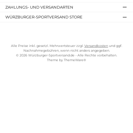
Impressum
AGB
Widerrufsrecht
Bezahlung
Lieferung & Kosten
Shopkonzept
Über uns
Beratung
Ladengeschäft
ZAHLUNGS- UND VERSANDARTEN
WÜRZBURGER-SPORTVERSAND STORE
Alle Preise inkl. gesetzl. Mehrwertsteuer zzgl.
Versandkosten
und gg
Nachnahmegebühren, wenn nicht anders angegeben.