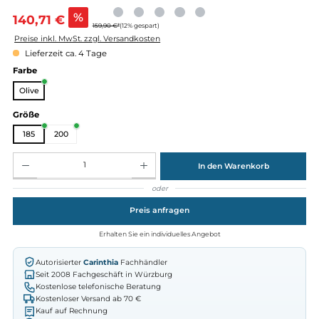
Verkaufspreis:
%
140,71 €
159,90 €*
(12% gespart)
Preise inkl. MwSt. zzgl. Versandkosten
Lieferzeit ca. 4 Tage
auswählen
Farbe
Olive
auswählen
Größe
185
200
Produkt Anzahl: Gib den gewünschten Wert ein oder benutze die Schaltflächen um die Anz
In den Warenkorb
oder
Preis anfragen
Erhalten Sie ein individuelles Angebot