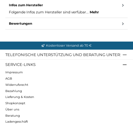
Material / Maße Defence 1 Top von Carinthia
Füllung: G-LOFT ISO+ , 100% Polyester - 145g/m²
Außen-/Innenstoff: 100% Polyamide
Temperaturextremwert: -12°C
Komfortbereich Limit: +3°C
Packmaß (M/L): 18 x 25 Zentimeter / 18 x 28 Zentimeter
Gewicht (M/L): 1050/1200 Gramm
Infos zum Hersteller
Folgende Infos zum Hersteller sind verfübar...
Mehr
Bewertungen
Kostenloser Versand ab 70 €
TELEFONISCHE UNTERSTÜTZUNG UND BERATUNG UNTER
SERVICE-LINKS