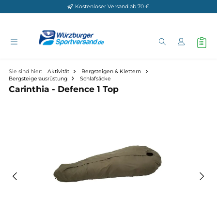
Kostenloser Versand ab 70 €
Zum Hauptinhalt springen
Sie sind hier:
Aktivität
Bergsteigen & Klettern
Bergsteigerausrüstung
Schlafsäcke
Carinthia - Defence 1 Top
Bildergalerie überspringen