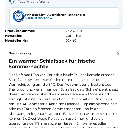
Autorisierter
Carinthia
Fachhändler
Seit 2008 Fachgeschäft in Würzburg
Kostenlose telefonische Beratung
Kostenloser Versand ab 70 €
Kauf auf Rechnung
14 Tage Widerrufsrecht
authorized.by · Autorisierter Fachhändler
Zertifikat ansehen →
Produktnummer:
24245-001
Hersteller:
Carinthia
Hersteller-Nr.:
92440
Beschreibung
Ein warmer Schlafsack für frische
Sommernächte
Der Defence 1 Top von Carinthia ist ein Teil des kombinierbaren
Schlafsack-Systems von Carinthia und hat selbst eine
Wärmeleistung um die 5° C. Das Außenmaterial besteht aus
Shellproof und wenn man den Schlafsack als "Schale" sieht, pas