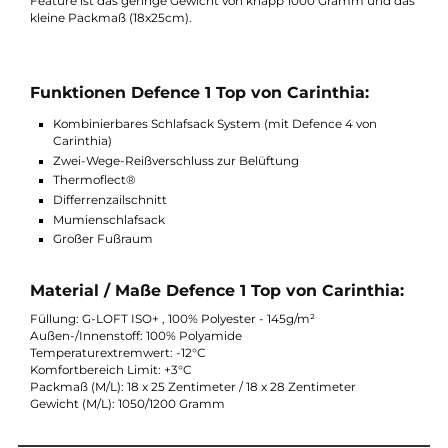
dieser problemlos über die anderen Defence 4 Modelle und
ermöglicht einen höhere Isolation in Kombination. Druch das
robuste Außenmaterial kann der Defence 1 Top alleine ohne Zel
oder mit Tarp an frischen Sommernächten und in der
Übergangszeit genutzt werden. Falls es doch wärmer sein sollt
können Sie Zwei-Wege Reißverschluss öffnen und so die
überschüssige Wärme abziehen lassen. Ein weiteres tolles
Feature ist das geringe Gewicht von knapp 1000 Gramm und d
kleine Packmaß (18x25cm).
Funktionen Defence 1 Top von Carinthia:
Kombinierbares Schlafsack System (mit Defence 4 von
Carinthia)
Zwei-Wege-Reißverschluss zur Belüftung
Thermoflect®
Differrenzailschnitt
Mumienschlafsack
Großer Fußraum