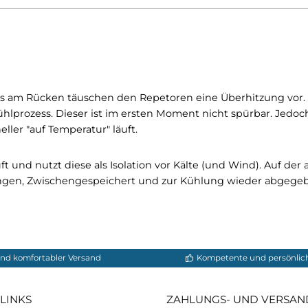
0 Cycling Zip Shirt Short Sleeve Men
Elastan, 6% Polypropylen
n Ribs am Rücken täuschen den Repetoren eine Überh
 den Kühlprozess. Dieser ist im ersten Moment nicht s