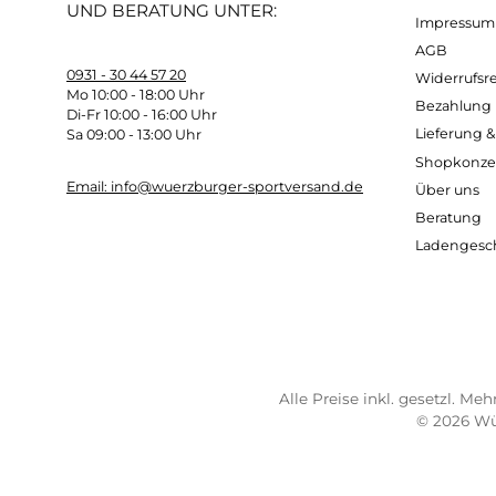
merken, dass Ihr Körper beim Start deutlic
3D-BionicSphere System
Ein zweiteiliges Kanalsystem speichert war
Seite wird beim Schwitzen der Schweiß a
Kostenloser Versand ab 70 €
Sch
TELEFONISCHE UNTERSTÜTZUNG
SER
UND BERATUNG UNTER:
Imp
AG
0931 - 30 44 57 20
Wide
Mo 10:00 - 18:00 Uhr
Bez
Di-Fr 10:00 - 16:00 Uhr
Lief
Sa 09:00 - 13:00 Uhr