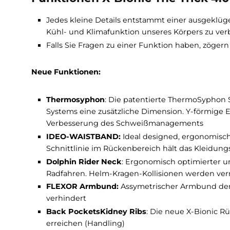
Das Trikot verfügt außerdem über einen
durc
Schlüssel verstauen können.
Reflektoren
erhö
Funktionen X-Bionic The Trick
Jedes kleine Details entstammt einer aus
Kühl- und Klimafunktion unseres Körpers 
Falls Sie Fragen zu einer Funktion haben, z
Neue Funktionen:
Thermosyphon
: Die patentierte ThermoS
Systems eine zusätzliche Dimension. Y-f
Verbesserung des Schweißmanagements
IDEO-WAISTBAND:
Ideal designed, ergon