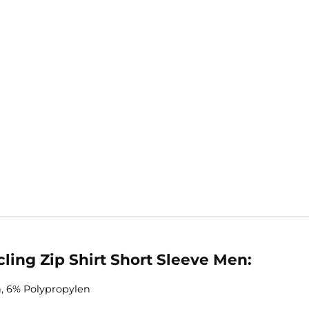
leidungsstück auch bei konstanten Bewegungen an sei
rter und stromlinienförmiger Kragen, basierend auf de
en vermieden.
nd der ein unangenehmes Hochrutschen des Ärmels
nic Rückentasche (3-teilig) ist nun stabiler (Gepäck) u