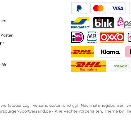
h schneller "auf Temperatur" läuft.
me Luft und nutzt diese als Isolation vor Kälte (und Wi
ufgefangen, Zwischengespeichert und zur Kühlung wi
neller und komfortabler Versand
Kompetente
VICE-LINKS
ZAHLUNGS- U
ressum
B
PayPal
Kredit- 
rrufsrecht
ahlung
Bancontact
BLIK
erung & Kosten