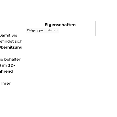
Eigenschaften
Zielgruppe:
Herren
Trick-Serie. Damit Sie
 Radshirts befindet sich
örper eine Überhitzung
r Körper den
los fahren. Sie behalten
chzeitig wird im
3D-
hlschutz), während
spiel.