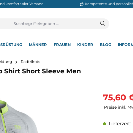
neller und komfortabler Versand
Kompetente
T
AUSRÜSTUNG
MÄNNER
FRAUEN
KINDER
BL
▾
▾
▾
▾
▾
adbekleidung
Radtrikots
ng Zip Shirt Short Sleeve Men
Verkaufsprei
75,60 
Preise inkl. M
Lieferzeit: