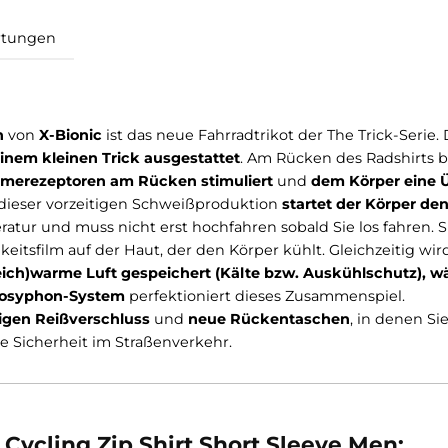
Bewertungen
irt
eve Men
von
X-Bionic
ist das neue Fahrradtrikot der The 
t
mit einem kleinen Trick ausgestattet
. Am Rücken des
ie
Wärmerezeptoren am Rücken stimuliert
und
dem K
t
. Mit dieser vorzeitigen Schweißproduktion
startet de
gstemperatur und muss nicht erst hochfahren sobald Sie 
htigkeitsfilm auf der Haut, der den Körper kühlt. Glei
rzbereich)
warme Luft gespeichert (Kälte bzw. Auskü
Thermosyphon-System
perfektioniert dieses Zusammen