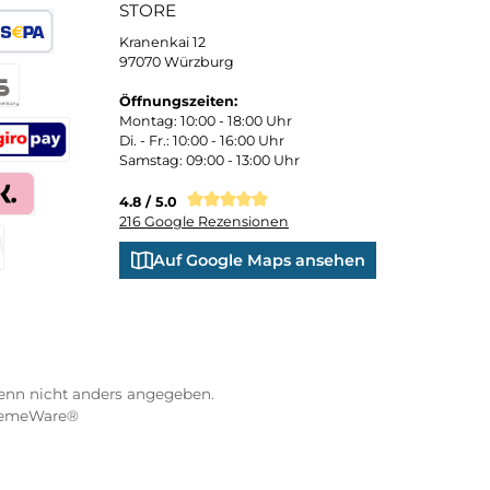
nd). Auf der anderen
eder abgegeben.
 und persönliche Beratung
Bequemer Kauf a
ND VERSANDARTEN
WÜRZBURGER-SPORTVE
STORE
Kranenkai 12
oder Debitkarte
SEPA Lastschrift
97070 Würzburg
Öffnungszeiten:
eps
Montag: 10:00 - 18:00 Uhr
Di. - Fr.: 10:00 - 16:00 Uhr