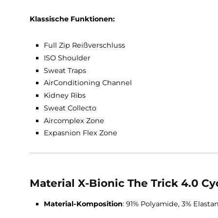
Schnittlinie im Rückenbereich hält das K
Dolphin Rider Neck
: Ergonomisch optimie
Radfahren. Helm-Kragen-Kollisionen werd
FLEXOR Armbund:
Assymetrischer Armbu
verhindert
Back PocketsKidney Ribs
: Die neue X-Bio
erreichen (Handling)
Klassische Funktionen:
Full Zip Reißverschluss
ISO Shoulder
Sweat Traps
AirConditioning Channel
Kidney Ribs
Sweat Collecto