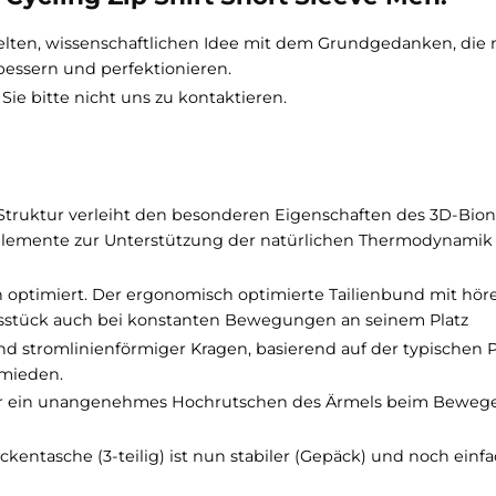
hgängigen Reißverschluss
und
neue Rückentaschen
,
hen die Sicherheit im Straßenverkehr.
 4.0 Cycling Zip Shirt Short Sleeve 
geklügelten, wissenschaftlichen Idee mit dem Grundged
zu verbessern und perfektionieren.
ögern Sie bitte nicht uns zu kontaktieren.
yphon Struktur verleiht den besonderen Eigenschaften
örmige Elemente zur Unterstützung der natürlichen Th
omisch optimiert. Der ergonomisch optimierte Tailienb