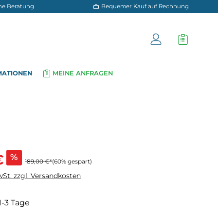
 und persönliche Beratung
Bequemer Kauf a
OG
INFORMATIONEN
MEINE ANFRAGEN
▾
▾
s:
€
%
189,00 €*
(60% gespart)
wSt. zzgl. Versandkosten
 1-3 Tage