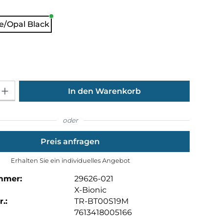
hlen
e/Opal Black
ählen
Gib den gewünschten Wert ein oder benutze die Schaltflächen um die Anza
In den Warenkorb
oder
Preis anfragen
Erhalten Sie ein individuelles Angebot
mmer:
29626-021
X-Bionic
.:
TR-BT00S19M
7613418005166