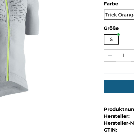
auswä
Farbe
Trick Orang
ausw
Größe
S
Produkt Anzahl: 
Produktnu
Hersteller:
Hersteller-Nr
GTIN: