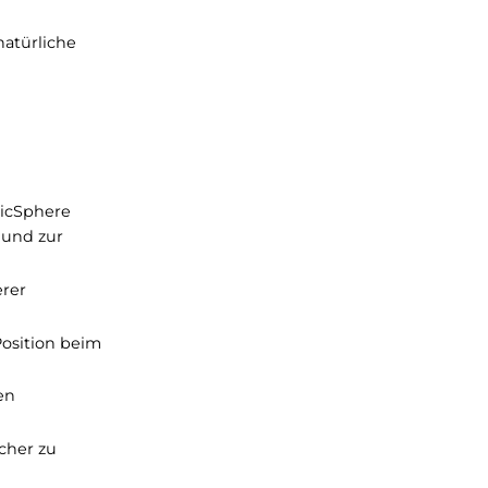
 in denen Sie Ihren
Men:
anken, die natürliche
 des 3D-BionicSphere
ermodynamik und zur
und mit hörerer