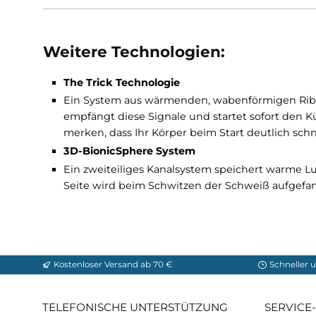
Aircomplex Zone
Expasnion Flex Zone
Material X-Bionic The Trick 4.
Material-Komposition
: 91% Polyamide, 3% 
Weitere Technologien:
The Trick Technologie
Ein System aus wärmenden, wabenförmige
empfängt diese Signale und startet sofort