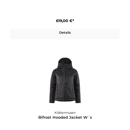
Klättermusen
Asynja Pant W´s
279,00 €*
Details