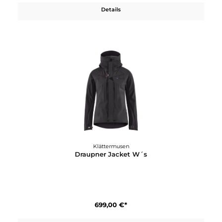
799,00 €*
Details
Klättermusen
Brede 2.0 Jacket W´s