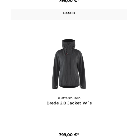
Klättermusen
Brage 2.0 Salopette W´s
669,00 €*