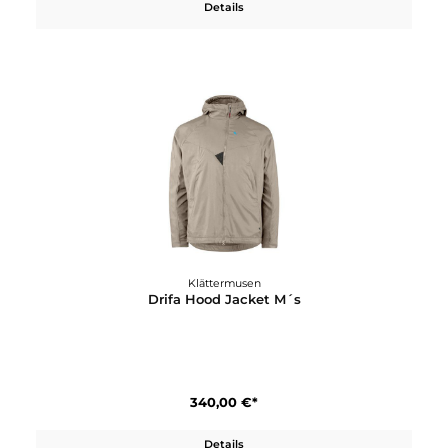
799,00 €*
Details
Klättermusen
Draupner Jacket M´s