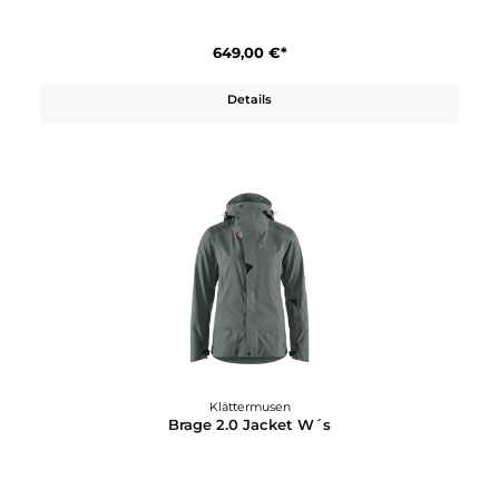
Klättermusen
Bifrost Hooded Jacket W´s
619,00 €*
Details