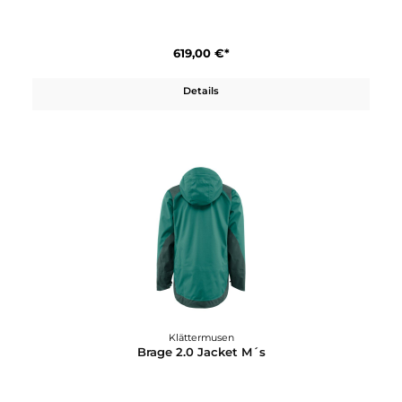
Klättermusen
Bifrost Hooded Jacket M´s
619,00 €*
Details