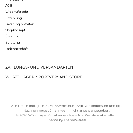
Klättermusen
Fjorgyn Anorak Unisex
399,00 €*
Details