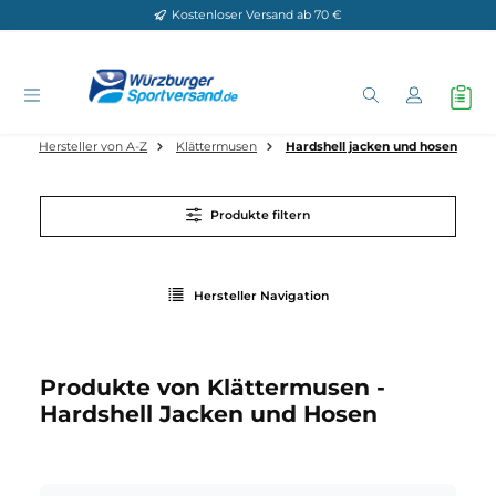
Kostenloser Versand ab 70 €
Zum Hauptinhalt springen
Hersteller von A-Z
Klättermusen
Hardshell jacken und hos
Produkte filtern
Hersteller Navigation
Produkte von Klättermusen -
Hardshell Jacken und Hosen