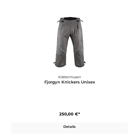
Klättermusen
Drifa Hood Jacket M´s
340,00 €*
Details