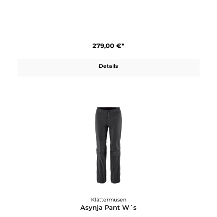
Asynja Jacket W´s
420,00 €*
Details