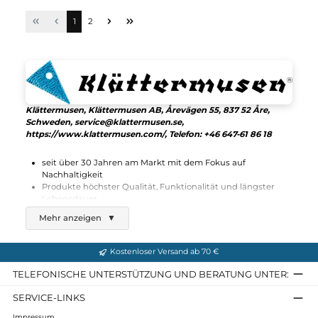
Klättermusen
Drifa Hood Jacket W´s
340,00 €*
Details