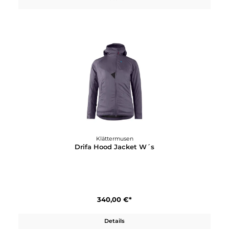
699,00 €*
Details
Klättermusen
Draupner Jacket W´s