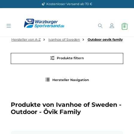
Kostenloser Versand ab 70 €
Zum Hauptinhalt springen
Hersteller von A-Z
Ivanhoe of Sweden
Outdoor oevik fami
Produkte filtern
Hersteller Navigation
Produkte von Ivanhoe of Sweden 
Outdoor - Övik Family