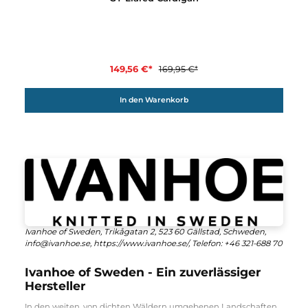
Ivanhoe of Sweden
GY Liared Cardigan
149,56 €*
169,95 €*
In den Warenkorb