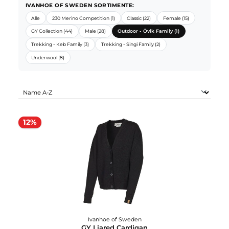
IVANHOE OF SWEDEN SORTIMENTE:
Alle
230 Merino Competition (1)
Classic (22)
Female (15)
GY Collection (44)
Male (28)
Outdoor - Övik Family (1)
Trekking - Keb Family (3)
Trekking - Singi Family (2)
Underwool (8)
12%