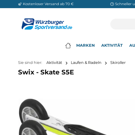
Kostenloser Versand ab 70 €
Sch
m Hauptinhalt springen
Zur Suche springen
Zur Hauptnavigation springen
MARKEN
AKTIVITÄ
▾
Sie sind hier:
Aktivität
Laufen & Radeln
Skirol
Swix - Skate S5E
Bildergalerie überspringen