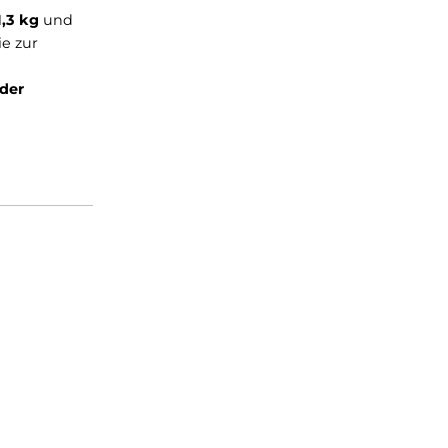
edlichsten
5E
wiegt nur 1,3 kg
und
von
23 mm,
die zur
sogenannten
ementen aus der