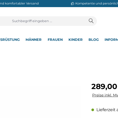
neller und komfortabler Versand
Kompetente
T
AUSRÜSTUNG
MÄNNER
FRAUEN
KINDER
BL
▾
▾
▾
▾
▾
ler
Regulärer Pre
289,00
Preise inkl. M
Lieferzeit 