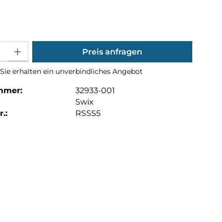
hlen
Gib den gewünschten Wert ein oder benutze die Schaltflächen um die Anza
Preis anfragen
Sie erhalten ein unverbindliches Angebot
mmer:
32933-001
Swix
.:
RSSS5