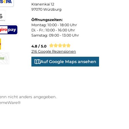
 und persönliche Beratung
Bequemer Kauf a
ND VERSANDARTEN
WÜRZBURGER-SPORTVE
STORE
Kranenkai 12
oder Debitkarte
SEPA Lastschrift
97070 Würzburg
Öffnungszeiten:
eps
Montag: 10:00 - 18:00 Uhr
Di. - Fr.: 10:00 - 16:00 Uhr
Samstag: 09:00 - 13:00 Uhr
co
XXO
Benutzerdefiniertes Bild 3
4.8 / 5.0
216 Google Rezensionen
s Bild 1
hnahme
Auf Google Maps anse