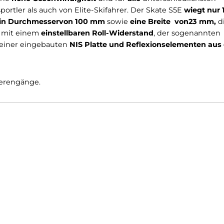
Bewertungen
r
für eine
hohe Geschwindigkeit
und für
alle
unterschi
eitsportler als auch von Elite-Skifahrer. Der Skate S
aben
ein Durchmesser
von 100 mm
sowie
eine Breite 
Ski ist mit einem
einstellbaren Roll-Widerstand
, der 
mt mit einer eingebauten
NIS Platte und Reflexionsel
e Spazierengänge.