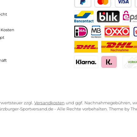
neller und komfortabler Versand
Kompetente
VICE-LINKS
ZAHLUNGS- U
ressum
B
PayPal
Kredit- 
rrufsrecht
ahlung
Bancontact
BLIK
erung & Kosten
pkonzept
iDEAL
Multiban
O
r uns
atung
Benutzerdefinierte
Nac
engeschäft