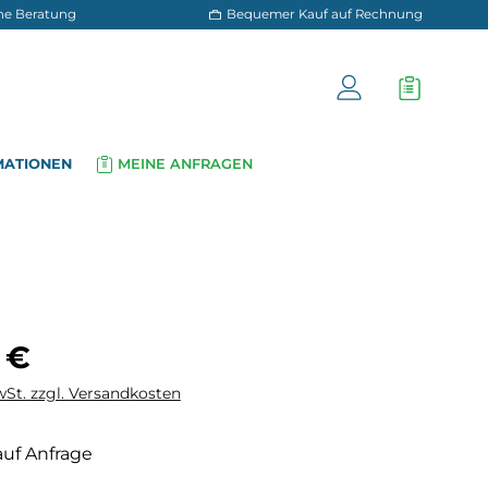
 und persönliche Beratung
Bequemer Kauf a
OG
INFORMATIONEN
MEINE ANFRAGEN
▾
▾
is:
 €
wSt. zzgl. Versandkosten
auf Anfrage