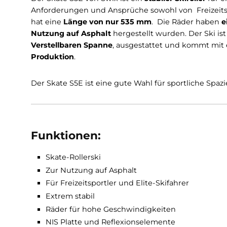
Beschreibung
Infos zum Hersteller
Der Skate S5E von Swix ist ein
stabiler Skirolle
Anforderungen und Ansprüche sowohl von Freiz
hat eine
Länge von nur 535 mm
. Die Räder h
Nutzung auf Asphalt
hergestellt wurden. Der 
Verstellbaren Spanne
, ausgestattet und kom
Produktion
.
Der Skate S5E ist eine gute Wahl für sportlich
Funktionen:
Skate-Rollerski