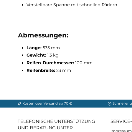
Zur Nutzung auf Asphalt
Für Freizeitsportler und Elite-Skifahrer
Extrem stabil
Räder für hohe Geschwindigkeiten
NIS Platte und Reflexionselemente
Verstellbare Spanne mit schnellen Rädern
Abmessungen:
Länge:
535 mm
Gewicht:
1,3 kg
Reifen-Durchmesser:
100 mm
Reifenbreite:
23 mm