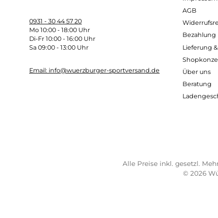
Kostenloser Versand ab 70 €
Sch
TELEFONISCHE UNTERSTÜTZUNG
SER
UND BERATUNG UNTER:
Imp
AG
0931 - 30 44 57 20
Wide
Mo 10:00 - 18:00 Uhr
Bez
Di-Fr 10:00 - 16:00 Uhr
Lief
Sa 09:00 - 13:00 Uhr
Sho
Email: info@wuerzburger-sportversand.de
Übe
Ber
Lad