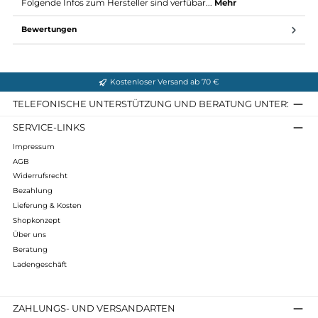
Leicht und packbar – nur 190g Gewicht
Vollständig verklebte Nähte für maximale Dichtigkeit
Verstellbare, laminierte Kapuze mit drahtverstärktem Schi
Reflektierende Details für bessere Sichtbarkeit
Zwei große, erhöhte Reißverschlusstaschen
Verstärkter Dyneema/Nylon-Stoff für außergewöhnliche
Haltbarkeit
Infos zum Hersteller
Folgende Infos zum Hersteller sind verfübar...
Mehr
Bewertungen
Kostenloser Versand ab 70 €
TELEFONISCHE UNTERSTÜTZUNG UND BERATUNG UNTER
SERVICE-LINKS
Impressum