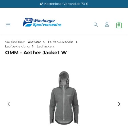
Kostenloser Versand ab 70 €
Zum Hauptinhalt springen
Sie sind hier:
Aktivität
Laufen & Radeln
Laufbekleidung
Laufjacken
OMM - Aether Jacket W
Bildergalerie überspringen