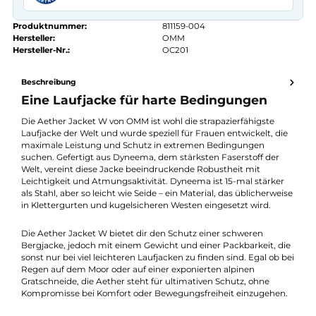
Kauf auf Rechnung
14 Tage Widerrufsrecht
authorized.by · Autorisierter Fachhändler
Zertifikat ansehen →
Produktnummer:
811159-004
Hersteller:
OMM
Hersteller-Nr.:
OC201
Beschreibung
Eine Laufjacke für harte Bedingungen
Die Aether Jacket W von OMM ist wohl die strapazierfähigste
Laufjacke der Welt und wurde speziell für Frauen entwickelt, di
maximale Leistung und Schutz in extremen Bedingungen
suchen. Gefertigt aus Dyneema, dem stärksten Faserstoff der
Welt, vereint diese Jacke beeindruckende Robustheit mit
Leichtigkeit und Atmungsaktivität. Dyneema ist 15-mal stärker
als Stahl, aber so leicht wie Seide – ein Material, das üblicherwe
in Klettergurten und kugelsicheren Westen eingesetzt wird.