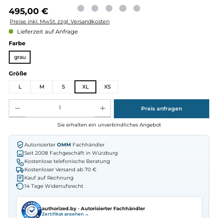
Regulärer Preis:
495,00 €
Preise inkl. MwSt. zzgl. Versandkosten
Lieferzeit auf Anfrage
auswählen
Farbe
grau
auswählen
Größe
L
M
S
XL
XS
Produkt Anzahl: Gib den gewünschten Wert ein oder benutze die Schaltflächen um die Anz
Preis anfragen
Sie erhalten ein unverbindliches Angebot
Autorisierter
OMM
Fachhändler
Seit 2008 Fachgeschäft in Würzburg
Kostenlose telefonische Beratung
Kostenloser Versand ab 70 €