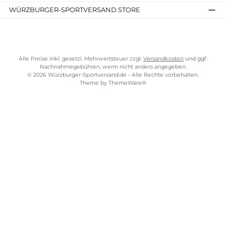
AGB
Widerrufsrecht
Bezahlung
Lieferung & Kosten
Shopkonzept
Über uns
Beratung
Ladengeschäft
ZAHLUNGS- UND VERSANDARTEN
WÜRZBURGER-SPORTVERSAND STORE
Alle Preise inkl. gesetzl. Mehrwertsteuer zzgl.
Versandkosten
und gg
Nachnahmegebühren, wenn nicht anders angegeben.
© 2026 Würzburger-Sportversand.de - Alle Rechte vorbehalten.
Theme by
ThemeWare®