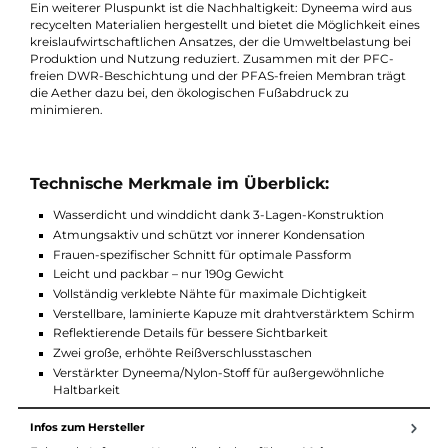
Die Aether Jacket W bietet dir den Schutz einer schweren
Bergjacke, jedoch mit einem Gewicht und einer Packbarkeit, d
sonst nur bei viel leichteren Laufjacken zu finden sind. Egal ob 
Regen auf dem Moor oder auf einer exponierten alpinen
Gratschneide, die Aether steht für ultimativen Schutz, ohne
Kompromisse bei Komfort oder Bewegungsfreiheit einzugehen
Ein weiterer Pluspunkt ist die Nachhaltigkeit: Dyneema wird a
recycelten Materialien hergestellt und bietet die Möglichkeit ei
kreislaufwirtschaftlichen Ansatzes, der die Umweltbelastung b
Produktion und Nutzung reduziert. Zusammen mit der PFC-
freien DWR-Beschichtung und der PFAS-freien Membran träg
die Aether dazu bei, den ökologischen Fußabdruck zu
minimieren.
Technische Merkmale im Überblick:
Wasserdicht und winddicht dank 3-Lagen-Konstruktion
Atmungsaktiv und schützt vor innerer Kondensation
Frauen-spezifischer Schnitt für optimale Passform