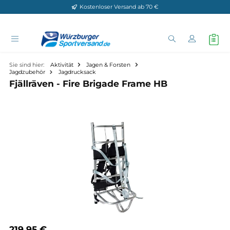
Kostenloser Versand ab 70 €
Zum Hauptinhalt springen
Sie sind hier:
Aktivität
Jagen & Forsten
Jagdzubehör
Jagdrucksack
Fjällräven - Fire Brigade Frame HB
Bildergalerie überspringen