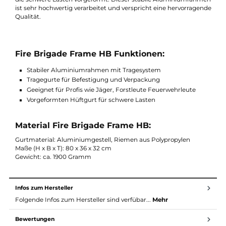
Aluminiumrahmen mit Tragesystem, wo Sie schwere Lasten
daran befestigen können. Mit den Tragegurten können Sie das
Gepäck an dem Aluminiumrahmen fixieren oder verpacken.
Dieser Aluminiumrahmen ist optimal für Profis wie Jäger,
Forstleute und Feuerwehrleute geeignet. Der Hüftgurt wurde 
die schwere Lasten vorgeformt. Dieser stabile Aluminiumrah
ist sehr hochwertig verarbeitet und verspricht eine hervorrage
Qualität.
Fire Brigade Frame HB Funktionen:
Stabiler Aluminiumrahmen mit Tragesystem
Tragegurte für Befestigung und Verpackung
Geeignet für Profis wie Jäger, Forstleute Feuerwehrleute
Vorgeformten Hüftgurt für schwere Lasten
Material Fire Brigade Frame HB:
Gurtmaterial: Aluminiumgestell, Riemen aus Polypropylen
Maße (H x B x T): 80 x 36 x 32 cm
Gewicht: ca. 1900 Gramm