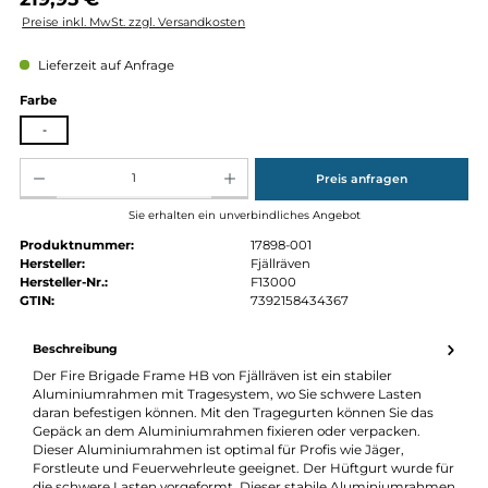
Regulärer Preis:
219,95 €
Preise inkl. MwSt. zzgl. Versandkosten
Lieferzeit auf Anfrage
auswählen
Farbe
-
Produkt Anzahl: Gib den gewünschten Wert ein oder benutze die Schaltflächen um die Anz
Preis anfragen
Sie erhalten ein unverbindliches Angebot
Produktnummer:
17898-001
Hersteller:
Fjällräven
Hersteller-Nr.:
F13000
GTIN:
7392158434367
Beschreibung
Der Fire Brigade Frame HB von Fjällräven ist ein stabiler