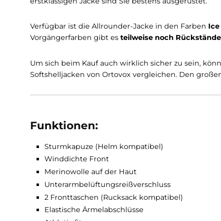
Die Einsätze aus Warp Knit Material an der Fr
Becchei Jacket W hat zwei Taschen
zu bieten
Rucksäcken können Sie die Taschen öffnen. Um
Ärmelabschlüsse mit einem Gummizug
verse
Ortovox ist mit einem höchst ergonomischen S
erstklassigen Jacke sind Sie bestens ausgerüst
Verfügbar ist die Allrounder-Jacke in den Farb
Vorgängerfarben gibt es
teilweise noch Rück
Um sich beim Kauf auch wirklich sicher zu se
Softshelljacken von Ortovox vergleichen. Den 
Funktionen: