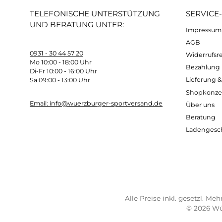
Einsätze Front
: 79 % Polyamid + 21 % Elast
Membran
: 100 % Polyurethan
Futter
: 100 % Polyester
Gewicht
: ca. 360 Gramm
Kostenloser Versand ab 70 €
Sch
TELEFONISCHE UNTERSTÜTZUNG
SER
UND BERATUNG UNTER:
Imp
AG
0931 - 30 44 57 20
Wide
Mo 10:00 - 18:00 Uhr
Bez
Di-Fr 10:00 - 16:00 Uhr
Lief
Sa 09:00 - 13:00 Uhr