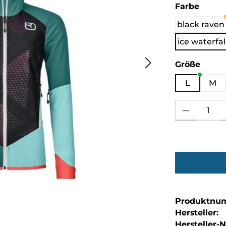
auswä
Farbe
black raven
ice waterfal
ausw
Größe
L
M
Produkt Anzahl: 
Produktnu
Hersteller:
Hersteller-Nr