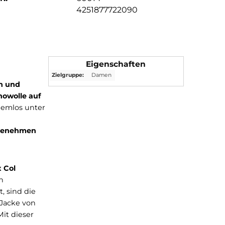
4251877722090
Eigenschaften
Zielgruppe:
Damen
ten, elastisch und
anften Merinowolle auf
 die Sie problemlos unter
r
nd einer
angenehmen