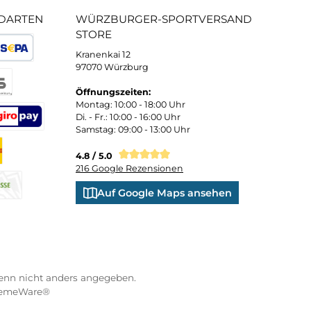
 und persönliche Beratung
Bequemer Kauf a
ND VERSANDARTEN
WÜRZBURGER-SPORTVE
STORE
Kranenkai 12
oder Debitkarte
SEPA Lastschrift
97070 Würzburg
Öffnungszeiten:
eps
Montag: 10:00 - 18:00 Uhr
Di. - Fr.: 10:00 - 16:00 Uhr