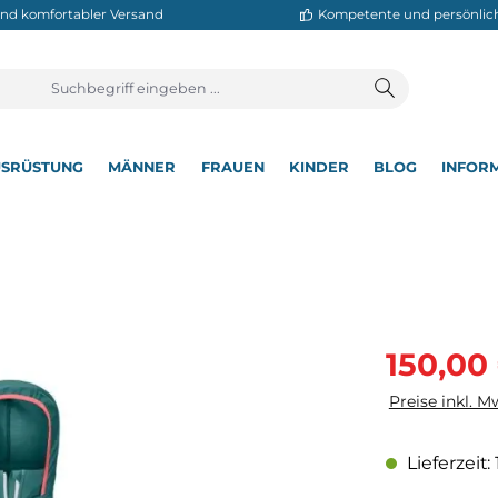
neller und komfortabler Versand
Kompetente
T
AUSRÜSTUNG
MÄNNER
FRAUEN
KINDER
BL
▾
▾
▾
▾
▾
 W
Verkaufsprei
150,00
Preise inkl. M
Lieferzeit: