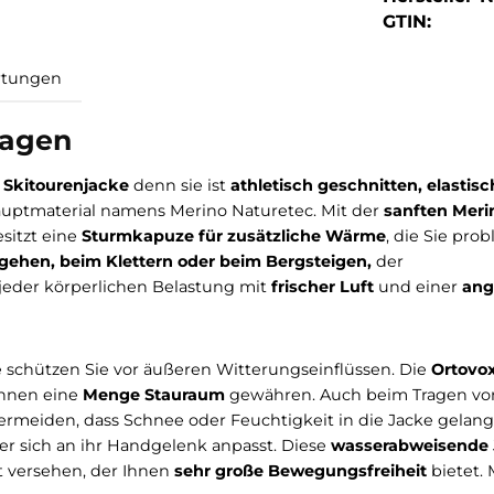
GTIN:
Bewertungen
en Tagen
 ideale
Skitourenjacke
denn sie ist
athletisch geschnit
das Hauptmaterial namens Merino Naturetec. Mit der
s
cke besitzt eine
Sturmkapuze für zusätzliche Wärme
,
tourengehen, beim Klettern oder beim Bergsteigen,
de
sie bei jeder körperlichen Belastung mit
frischer Luft
u