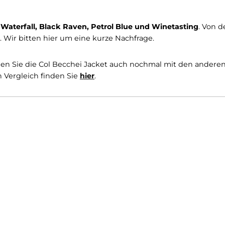
ontseite schützen Sie vor äußeren Witterungseinflüssen
, die Ihnen eine
Menge Stauraum
gewähren. Auch bei
 zu vermeiden, dass Schnee oder Feuchtigkeit in die J
hen, der sich an ihr Handgelenk anpasst. Diese
wasser
chnitt versehen, der Ihnen
sehr große Bewegungsfrei
et.
en
Ice Waterfall, Black Raven, Petrol Blue und Wineta
stände
. Wir bitten hier um eine kurze Nachfrage.
in, können Sie die Col Becchei Jacket auch nochmal mi
großen Vergleich finden Sie
hier
.