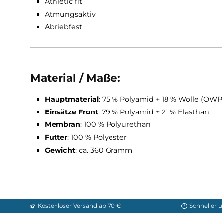
Sturmkapuze (Helm kompatibel)
Winddichte Front
Merinowolle auf der Haut
Unterarmbelüftungsreißverschluss
2 Fronttaschen (Rucksack kompatibel)
Elastische Ärmelabschlüsse
Athletic fit
Atmungsaktiv
Abriebfest
Material / Maße:
Hauptmaterial
: 75 % Polyamid + 18 % Wol