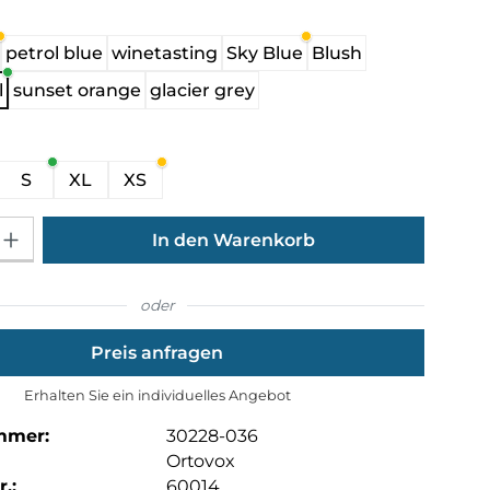
hlen
petrol blue
winetasting
Sky Blue
Blush
l
sunset orange
glacier grey
ählen
S
XL
XS
Gib den gewünschten Wert ein oder benutze die Schaltflächen um die Anza
In den Warenkorb
oder
Preis anfragen
Erhalten Sie ein individuelles Angebot
mmer:
30228-036
Ortovox
.:
60014