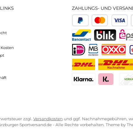
han
neller und komfortabler Versand
Kompetente
VICE-LINKS
ZAHLUNGS- U
ressum
B
PayPal
Kredit- 
rrufsrecht
ahlung
Bancontact
BLIK
erung & Kosten