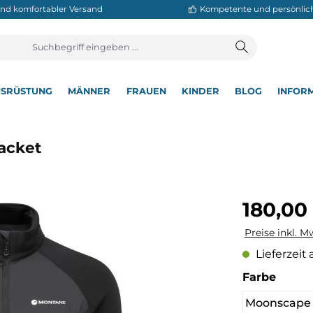
neller und komfortabler Versand
Kompetente
T
AUSRÜSTUNG
MÄNNER
FRAUEN
KINDER
BL
▾
▾
▾
▾
▾
te Jacket
Regulärer Pre
180,00
Preise inkl. M
Lieferzeit 
auswä
Farbe
Moonscape