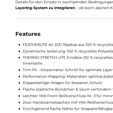
Isolierung aus
100 % recyceltem Polyester
häl
Feuchtigkeitsregulierung sorgen
hochelasti
und Seiten.
Der durchgehende YKK Front-Reißverschluss, f
Details für den Einsatz in wechselnden Beding
Layering-System zu integrieren
– ob beim alp
Features
FEATHERLITE Air 20D Ripstop aus 100 % r
Dynamische Isolierung: 100 % recyceltes 
THERMO STRETCH LITE Einsätze (50 % recyce
Innenseite