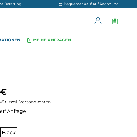
 und persönliche Beratung
Bequemer Kauf a
OG
INFORMATIONEN
MEINE ANFRAGEN
▾
▾
is:
 €
wSt. zzgl. Versandkosten
auf Anfrage
hlen
Black