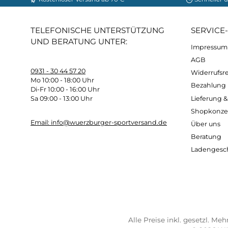
Futter: 100 % Polyamid (recycelt)
Ärmel & Seiten: 50 % Polyester (recycelt), 
Technologie: Recycled Content
Kostenloser Versand ab 70 €
Sch
TELEFONISCHE UNTERSTÜTZUNG
SER
UND BERATUNG UNTER:
Imp
AG
0931 - 30 44 57 20
Wide
Mo 10:00 - 18:00 Uhr
Bez
Di-Fr 10:00 - 16:00 Uhr