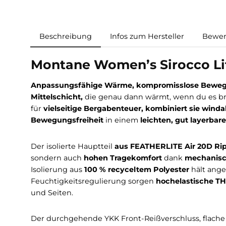
Beschreibung
Infos zum Hersteller
Montane Women’s Sirocco
Anpassungsfähige Wärme, kompromisslose 
Mittelschicht,
die genau dann wärmt, wenn du e
für
vielseitige Bergabenteuer, kombiniert s
Bewegungsfreiheit
in einem
leichten, gut la
Der isolierte Hauptteil
aus FEATHERLITE Air 2
sondern auch
hohen Tragekomfort
dank
mech