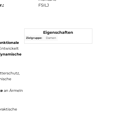
.:
FSILJ
Eigenschaften
Zielgruppe:
Damen
t eine
hochfunktionale
überhitzen. Entwickelt
tivität und dynamische
rlässigen Wetterschutz,
ng
. Die dynamische