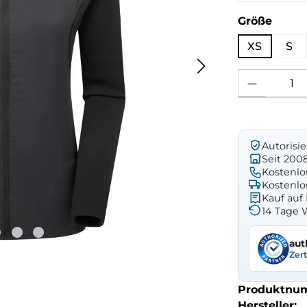
ausw
Größe
XS
S
Produkt Anzahl: 
Autorisi
Seit 200
Kostenlo
Kostenlo
Kauf au
14 Tage 
aut
Zer
Produktnu
Hersteller: