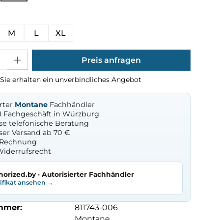
ählen
M
L
XL
Gib den gewünschten Wert ein oder benutze die Schaltflächen um die Anza
Preis anfragen
Sie erhalten ein unverbindliches Angebot
erter
Montane
Fachhändler
8 Fachgeschäft in Würzburg
se telefonische Beratung
ser Versand ab 70 €
f Rechnung
Widerrufsrecht
horized.by · Autorisierter Fachhändler
tifikat ansehen →
mmer:
811743-006
Montane