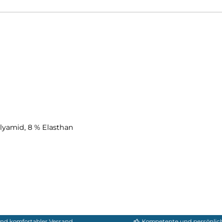
e Layering-Fähigkeit
 platziert für maximale Performance
z
ndern Scheuerstellen
ür minimales Gewicht & beste Layering-Möglichkeiten
schluss
ähigkeit & Komfort
ycelt)