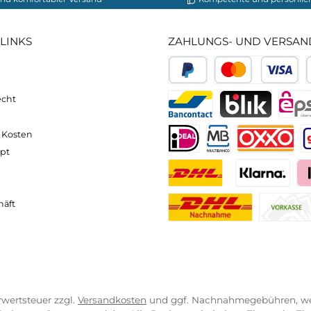
42 % Polyamid, 8 % Elasthan
neller und komfortabler Versand
Kompetente
VICE-LINKS
ZAHLUNGS- U
ressum
B
PayPal
Kredit- 
rrufsrecht
ahlung
Bancontact
BLIK