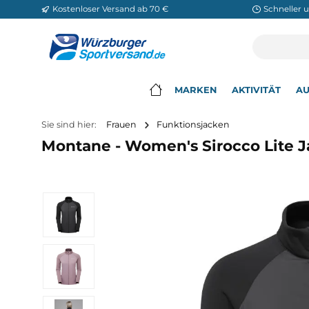
Kostenloser Versand ab 70 €
Sch
m Hauptinhalt springen
Zur Suche springen
Zur Hauptnavigation springen
MARKEN
AKTIVITÄ
▾
Sie sind hier:
Frauen
Funktionsjacken
Montane - Women's Sirocco Li
Bildergalerie überspringen