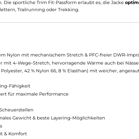
t angenehm warm – selbst bei Nässe. Für maximale Flex
sche THERMO STRETCH LITE Einsätze
mit
weicher Flee
lache elastische Bündchen und ein doppelseitiger Kra
ungen. Die sportliche Trim Fit-Passform erlaubt es, die
inen Klettern, Trailrunning oder Trekking.
ecyceltem Nylon mit mechanischem Stretch & PFC-fre
Polyester mit 4-Wege-Stretch, hervorragende Wärme au
ltes Polyester, 42 % Nylon 66, 8 % Elasthan) mit weich