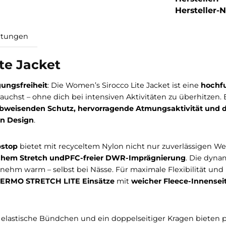
Hersteller-Nr
Bewertungen
 Lite Jacket
Bewegungsfreiheit
: Die Women’s Sirocco Lite Jacket is
s brauchst – ohne dich bei intensiven Aktivitäten zu 
ie windabweisenden Schutz, hervorragende Atmungsak
yerbaren Design
.
0D Ripstop
bietet mit recyceltem Nylon nicht nur zuve
anischem Stretch und
PFC-freier DWR-Imprägnieru