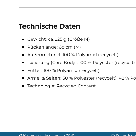
Trim Fit – körpernaher Schnitt für optimal
Performance-Mapping: Materialien optimal
Doppelseitiger Kragen für besseren Schut
Flache elastische Bündchen & Saum verhi
Leichter YKK Front-Reißverschluss Nr. 3 f
Zwei Handwärmetaschen mit YKK-Reißver
Durchgehend flache Nähte für Strapazierf
Technische Daten
Gewicht: ca. 225 g (Größe M)
Rückenlänge: 68 cm (M)
Außenmaterial: 100 % Polyamid (recycelt)
Isolierung (Core Body): 100 % Polyester (rec