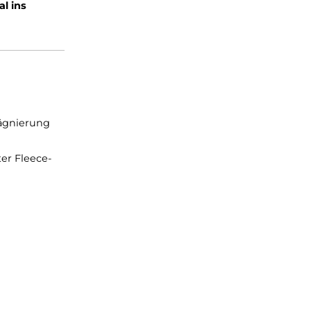
ibilität und
ce-Innenseite
an Ärmeln
gen bieten praktische
 Jacke
optimal ins
ier DWR-Imprägnierung
ch bei Nässe
er, angerauter Fleece-