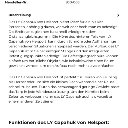
authorized.by · Autorisierter Fachhändler
Zertifikat ansehen →
Produktnummer:
28011-001
Hersteller:
Helsport
Hersteller-Nr.:
830-003
Beschreibung
Das LY Gapahuk von Helsport bietet Platz für ein bis vier
Personen, abhängig davon, wie weit oder hoch man es befestig
Die Breite anzugleichen ist schnell erledigt mit dem
Distanzangleichsgummi. Die Höhe des hinteren Teils vom LY
Gapahuk von Helsport kann durch Schnüre oder Aufhängring
verschiedenen Situationen angepasst werden. Der Aufbau des
Gapahuk ist mit einer einzigen Stange und den integrierten
Befestigungspunkten erledigt. Die Befestigungsschnüre könn
einfach um natürliche Objekte, wie beispielsweise einen Baum
gewickelt werden, um den Aufbau noch mehr zu vereinfachen
Das LY Gapahuk von Helsport ist perfekt für Touren von Frühli
bis Herbst oder um sich ein kleines Dach während einer Pause
schnell zu bauen. Durch das herausragend geringe Gewicht pa