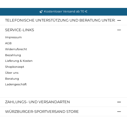
Abmessungen: je nach Spannmethoden - (BxHxT) 240 x 100 x 
cm oder 180 x 125 x 260 cm
Infos zum Hersteller
Folgende Infos zum Hersteller sind verfübar...
Mehr
Bewertungen
Kostenloser Versand ab 70 €
TELEFONISCHE UNTERSTÜTZUNG UND BERATUNG UNTER
SERVICE-LINKS
Impressum
AGB
Widerrufsrecht
Bezahlung
Lieferung & Kosten