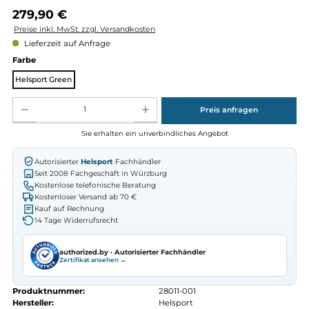
Regulärer Preis:
279,90 €
Preise inkl. MwSt. zzgl. Versandkosten
Lieferzeit auf Anfrage
auswählen
Farbe
Helsport Green
Produkt Anzahl: Gib den gewünschten Wert ein oder benutze die Schaltflächen um die Anz
Preis anfragen
Sie erhalten ein unverbindliches Angebot
Autorisierter
Helsport
Fachhändler
Seit 2008 Fachgeschäft in Würzburg
Kostenlose telefonische Beratung
Kostenloser Versand ab 70 €
Kauf auf Rechnung
14 Tage Widerrufsrecht