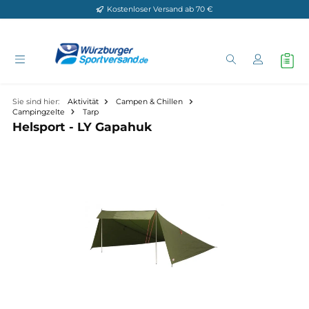
Kostenloser Versand ab 70 €
Zum Hauptinhalt springen
Sie sind hier:
Aktivität
Campen & Chillen
Campingzelte
Tarp
Helsport - LY Gapahuk
Bildergalerie überspringen