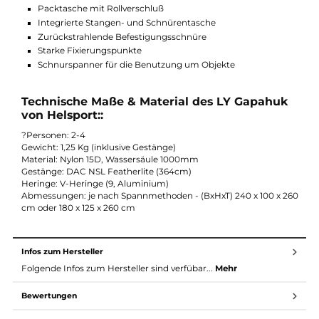
das Tarp in jede Wanderausrüstung. Um den Komfort beim
Zelten zu verbessern kann das LY Gapahuk auch als Vorzelt an
einem anderen Zelt dienen.
Funktionen des LY Gapahuk von Helsport:
Packtasche mit Rollverschluß
Integrierte Stangen- und Schnürentasche
Zurückstrahlende Befestigungsschnüre
Starke Fixierungspunkte
Schnurspanner für die Benutzung um Objekte
Technische Maße & Material des LY Gapahu
von Helsport::
?Personen: 2-4
Gewicht: 1,25 Kg (inklusive Gestänge)
Material: Nylon 15D, Wassersäule 1000mm
Gestänge: DAC NSL Featherlite (364cm)
Heringe: V-Heringe (9, Aluminium)