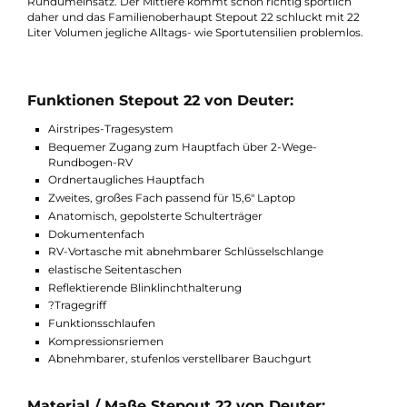
Beschreibung
Hier ist für jeden einer dabei! Unsere komplett neue Familie au
Multitalenten startet mit dem kleinsten Stepout für den urban
Rundumeinsatz. Der Mittlere kommt schon richtig sportlich
daher und das Familienoberhaupt Stepout 22 schluckt mit 22
Liter Volumen jegliche Alltags- wie Sportutensilien problemlos.
Funktionen Stepout 22 von Deuter:
Airstripes-Tragesystem
Bequemer Zugang zum Hauptfach über 2-Wege-
Rundbogen-RV
Ordnertaugliches Hauptfach
Zweites, großes Fach passend für 15,6" Laptop
Anatomisch, gepolsterte Schulterträger
Dokumentenfach
RV-Vortasche mit abnehmbarer Schlüsselschlange
elastische Seitentaschen