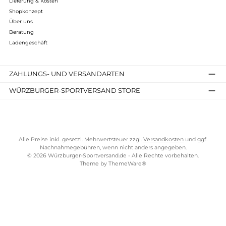
Kostenloser Versand ab 70 €
TELEFONISCHE UNTERSTÜTZUNG UND BERATUNG UNTER
SERVICE-LINKS
Impressum
AGB
Widerrufsrecht
Bezahlung
Lieferung & Kosten
Shopkonzept
Über uns
Beratung
Ladengeschäft
ZAHLUNGS- UND VERSANDARTEN
WÜRZBURGER-SPORTVERSAND STORE