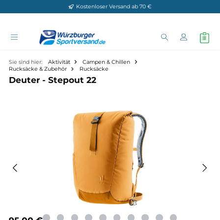
Kostenloser Versand ab 70 €
Zum Hauptinhalt springen
Sie sind hier:
Aktivität
Campen & Chillen
Rucksäcke & Zubehör
Rucksäcke
Deuter - Stepout 22
Bildergalerie überspringen