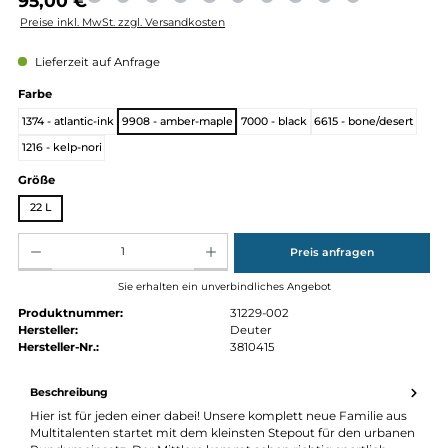
Regulärer Preis:
95,00 €
Preise inkl. MwSt. zzgl. Versandkosten
Lieferzeit auf Anfrage
auswählen
Farbe
1374 - atlantic-ink
9908 - amber-maple
7000 - black
6615 - bone/dese
1216 - kelp-nori
auswählen
Größe
22 L
Produkt Anzahl: Gib den gewünschten Wert ein oder benutze die Schaltflächen um die Anz
Preis anfragen
Sie erhalten ein unverbindliches Angebot
Produktnummer:
31229-002
Hersteller:
Deuter
Hersteller-Nr.:
3810415