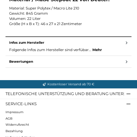
Reflektierende Blinklinchthalterung
?Tragegriff
Funktionsschlaufen
Kompressionsriemen
Abnehmbarer, stufenlos verstellbarer Bauchgurt
Material / Maße Stepout 22 von Deuter:
Material: Super Polytex / Macro Lite 210
Gewicht: 845 Gramm
Volumen: 22 Liter
Größe (H x B x T): 46 x 27 x 21 Zentimeter
Infos zum Hersteller
Folgende Infos zum Hersteller sind verfübar...
Mehr
Bewertungen