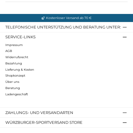
Dermatologisch getestet
Inhalt: 125 ml
Infos zum Hersteller
Folgende Infos zum Hersteller sind verfübar...
Mehr
Bewertungen
Kostenloser Versand ab 70 €
TELEFONISCHE UNTERSTÜTZUNG UND BERATUNG UNTER
SERVICE-LINKS
Impressum
AGB
Widerrufsrecht
Bezahlung
Lieferung & Kosten
Shopkonzept