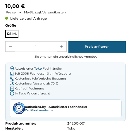
Regulärer Preis:
10,00 €
Preise inkl. MwSt. zzgl. Versandkosten
Lieferzeit auf Anfrage
auswählen
Größe
125 ML
Produkt Anzahl: Gib den gewünschten Wert ein oder benutze die Schaltflächen um die Anz
Preis anfragen
Sie erhalten ein unverbindliches Angebot
Autorisierter
Toko
Fachhändler
Seit 2008 Fachgeschäft in Würzburg
Kostenlose telefonische Beratung
Kostenloser Versand ab 70 €
Kauf auf Rechnung
14 Tage Widerrufsrecht