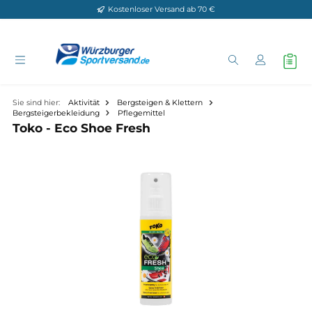
Kostenloser Versand ab 70 €
Zum Hauptinhalt springen
Sie sind hier:
Aktivität
Bergsteigen & Klettern
Bergsteigerbekleidung
Pflegemittel
Toko - Eco Shoe Fresh
Bildergalerie überspringen