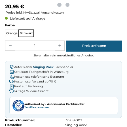
Regulärer Preis:
20,95 €
Preise inkl. MwSt. zzgl. Versandkosten
Lieferzeit auf Anfrage
auswählen
Farbe
Orange
Schwarz
Produkt Anzahl: Gib den gewünschten Wert ein oder benutze die Schaltflächen um die Anz
Preis anfragen
Sie erhalten ein unverbindliches Angebot
Autorisierter
Singing Rock
Fachhändler
Seit 2008 Fachgeschäft in Würzburg
Kostenlose telefonische Beratung
Kostenloser Versand ab 70 €
Kauf auf Rechnung
14 Tage Widerrufsrecht