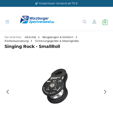
Kostenloser Versand ab 70 €
Zum Hauptinhalt springen
Sie sind hier:
Aktivität
Bergsteigen & Klettern
Kletterausrüstung
Sicherungsgeräte & Abseilgeräte
Singing Rock - SmallRoll
Bildergalerie überspringen