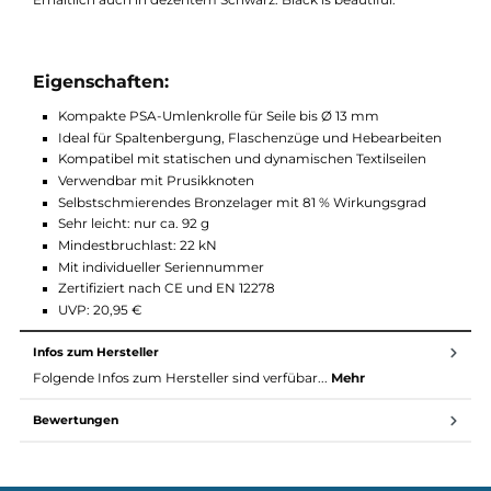
einen Wirkungsgrad von 81 % und läuft zuverlässig auch unter
Belastung.
Mit nur ca. 92 g ist die SmallRoll ein echtes Leichtgewicht und
dank ihrer kompakten Bauweise perfekt für unterwegs. Die
individuelle Seriennummer erlaubt eine klare Zuordnung und
Dokumentation – ein wichtiges Plus im professionellen Einsatz
Erhältlich auch in dezentem Schwarz: Black is beautiful.
Eigenschaften:
Kompakte PSA-Umlenkrolle für Seile bis Ø 13 mm
Ideal für Spaltenbergung, Flaschenzüge und Hebearbeiten
Kompatibel mit statischen und dynamischen Textilseilen
Verwendbar mit Prusikknoten
Selbstschmierendes Bronzelager mit 81 % Wirkungsgrad
Sehr leicht: nur ca. 92 g
Mindestbruchlast: 22 kN
Mit individueller Seriennummer
Zertifiziert nach CE und EN 12278