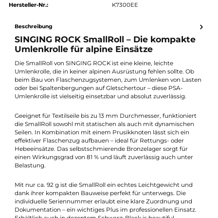
authorized.by · Autorisierter Fachhändler
Zertifikat ansehen →
Produktnummer:
19508-002
Hersteller:
Singing Rock
Hersteller-Nr.:
K7300EE
Beschreibung
SINGING ROCK SmallRoll – Die kompakte
Umlenkrolle für alpine Einsätze
Die SmallRoll von SINGING ROCK ist eine kleine, leichte
Umlenkrolle, die in keiner alpinen Ausrüstung fehlen sollte. Ob
beim Bau von Flaschenzugsystemen, zum Umlenken von Last
oder bei Spaltenbergungen auf Gletschertour – diese PSA-
Umlenkrolle ist vielseitig einsetzbar und absolut zuverlässig.
Geeignet für Textilseile bis zu 13 mm Durchmesser, funktionier
die SmallRoll sowohl mit statischen als auch mit dynamischen
Seilen. In Kombination mit einem Prusikknoten lässt sich ein
effektiver Flaschenzug aufbauen – ideal für Rettungs- oder
Hebeeinsätze. Das selbstschmierende Bronzelager sorgt für