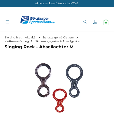
Kostenloser Versand ab 70 €
Zum Hauptinhalt springen
Sie sind hier:
Aktivität
Bergsteigen & Klettern
Kletterausrüstung
Sicherungsgeräte & Abseilgeräte
Singing Rock - Abseilachter M
Bildergalerie überspringen