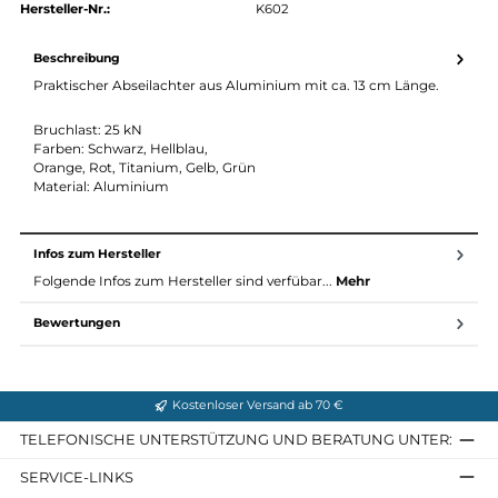
authorized.by · Autorisierter Fachhändler
Zertifikat ansehen →
Produktnummer:
19485-001
Hersteller:
Singing Rock
Hersteller-Nr.:
K602
Beschreibung
Praktischer Abseilachter aus Aluminium mit ca. 13 cm Länge.
Bruchlast: 25 kN
Farben: Schwarz, Hellblau,
Orange, Rot, Titanium, Gelb, Grün
Material: Aluminium
Infos zum Hersteller
Folgende Infos zum Hersteller sind verfübar...
Mehr
Bewertungen