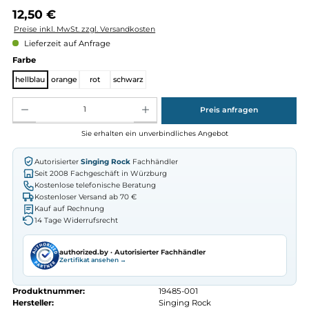
Regulärer Preis:
12,50 €
Preise inkl. MwSt. zzgl. Versandkosten
Lieferzeit auf Anfrage
auswählen
Farbe
hellblau
orange
rot
schwarz
Produkt Anzahl: Gib den gewünschten Wert ein oder benutze die Schaltflächen um die Anz
Preis anfragen
Sie erhalten ein unverbindliches Angebot
Autorisierter
Singing Rock
Fachhändler
Seit 2008 Fachgeschäft in Würzburg
Kostenlose telefonische Beratung
Kostenloser Versand ab 70 €
Kauf auf Rechnung
14 Tage Widerrufsrecht