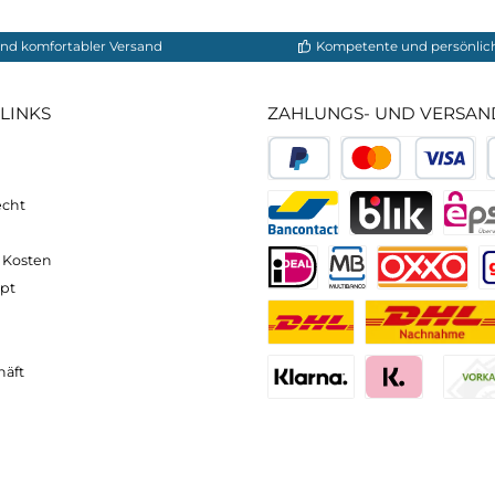
neller und komfortabler Versand
Kompetente
VICE-LINKS
ZAHLUNGS- U
ressum
B
PayPal
Kredit- 
rrufsrecht
ahlung
Bancontact
BLIK
erung & Kosten
pkonzept