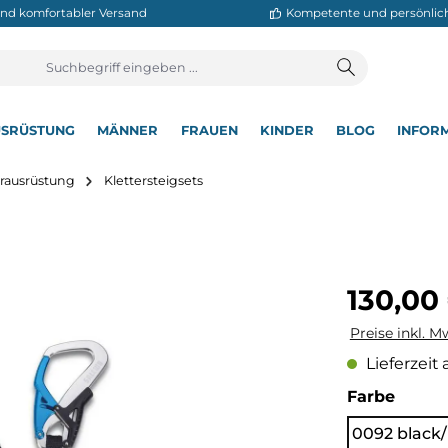
neller und komfortabler Versand
Kompetente
T
AUSRÜSTUNG
MÄNNER
FRAUEN
KINDER
BL
▾
▾
▾
▾
▾
Kletterausrüstung
Klettersteigsets
Tex
Regulärer Pre
130,00
Preise inkl. M
Lieferzeit 
auswä
Farbe
0092 black/