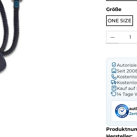
ausw
Größe
ONE SIZE
Produkt Anzahl: 
Autorisi
Seit 200
Kostenlo
Kostenlo
Kauf au
14 Tage 
aut
Zer
Produktnu
Hersteller: