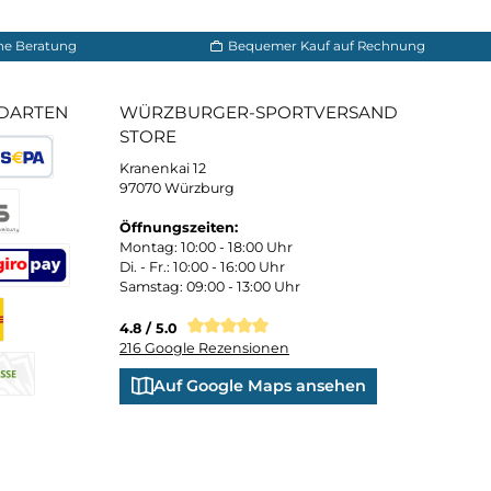
 und persönliche Beratung
Bequemer Kauf a
ND VERSANDARTEN
WÜRZBURGER-SPORTVE
STORE
Kranenkai 12
oder Debitkarte
SEPA Lastschrift
97070 Würzburg
Öffnungszeiten:
eps
Montag: 10:00 - 18:00 Uhr
Di. - Fr.: 10:00 - 16:00 Uhr
Samstag: 09:00 - 13:00 Uhr