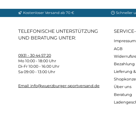
Konstruktion:
Shock absorber
Kostenloser Versand ab 70 €
Sch
TELEFONISCHE UNTERSTÜTZUNG
SER
UND BERATUNG UNTER:
Imp
AG
0931 - 30 44 57 20
Wide
Mo 10:00 - 18:00 Uhr
Bez
Di-Fr 10:00 - 16:00 Uhr
Lief
Sa 09:00 - 13:00 Uhr
Sho