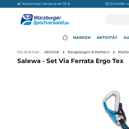
Kostenloser Versand ab 70 €
Sch
m Hauptinhalt springen
Zur Suche springen
Zur Hauptnavigation springen
MARKEN
AKTIVITÄ
▾
Sie sind hier:
Aktivität
Bergsteigen & Klettern
Salewa - Set Via Ferrata Ergo 
Bildergalerie überspringen