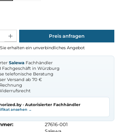
ählen
Gib den gewünschten Wert ein oder benutze die Schaltflächen um die Anza
Preis anfragen
Sie erhalten ein unverbindliches Angebot
erter
Salewa
Fachhändler
8 Fachgeschäft in Würzburg
se telefonische Beratung
ser Versand ab 70 €
f Rechnung
Widerrufsrecht
horized.by · Autorisierter Fachhändler
tifikat ansehen →
mmer:
27616-001
Salewa