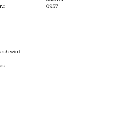
.:
0957
Umhängen. Dadurch wird
ile des Ergotec