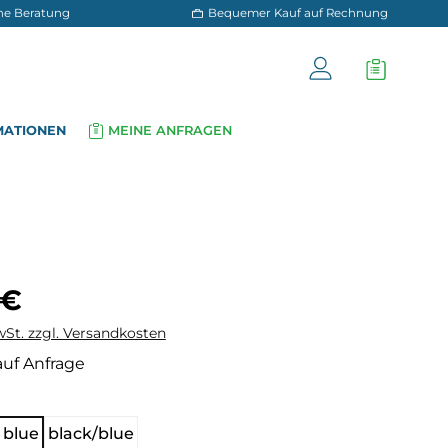
 und persönliche Beratung
Bequemer Kauf a
OG
INFORMATIONEN
MEINE ANFRAGEN
▾
▾
is:
 €
wSt. zzgl. Versandkosten
auf Anfrage
hlen
 blue
black/blue