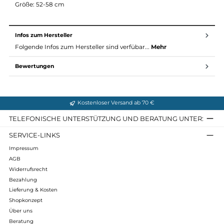
Beschreibung
Der Helm Elia wurde speziell für Frauen entwickelt. Durch das
Omega System können die Frauen problemlos und bequem
einen Pferdeschwanz unter dem Helm tragen.
Gewicht: 285 g
Größe: 52-58 cm
Infos zum Hersteller
Folgende Infos zum Hersteller sind verfübar...
Mehr
Bewertungen
Kostenloser Versand ab 70 €
TELEFONISCHE UNTERSTÜTZUNG UND BERATUNG UNTER
SERVICE-LINKS
Impressum