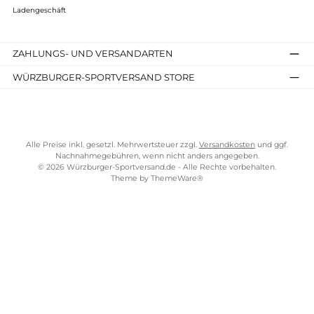
AGB
Widerrufsrecht
Bezahlung
Lieferung & Kosten
Shopkonzept
Über uns
Beratung
Ladengeschäft
ZAHLUNGS- UND VERSANDARTEN
WÜRZBURGER-SPORTVERSAND STORE
Alle Preise inkl. gesetzl. Mehrwertsteuer zzgl.
Versandkosten
und gg
Nachnahmegebühren, wenn nicht anders angegeben.
© 2026 Würzburger-Sportversand.de - Alle Rechte vorbehalten.
Theme by
ThemeWare®