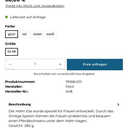
Regulärer Preis:
60,00 €
Preise inkl. MwSt. zzgl. Versandkosten
Lieferzeit auf Anfrage
auswählen
Farbe
grün
rot
violet
weiß
auswählen
Größe
52-58
Produkt Anzahl: Gib den gewünschten Wert ein oder benutze die Schaltflächen um die Anz
Preis anfragen
Sie erhalten ein unverbindliches Angebot
Produktnummer:
19368-001
Hersteller:
Petzl
Hersteller-Nr.:
A48