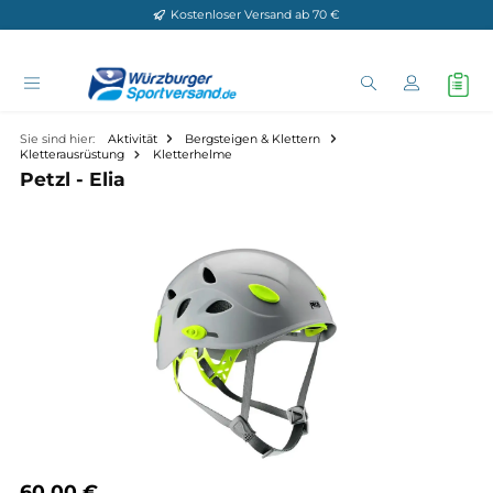
Kostenloser Versand ab 70 €
Zum Hauptinhalt springen
Sie sind hier:
Aktivität
Bergsteigen & Klettern
Kletterausrüstung
Kletterhelme
Petzl - Elia
Bildergalerie überspringen