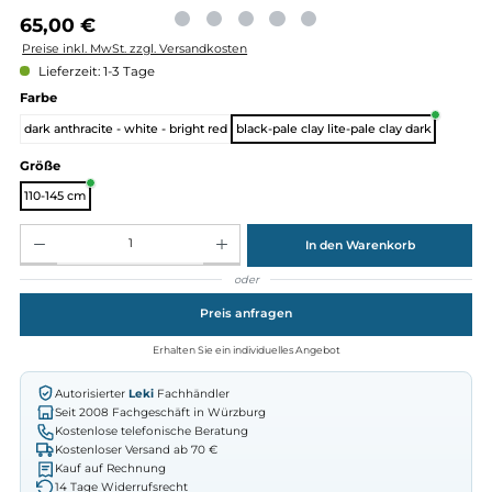
Regulärer Preis:
65,00 €
Preise inkl. MwSt. zzgl. Versandkosten
Lieferzeit: 1-3 Tage
auswählen
Farbe
dark anthracite - white - bright red
black-pale clay lite-pale clay dark
auswählen
Größe
110-145 cm
Produkt Anzahl: Gib den gewünschten Wert ein oder benutze die Schaltflächen um die Anz
In den Warenkorb
oder
Preis anfragen
Erhalten Sie ein individuelles Angebot
Autorisierter
Leki
Fachhändler