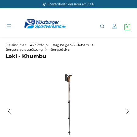
Kostenloser Versand ab 70 €
Zum Hauptinhalt springen
Sie sind hier:
Aktivität
Bergsteigen & Klettern
Bergsteigerausrüstung
Bergstöcke
Leki - Khumbu
Bildergalerie überspringen