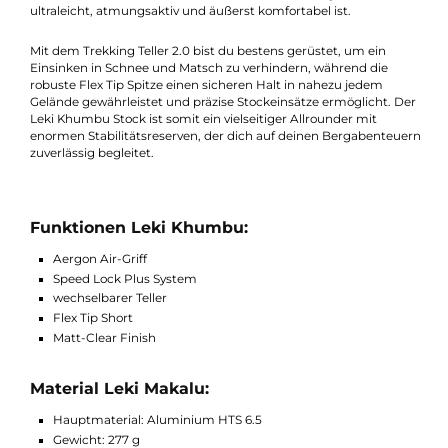
Verstellsystem eine einfache Anpassung der Länge ermöglicht
und gleichzeitig maximale Stabilität bietet.
Die Rohre des Khumbu Stocks bestehen aus hochfestem
Aluminium, das sowohl leicht als auch äußerst stabil ist, sodas
du dich auch in anspruchsvollem Gelände voll und ganz auf de
Ausrüstung verlassen kannst. Die Lock Security Strap Soft 2.0 is
eine verstellbare Schlaufe mit Sicherheitsauslösung, die
ultraleicht, atmungsaktiv und äußerst komfortabel ist.
Mit dem Trekking Teller 2.0 bist du bestens gerüstet, um ein
Einsinken in Schnee und Matsch zu verhindern, während die
robuste Flex Tip Spitze einen sicheren Halt in nahezu jedem
Gelände gewährleistet und präzise Stockeinsätze ermöglicht. 
Leki Khumbu Stock ist somit ein vielseitiger Allrounder mit
enormen Stabilitätsreserven, der dich auf deinen Bergabenteu
zuverlässig begleitet.
Funktionen Leki Khumbu:
Aergon Air-Griff