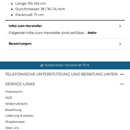
Speed Lock Plus System
wechselbarer Teller
Flex Tip Short
Matt-Clear Finish
Material Leki Makalu:
Hauptmaterial: Aluminium HTS 6.5
Gewicht: 277 g
Länge: 110-145 cm
Durchmesser: 18 / 16 / 14 mm
Packmaß: 71 cm
Infos zum Hersteller
Folgende Infos zum Hersteller sind verfübar...
Mehr
Bewertungen