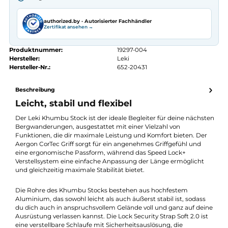
Seit 2008 Fachgeschäft in Würzburg
Kostenlose telefonische Beratung
Kostenloser Versand ab 70 €
Kauf auf Rechnung
14 Tage Widerrufsrecht
authorized.by · Autorisierter Fachhändler
Zertifikat ansehen →
Produktnummer:
19297-004
Hersteller:
Leki
Hersteller-Nr.:
652-20431
Beschreibung
Leicht, stabil und flexibel
Der Leki Khumbu Stock ist der ideale Begleiter für deine nächs
Bergwanderungen, ausgestattet mit einer Vielzahl von
Funktionen, die dir maximale Leistung und Komfort bieten. De
Aergon CorTec Griff sorgt für ein angenehmes Griffgefühl und
eine ergonomische Passform, während das Speed Lock+