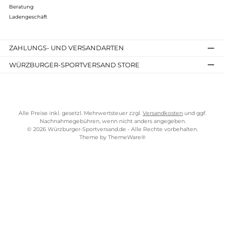
Kostenloser Versand ab 70 €
TELEFONISCHE UNTERSTÜTZUNG UND BERATUNG UNTER
SERVICE-LINKS
Impressum
AGB
Widerrufsrecht
Bezahlung
Lieferung & Kosten
Shopkonzept
Über uns
Beratung
Ladengeschäft
ZAHLUNGS- UND VERSANDARTEN
WÜRZBURGER-SPORTVERSAND STORE