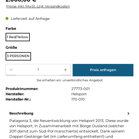
Regulärer Preis:
2.000,00 €
Preise inkl. MwSt. zzgl. Versandkosten
Lieferzeit auf Anfrage
auswählen
Farbe
1 Red/Yellow
auswählen
Größe
3 PERSONEN
Produkt Anzahl: Gib den gewünschten Wert ein oder benutze die Schaltflächen um die Anz
Preis anfragen
Sie erhalten ein unverbindliches Angebot
Produktnummer:
27773-001
Hersteller:
Helsport
Hersteller-Nr.:
170-010