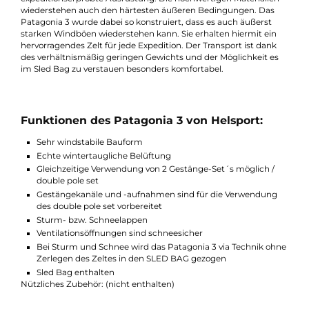
und mehr Abspannmöglichkeiten schlagen sich jedoch auf
Gewicht und Packmaß nieder. Durch die Farbe des Außenzelt
(rot/gelb, auf Wunsch sind viele Modelle auch in Helsport Gree
erhältlich) sind diese besonders auf weißem Untergrund gut
sichtbar.
Mit Artikeln aus der X-Trem Serie von Helsport erhalten Sie
expeditionserprobte Ausrüstung. Die hochwertigen Materialie
wiederstehen auch den härtesten äußeren Bedingungen. Das
Patagonia 3 wurde dabei so konstruiert, dass es auch äußerst
starken Windböen wiederstehen kann. Sie erhalten hiermit ein
hervorragendes Zelt für jede Expedition. Der Transport ist dank
des verhältnismäßig geringen Gewichts und der Möglichkeit e
im Sled Bag zu verstauen besonders komfortabel.
Funktionen des Patagonia 3 von Helsport:
Sehr windstabile Bauform
Echte wintertaugliche Belüftung
Gleichzeitige Verwendung von 2 Gestänge-Set´s möglich /
double pole set