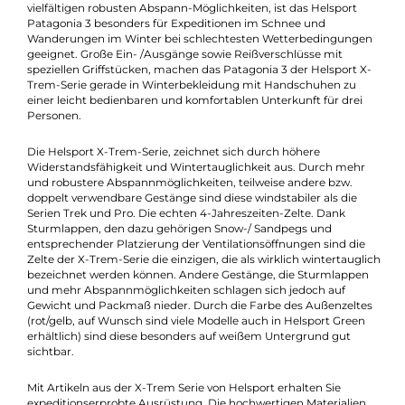
Beschreibung
Patagonia 3, die Neuentwicklung von Helsport 2013. Diese wur
von Helsport, in Zusammenarbeit mit Borge Ousland (welcher
2011 damit zum Süd-Pol marschierte) entwickelt. Dank seinem
Doppel-Gestänge-Set (im Lieferumfang enthalten!!) und
vielfältigen robusten Abspann-Möglichkeiten, ist das Helsport
Patagonia 3 besonders für Expeditionen im Schnee und
Wanderungen im Winter bei schlechtesten Wetterbedingung
geeignet. Große Ein- /Ausgänge sowie Reißverschlüsse mit
speziellen Griffstücken, machen das Patagonia 3 der Helsport 
Trem-Serie gerade in Winterbekleidung mit Handschuhen zu
einer leicht bedienbaren und komfortablen Unterkunft für drei
Personen.
Die Helsport X-Trem-Serie, zeichnet sich durch höhere
Widerstandsfähigkeit und Wintertauglichkeit aus. Durch meh
und robustere Abspannmöglichkeiten, teilweise andere bzw.
doppelt verwendbare Gestänge sind diese windstabiler als die
Serien Trek und Pro. Die echten 4-Jahreszeiten-Zelte. Dank
Sturmlappen, den dazu gehörigen Snow-/ Sandpegs und
entsprechender Platzierung der Ventilationsöffnungen sind di
Zelte der X-Trem-Serie die einzigen, die als wirklich wintertaug
bezeichnet werden können. Andere Gestänge, die Sturmlappe