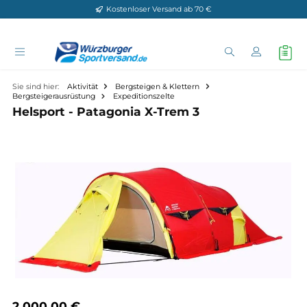
Kostenloser Versand ab 70 €
Zum Hauptinhalt springen
Sie sind hier:
Aktivität
Bergsteigen & Klettern
Bergsteigerausrüstung
Expeditionszelte
Helsport - Patagonia X-Trem 3
Bildergalerie überspringen