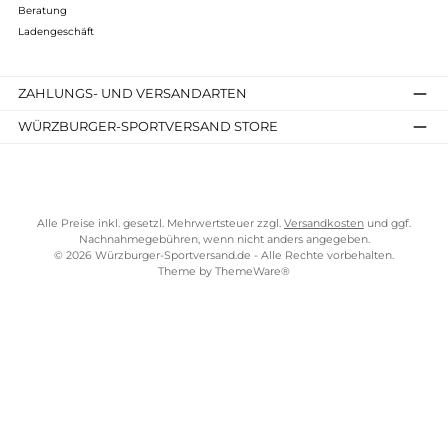
Kostenloser Versand ab 70 €
TELEFONISCHE UNTERSTÜTZUNG UND BERATUNG UNTER
SERVICE-LINKS
Impressum
AGB
Widerrufsrecht
Bezahlung
Lieferung & Kosten
Shopkonzept
Über uns
Beratung
Ladengeschäft
ZAHLUNGS- UND VERSANDARTEN
WÜRZBURGER-SPORTVERSAND STORE