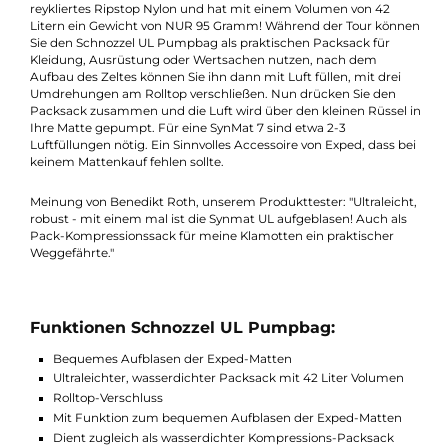
Beschreibung
Die Schnozzel UL Pumpbag ist ein wasserdichter Packsack, de
gleichzeitig als Aufblaßhilfe für alle Exped Matten genutzt wer
kann. Der Schnozzel UL Pumpbag besteht aus einem 20 Denie
reykliertes Ripstop Nylon und hat mit einem Volumen von 42
Litern ein Gewicht von NUR 95 Gramm! Während der Tour kön
Sie den Schnozzel UL Pumpbag als praktischen Packsack für
Kleidung, Ausrüstung oder Wertsachen nutzen, nach dem
Aufbau des Zeltes können Sie ihn dann mit Luft füllen, mit drei
Umdrehungen am Rolltop verschließen. Nun drücken Sie den
Packsack zusammen und die Luft wird über den kleinen Rüssel
Ihre Matte gepumpt. Für eine SynMat 7 sind etwa 2-3
Luftfüllungen nötig. Ein Sinnvolles Accessoire von Exped, dass 
keinem Mattenkauf fehlen sollte.
Meinung von Benedikt Roth, unserem Produkttester: "Ultraleic
robust - mit einem mal ist die Synmat UL aufgeblasen! Auch al
Pack-Kompressionssack für meine Klamotten ein praktischer
Weggefährte."