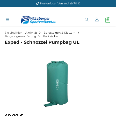
Kostenloser Versand ab 70 €
Zum Hauptinhalt springen
Sie sind hier:
Aktivität
Bergsteigen & Klettern
Bergsteigerausrüstung
Packsäcke
Exped - Schnozzel Pumpbag UL
Bildergalerie überspringen