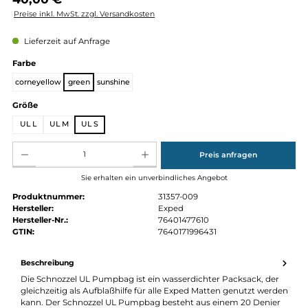
Regulärer Preis:
40,00 €
Preise inkl. MwSt. zzgl. Versandkosten
Lieferzeit auf Anfrage
auswählen
Farbe
corneyellow
green
sunshine
auswählen
Größe
UL L
UL M
UL S
Produkt Anzahl: Gib den gewünschten Wert ein oder benutze die Schaltflächen um die Anz
Preis anfragen
Sie erhalten ein unverbindliches Angebot
Produktnummer:
31357-009
Hersteller:
Exped
Hersteller-Nr.:
76401477610
GTIN:
7640171996431