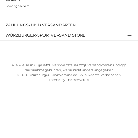
TELEFONISCHE UNTERSTÜTZUNG UND BERATUNG UNTER
SERVICE-LINKS
Impressum
AGB
Widerrufsrecht
Bezahlung
Lieferung & Kosten
Shopkonzept
Über uns
Beratung
Ladengeschäft
ZAHLUNGS- UND VERSANDARTEN
WÜRZBURGER-SPORTVERSAND STORE