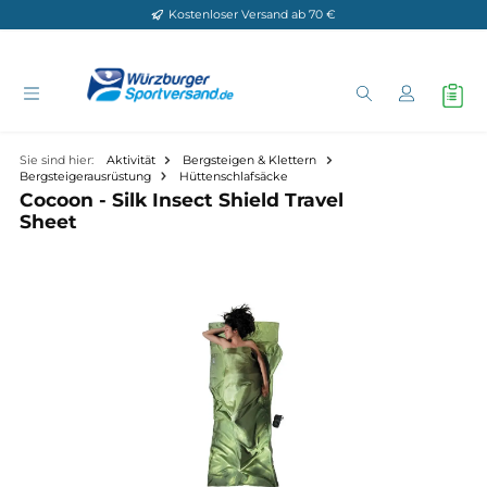
Kostenloser Versand ab 70 €
Zum Hauptinhalt springen
Sie sind hier:
Aktivität
Bergsteigen & Klettern
Bergsteigerausrüstung
Hüttenschlafsäcke
Cocoon - Silk Insect Shield Travel
Sheet
Bildergalerie überspringen