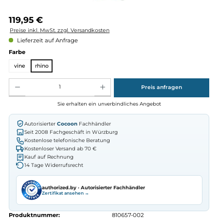
Regulärer Preis:
119,95 €
Preise inkl. MwSt. zzgl. Versandkosten
Lieferzeit auf Anfrage
auswählen
Farbe
vine
rhino
Produkt Anzahl: Gib den gewünschten Wert ein oder benutze die Schaltflächen um die Anz
Preis anfragen
Sie erhalten ein unverbindliches Angebot
Autorisierter
Cocoon
Fachhändler
Seit 2008 Fachgeschäft in Würzburg
Kostenlose telefonische Beratung
Kostenloser Versand ab 70 €
Kauf auf Rechnung
14 Tage Widerrufsrecht