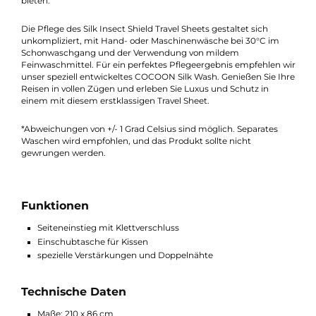
wärmt bei kühlen Temperaturen, was Ihnen das ganze Jahr üb
den perfekten Komfort bietet.
Mit einer beeindruckenden Wärmeleistung von bis zu 5,3°C* si
Sie in kühleren Umgebungen bestens geschützt. Ein COCOON
Innenschlafsack steigert die Wärmeleistung Ihres Schlafsacks
die angegebenen Grad Celsius, um Ihnen zusätzlichen Komfort
bieten.
Die Pflege des Silk Insect Shield Travel Sheets gestaltet sich
unkompliziert, mit Hand- oder Maschinenwäsche bei 30°C im
Schonwaschgang und der Verwendung von mildem
Feinwaschmittel. Für ein perfektes Pflegeergebnis empfehlen 
unser speziell entwickeltes COCOON Silk Wash. Genießen Sie I
Reisen in vollen Zügen und erleben Sie Luxus und Schutz in
einem mit diesem erstklassigen Travel Sheet.
*Abweichungen von +/- 1 Grad Celsius sind möglich. Separates
Waschen wird empfohlen, und das Produkt sollte nicht
gewrungen werden.