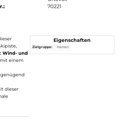
.:
70221
Kombination dieser
Eigenschaften
mal für die Skipiste,
Zielgruppe:
Herren
l ist absolut
Wind- und
 M
komplett mit einem
 nach außen
 Passform mit genügend
sierend
und
zu bieten. Mit dieser
ies die optimale