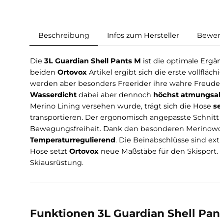
Beschreibung
Infos zum Hersteller
Die
3L Guardian Shell Pants M
ist die optima
beiden
Ortovox
Artikel ergibt sich die erste v
werden aber besonders Freerider ihre wahre F
Wasserdicht
dabei aber dennoch
höchst atm
Merino Lining versehen wurde, trägt sich die
transportieren. Der ergonomisch angepasste 
Bewegungsfreiheit. Dank den besonderen Meri
Temperaturregulierend
. Die Beinabschlüsse s
Hose setzt
Ortovox
neue Maßstäbe für den Skis