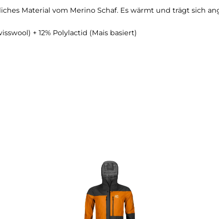
hell Pants M:
k EV - Extrem Atmungsaktives Material (20000g / m² / 
Wassersäule). Diese Material besteht aus einer geschl
. Die Membrane weist 200% -iges Stretchvermögen auf
n natürliches Material vom Merino Schaf. Es wärmt und
.
e (Swisswool) + 12% Polylactid (Mais basiert)
ße M)