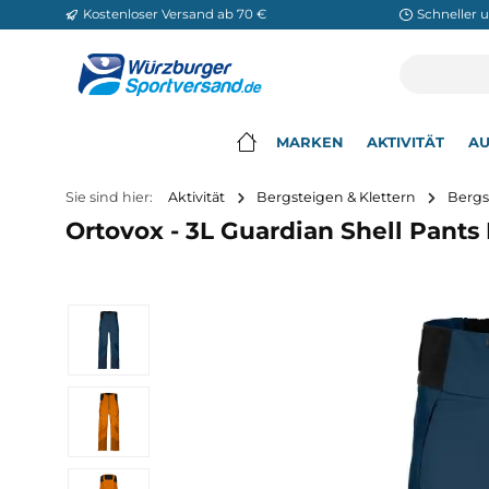
Kostenloser Versand ab 70 €
Sch
m Hauptinhalt springen
Zur Suche springen
Zur Hauptnavigation springen
MARKEN
AKTIVITÄ
▾
Sie sind hier:
Aktivität
Bergsteigen & Klettern
Ortovox - 3L Guardian Shell P
Bildergalerie überspringen