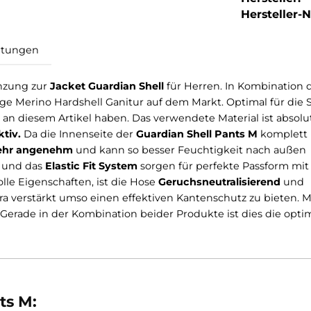
Hersteller-Nr
Bewertungen
le Ergänzung zur
Jacket Guardian Shell
für Herren. In 
ollflächige Merino Hardshell Ganitur auf dem Markt. Opti
reude an diesem Artikel haben. Das verwendete Materia
ungsaktiv.
Da die Innenseite der
Guardian Shell Pants
 Hose
sehr angenehm
und kann so besser Feuchtigkeit
Schnitt und das
Elastic Fit System
sorgen für perfekte
nowolle Eigenschaften, ist die Hose
Geruchsneutrali
ind extra verstärkt umso einen effektiven Kantenschutz 
port. Gerade in der Kombination beider Produkte ist d