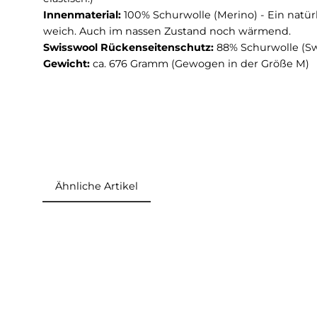
Material & Maße 3L Guardian S
Außenmaterial
: 100% Polyamid (Toray Dermiza
absolut wind- und wasserdicht ist. (26000mm 
funktioniert am besten im gewärmten Zustand
elastisch.)
Innenmaterial:
100% Schurwolle (Merino) - Ei
weich. Auch im nassen Zustand noch wärmend
Swisswool Rückenseitenschutz:
88% Schurwoll
Gewicht:
ca. 676 Gramm (Gewogen in der Grö