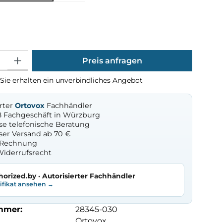
ählen
Gib den gewünschten Wert ein oder benutze die Schaltflächen um die Anza
Preis anfragen
Sie erhalten ein unverbindliches Angebot
erter
Ortovox
Fachhändler
8 Fachgeschäft in Würzburg
se telefonische Beratung
ser Versand ab 70 €
f Rechnung
Widerrufsrecht
horized.by · Autorisierter Fachhändler
tifikat ansehen →
mmer:
28345-030
Ortovox