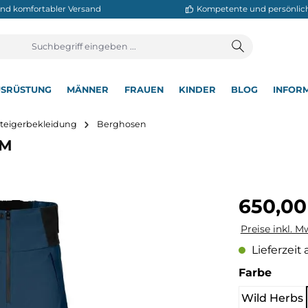
neller und komfortabler Versand
Kompetente
T
AUSRÜSTUNG
MÄNNER
FRAUEN
KINDER
BL
▾
▾
▾
▾
▾
Bergsteigerbekleidung
Berghosen
ants M
Regulärer Pre
650,00
Preise inkl. M
Lieferzeit 
auswä
Farbe
Wild Herbs