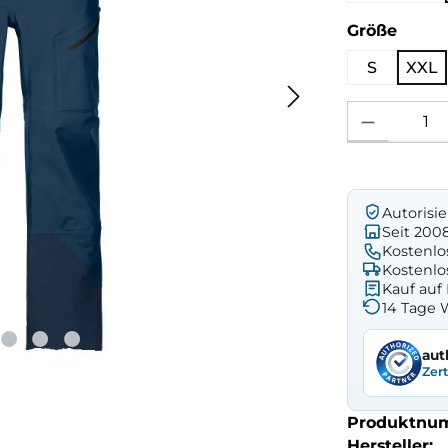
ausw
Größe
S
XXL
Produkt Anzahl: 
Autorisi
Seit 200
Kostenlo
Kostenlo
Kauf au
14 Tage 
aut
Zer
Produktnu
Hersteller: