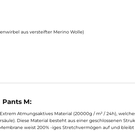
 Pants M:
 Lendenwirbel aus versteifter Merino Wolle)
iheit
 Klett