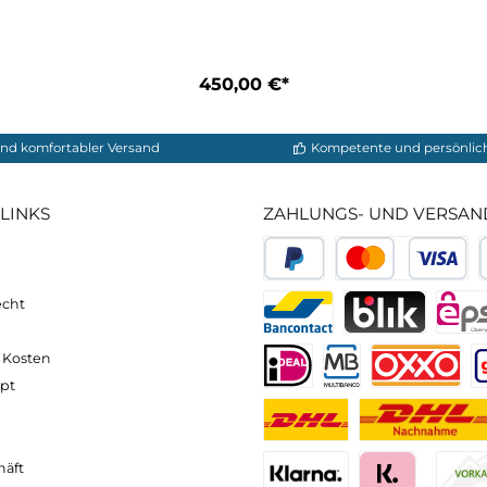
550,00 €*
3L Ortler Pants M
450,00 €*