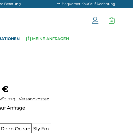
 und persönliche Beratung
Bequemer Kauf a
OG
INFORMATIONEN
MEINE ANFRAGEN
▾
▾
is:
 €
wSt. zzgl. Versandkosten
auf Anfrage
hlen
Deep Ocean
Sly Fox