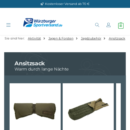
Kostenloser Versand ab 70 €
Zum Hauptinhalt springen
Sie sind hier:
Aktivität
Jagen & Forsten
Jagdzubehör
Ansit
Ansitzsack
Warm durch lange Nächte