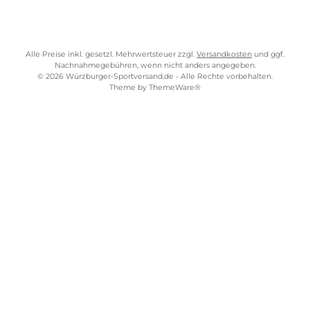
SERVICE-LINKS
Impressum
AGB
Widerrufsrecht
Bezahlung
Lieferung & Kosten
Shopkonzept
Über uns
Beratung
Ladengeschäft
ZAHLUNGS- UND VERSANDARTEN
WÜRZBURGER-SPORTVERSAND STORE
Alle Preise inkl. gesetzl. Mehrwertsteuer zzgl.
Versandkosten
und gg