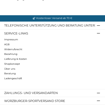
hinzufügt
. Im
Vergleich zum einfachen Modell Ansitzjacke &
Fußteil
wurde hier ein noch
dickeres und wärmeres
Teddyfutter (100% Polyester) als Innenstoff
verwendet.
Die Füllung der
Ansitzjacke mit Fußteil Webpelz besteht aus 
Loft® Synthetikmaterial
, das der
Daune nachempfunden
ist,
aber
gegenüber Nässe und Feuchtigkeit unempfindlich
ist. E
zwei-Wege Frontreißverschluss ermöglicht einen
bequemen
Einstieg
, während
vier große Handtaschen
(
zwei mit
Reißverschluss, zwei ohne Verschluss
) genügend Platz bieten
um die Hände warm zu halten und kleinere Gegenstände zu
verstauen. Eine passende Erweiterung für diese Jacke wäre di
Lodenkapuze von Carinthia,
die
zusätzlichen Schutz
bietet.
Insgesamt ist die Carinthia Ansitzjacke & Fußteil Webpelz ein
zuverlässiger Begleiter für Jäger, die bei extremen
Bedingungen auf der Jagd sind.
Kostenloser Versand ab 70 €
TELEFONISCHE UNTERSTÜTZUNG UND BERATUNG UNTER