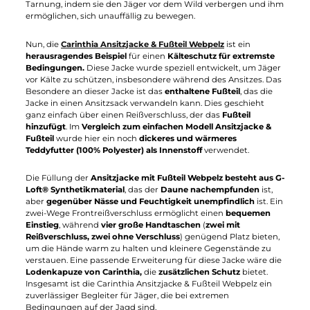
Für eine spezielle Jagd-Art
Ansitzsäcke sind eine
unverzichtbare Ausrüstung
für Jäger, d
sich für eine passive Jagdmethode wie den Ansitz entscheiden
Diese Decken sind
speziell dafür konzipiert
, Jäger vor den
ungemütlichen Bedingungen
während des Ansitzes zu
schützen. Während einer
längeren Wartezeit
im Freien bieten
Ansitzsäcke Schutz vor Kälte, Wind und Nässe
. Sie helfen
dabei, die
Körpertemperatur zu regulieren
und halten den
Jäger trocken und warm, selbst bei widrigen
Wetterverhältnissen. Darüber hinaus dienen sie oft auch als
Tarnung, indem sie den Jäger vor dem Wild verbergen und i
ermöglichen, sich unauffällig zu bewegen.
Nun, die
Carinthia Ansitzjacke & Fußteil Webpelz
ist ein
herausragendes Beispiel
für einen
Kälteschutz für extremste
Bedingungen.
Diese Jacke wurde speziell entwickelt, um Jäge
vor Kälte zu schützen, insbesondere während des Ansitzes. Da
Besondere an dieser Jacke ist das
enthaltene Fußteil
, das die
Jacke in einen Ansitzsack verwandeln kann. Dies geschieht
ganz einfach über einen Reißverschluss, der das
Fußteil