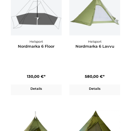
Cocoon
Cocoon
Mosquito Dome Rain FLy
Mosquito Dome Rain Fl
/ Shade Fly
/ Shade Fly - Extended
Version
129,95 €*
139,95 €*
Details
Details