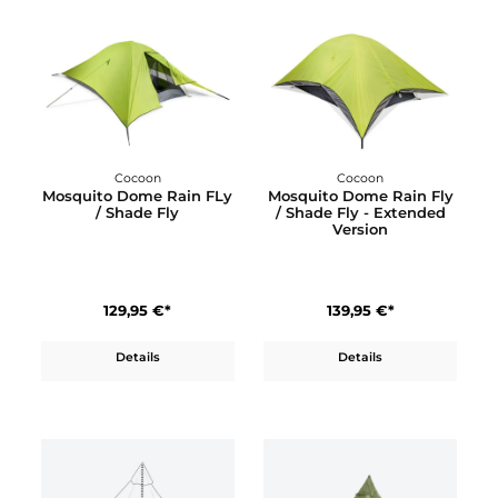
Cocoon
Wechsel
Mosquito Dome Doubl
Intrepid 5
(No-seeum Netz)
129,95 €*
589,90 €*
Details
Details