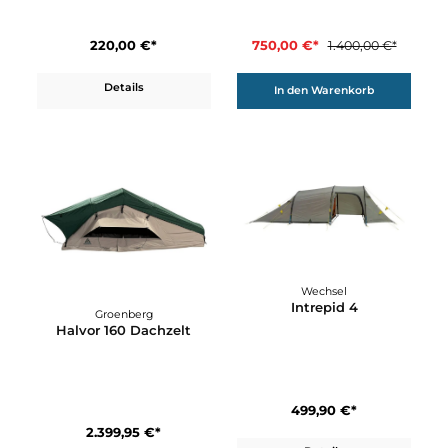
46%
Helsport
Helsport
Gimle Family 4+
Gimle Family 4+ Outer
Innertent
Tent
220,00 €*
750,00 €*
1.400,00 €*
Details