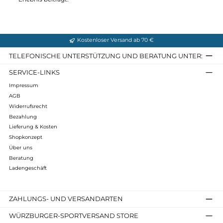
Ein Zelt für die gesamte Familie
Familienzelte sind die perfekte Wahl für Outdoor-Abenteuer
mit der ganzen Familie. Diese
großzügigen Zelte
bieten
ausreichend Platz und Komfort für Eltern und Kinder
, um
gemeinsam Zeit in der Natur zu verbringen. Hier sind einige
Gründe, warum ein Familienzelt eine
ausgezeichnete Option
für Ihren nächsten Campingurlaub sein könnte:
Geräumigkeit
: Familienzelte sind in der
Regel geräumig und
bieten genug Platz für mehrere Personen
. Sie verfügen über
separate Schlafkabinen oder Schlafbereiche, die Privatsphäre
und Komfort für jedes Familienmitglied bieten.
Komfort
: Mit Familienzelten können Sie den Komfort und die
Annehmlichkeiten Ihres eigenen Zuhauses auch im Freien
genießen. Sie bieten oft Stehhöhe, große Fenster für
ausreichend Licht und Belüftung sowie praktische Extras wie
aufblasbare Matratzen und Organisationsfächer.