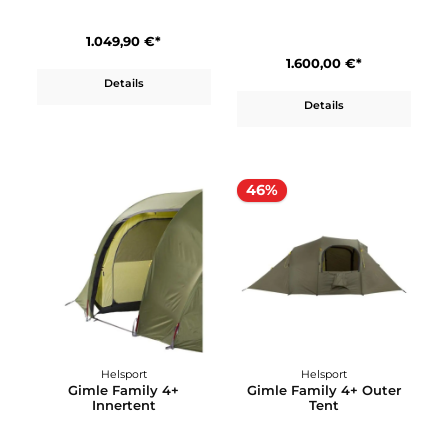
Wechsel
Endeavour UL
Helsport
Finnmark 6-8
1.049,90 €*
1.600,00 €*
Details
Details