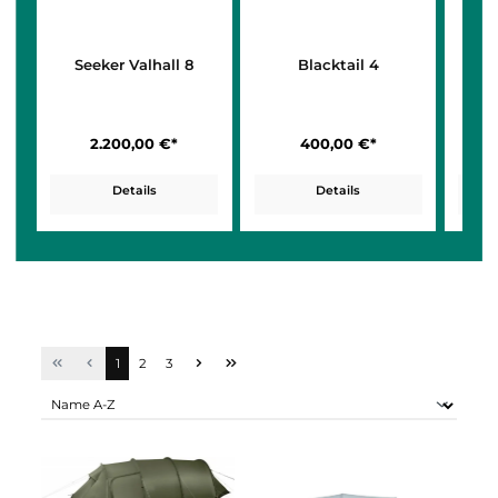
Seeker Valhall 8
Blacktail 4
2.200,00 €*
400,00 €*
Details
Details
Seite
Seite
Seite
1
2
3