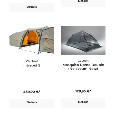
In den Warenkorb
Wechsel
Intrepid 4
Groenberg
Halvor 160 Dachzelt
499,90 €*
2.399,95 €*
Details
Details