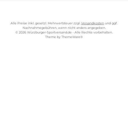
Flexibilität
: Familienzelte sind vielseitig einsetzbar und eignen
sich für verschiedene Campingbedingungen und -
umgebungen. Sie können sie für Wochenendcampingausflüge
längere Urlaube oder Outdoor-Abenteuer in verschiedenen
Jahreszeiten nutzen.
Gemeinschaftsgefühl
: Camping mit der Familie stärkt das
Gemeinschaftsgefühl und schafft unvergessliche
Erinnerungen. Familienzelte bieten genug Platz, um
gemeinsam zu kochen, Spiele zu spielen und Zeit miteinander
zu verbringen, was zu einem unvergleichlichen Camping-
Erlebnis beiträgt.
Kostenloser Versand ab 70 €
TELEFONISCHE UNTERSTÜTZUNG UND BERATUNG UNTER
SERVICE-LINKS
Impressum