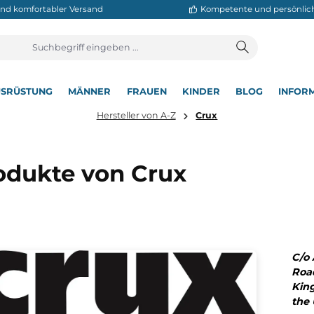
neller und komfortabler Versand
Kompetente
T
AUSRÜSTUNG
MÄNNER
FRAUEN
KINDER
BL
▾
▾
▾
▾
▾
Hersteller von A-Z
Crux
Produkte von Crux