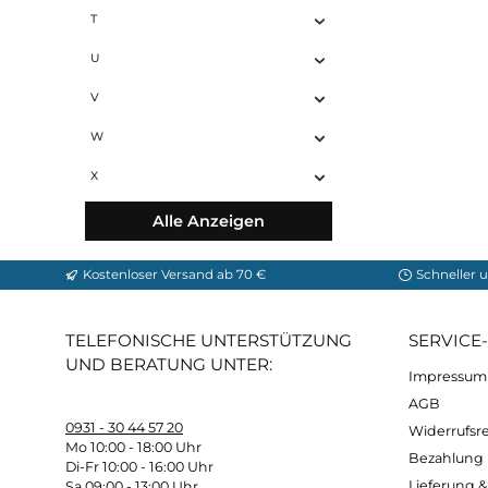
R
S
T
U
V
W
X
Alle Anzeigen
Kostenloser Versand ab 70 €
Sch
TELEFONISCHE UNTERSTÜTZUNG
SER