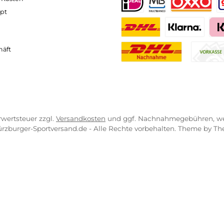
ressum
B
PayPal
Kredit- 
rrufsrecht
ahlung
Bancontact
BLIK
erung & Kosten
pkonzept
iDEAL
Multiban
O
r uns
atung
Benutzerdefinierte
Klar
engeschäft
Nachnahme
zl. Mehrwertsteuer zzgl.
Versandkosten
und ggf. Nachnahmeg
026 Würzburger-Sportversand.de - Alle Rechte vorbehalten