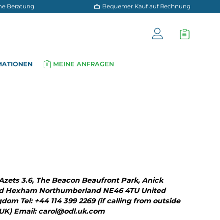
 und persönliche Beratung
Bequemer Kauf a
OG
INFORMATIONEN
MEINE ANFRAGEN
▾
▾
C/o Azets 3.6, The Beacon Beaufront Park, An
Road Hexham Northumberland NE46 4TU Uni