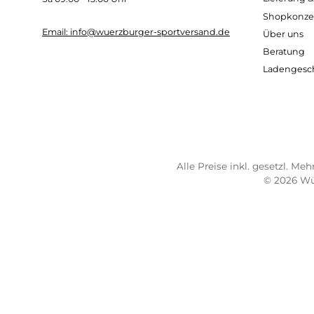
UND BERATUNG UNTER:
Imp
AG
0931 - 30 44 57 20
Wide
Mo 10:00 - 18:00 Uhr
Bez
Di-Fr 10:00 - 16:00 Uhr
Lief
Sa 09:00 - 13:00 Uhr
Sho
Email: info@wuerzburger-sportversand.de
Übe
Ber
Lad
Alle Preise inkl. geset
© 2