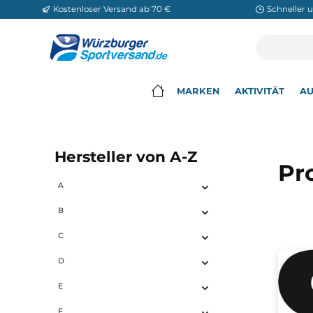
Kostenloser Versand ab 70 €
Sch
m Hauptinhalt springen
Zur Suche springen
Zur Hauptnavigation springen
MARKEN
AKTIVITÄ
▾
Hersteller von A-Z
A
B
C
D