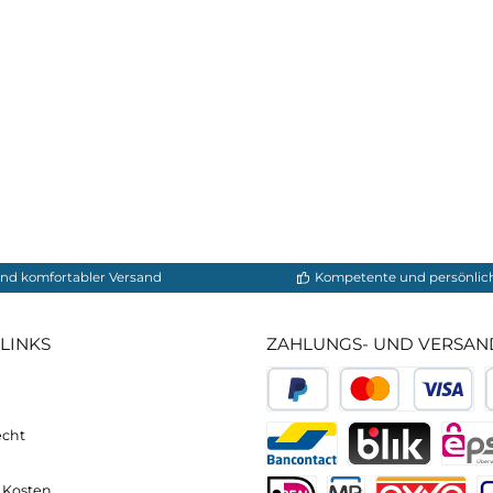
neller und komfortabler Versand
Kompetente
VICE-LINKS
ZAHLUNGS- U