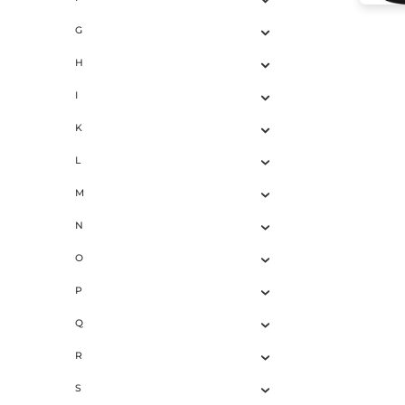
E
F
G
H
I
K
L
M
N
O
P
Q