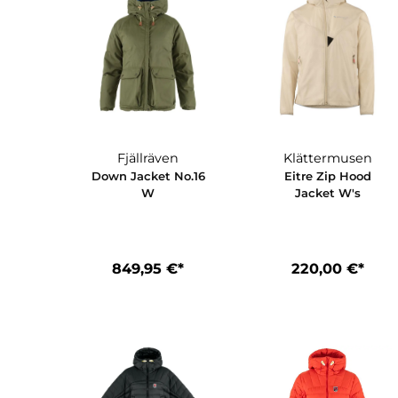
Fjällräven
Klättermus
Down Jacket No.16
Eitre Zip H
W
Jacket W'
849,95 €*
220,00 €