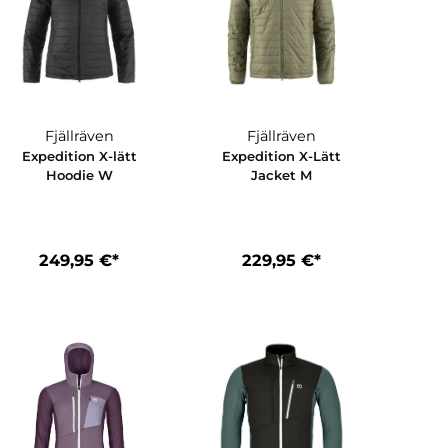
n
Fjällräven
Fjällräve
ack
Expedition X-lätt
Expedition X-
e W
Hoodie W
Jacket M
*
249,95 €*
229,95 €