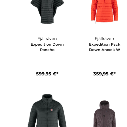
Fjällräven
Fjällräve
Expedition Down
Expedition P
Poncho
Down Anora
599,95 €*
359,95 €