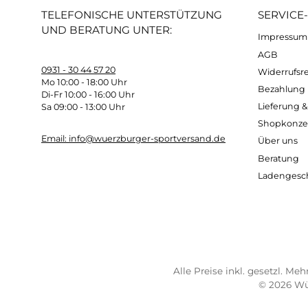
Pack Down Anorak ist eine verlässliche Wahl
Der "
Fleece Grid Hoody
" von Ortovox ist ei
Material sorgt für eine effiziente Feuchtig
eine vielseitige Option für aktive Outdoor
Insgesamt bieten
Isolationsjacken wie die
Ortovox eine optimale Kombination
aus Wä
und ihrem technischen Design sind sie unver
Kostenloser Versand ab 70 €
Sch
TELEFONISCHE UNTERSTÜTZUNG
SER
UND BERATUNG UNTER:
Imp
AG