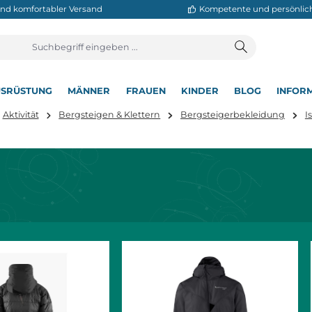
neller und komfortabler Versand
Kompetente
T
AUSRÜSTUNG
MÄNNER
FRAUEN
KINDER
BL
▾
▾
▾
▾
▾
 hier:
Aktivität
Bergsteigen & Klettern
Bergsteigerbe