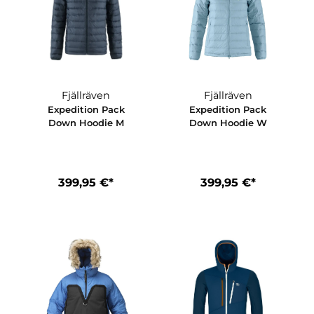
n
Fjällräven
Fjällräve
ack
Expedition Pack
Expedition P
k W
Down Hoodie M
Down Hoodi
*
399,95 €*
399,95 €