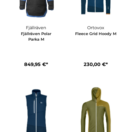
en
Fjällräven
Ortovox
t M´s
Fjällräven Polar
Fleece Grid Ho
Parka M
*
849,95 €*
230,00 €