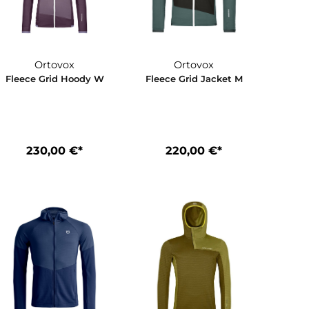
Ortovox
Ortovox
ody M
Fleece Grid Hoody W
Fleece Grid Ja
*
230,00 €*
220,00 €