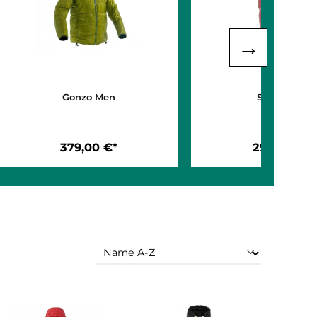
t W's
Gonzo Men
379,00 €*