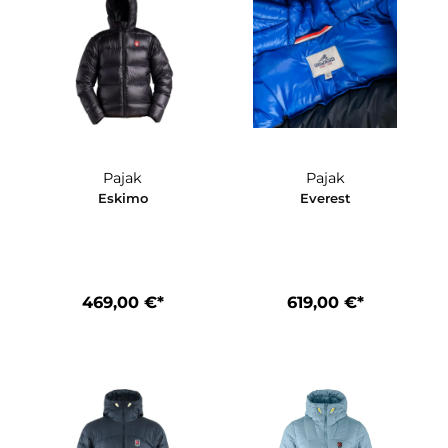
en
Pajak
Pajak
ood
Eskimo
Everest
s
*
469,00 €*
619,00 €