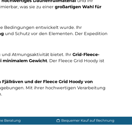
alten Umgebungen bewegen. Sie bieten eine
effektive
nterwegs macht. Hier sind einige herausragende Beispiel
ung
bietet. Ihr
hochwertiges Daunenfüllmaterial
und ih
 und komprimierbar, was sie zu einer
großartigen Wahl
 die für extreme Bedingungen entwickelt wurde. Ihr
rmeisolierung
und Schutz vor den Elementen. Der Exp