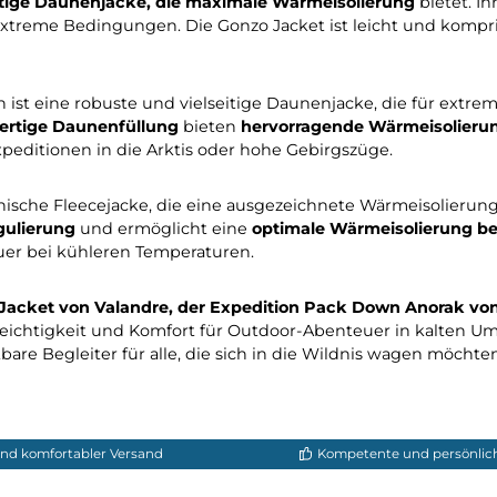
korb
In den Warenkorb
f Tour
ungsgegenstände für Outdoor-Abenteurer, die sich in k
icht und komprimierbar
, was sie ideal für den Einsatz u
chwertige Daunenjacke, die maximale Wärmeisolier
 für extreme Bedingungen. Die Gonzo Jacket ist leicht
jällräven ist eine robuste und vielseitige Daunenjacke,
 hochwertige Daunenfüllung
bieten
hervorragende Wä