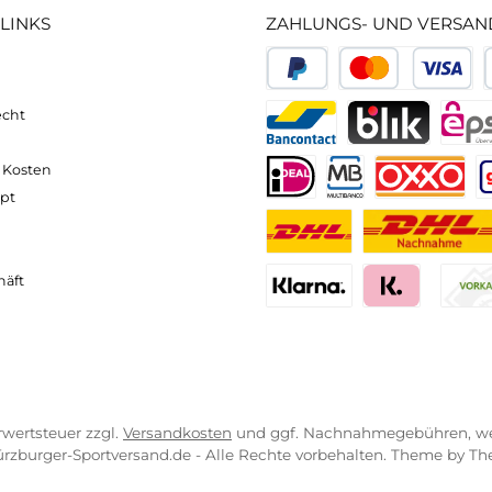
 für Expeditionen in die Arktis oder hohe Gebirgszüge.
ne technische Fleecejacke, die eine ausgezeichnete Wär
keitsregulierung
und ermöglicht eine
optimale Wärmei
-Abenteuer bei kühleren Temperaturen.
 Gonzo Jacket von Valandre, der Expedition Pack Down
rme, Leichtigkeit und Komfort für Outdoor-Abenteuer 
zichtbare Begleiter für alle, die sich in die Wildnis 
neller und komfortabler Versand
Kompetente
VICE-LINKS
ZAHLUNGS- U
ressum
B