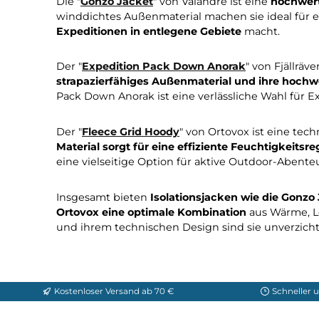
In den Waren
Seite
Seite
Seite
Seite
Seite
1
2
3
4
5
Für höchsten Komfort au
Isolationsjacken sind essentielle Ausrüst
Wärmeisolierung
und sind
gleichzeitig le
Die "
Gonzo Jacket
" von Valandre ist eine
ho
winddichtes Außenmaterial machen sie ideal
Expeditionen in entlegene Gebiete
macht.
Der "
Expedition Pack Down Anorak
" von F
strapazierfähiges Außenmaterial und ihre