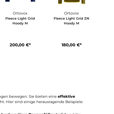
Ortovox
Ortovox
Grid
Fleece Light Grid
Fleece Light G
et M
Hoody M
Hoody M
*
200,00 €*
180,00 €