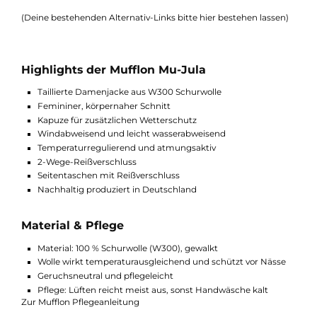
Materialvarianten & Alternativen
Die Mu-Jula ist in W300 besonders warm und eignet sich opti
für kalte Tage.
Wenn Sie eine leichtere Variante für Übergang und mildere
Temperaturen suchen, sind Modelle aus W100 oder W50 eine
gute Alternative. Diese sind leichter, bieten aber weiterhin die
typischen Vorteile der gewalkten Wolle.
(Deine bestehenden Alternativ-Links bitte hier bestehen lassen
Highlights der Mufflon Mu-Jula
Taillierte Damenjacke aus W300 Schurwolle
Femininer, körpernaher Schnitt
Kapuze für zusätzlichen Wetterschutz
Windabweisend und leicht wasserabweisend
Temperaturregulierend und atmungsaktiv