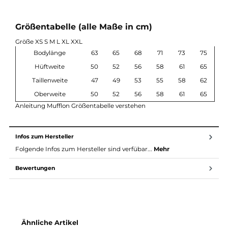
2-Wege-Reißverschluss
Seitentaschen mit Reißverschluss
Nachhaltig produziert in Deutschland
Material & Pflege
Material: 100 % Schurwolle (W300), gewalkt
Wolle wirkt temperaturausgleichend und schützt vor Näss
Geruchsneutral und pflegeleicht
Pflege: Lüften reicht meist aus, sonst Handwäsche kalt
Zur Mufflon Pflegeanleitung
Größentabelle (alle Maße in cm)
Größe XS S M L XL XXL
Bodylänge
63
65
68
71
73
7
Hüftweite
50
52
56
58
61
6
Taillenweite
47
49
53
55
58
6