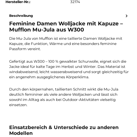
Preis anfragen
Erhalten Sie ein individuelles Angebot
Produktnummer:
26796-100
Hersteller:
Mufflon
Hersteller-Nr.:
32174
Beschreibung
Feminine Damen Wolljacke mit Kapuze –
Mufflon Mu-Jula aus W300
Die Mu-Jula von Mufflon ist eine taillierte Damen Wolljacke mit
Kapuze, die Funktion, Wärme und eine besonders feminine
Passform vereint.
Gefertigt aus W300 – 100 % gewalkter Schurwolle, eignet sich d
Jacke ideal für kalte Tage im Herbst und Winter. Das Material i
windabweisend, leicht wasserabweisend und sorgt gleichzeitig 
ein angenehm ausgeglichenes Körperklima.
Durch den körpernahen, taillierten Schnitt wirkt die Mu-Jula
deutlich femininer als viele andere Wolljacken und lässt sich