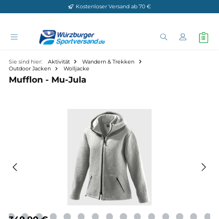
Kostenloser Versand ab 70 €
Zum Hauptinhalt springen
Sie sind hier:
Aktivität
Wandern & Trekken
Outdoor Jacken
Wolljacke
Mufflon - Mu-Jula
Bildergalerie überspringen