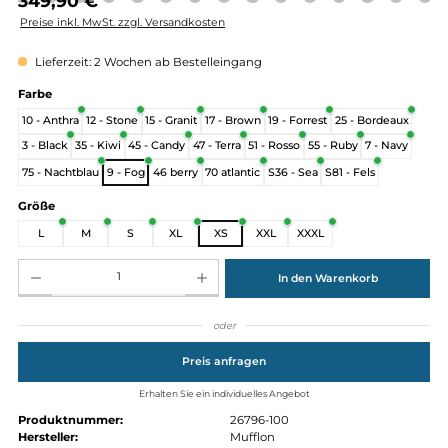
Regulärer Preis:
349,90 €
Preise inkl. MwSt. zzgl. Versandkosten
Lieferzeit: 2 Wochen ab Bestelleingang
auswählen
Farbe
10 - Anthra
12 - Stone
15 - Granit
17 - Brown
19 - Forrest
25 - Bordeau
3 - Black
35 - Kiwi
45 - Candy
47 - Terra
51 - Rosso
55 - Ruby
7 - Nav
75 - Nachtblau
9 - Fog
46 berry
70 atlantic
S36 - Sea
S81 - Fels
auswählen
Größe
L
M
S
XL
XS
XXL
XXXL
Produkt Anzahl: Gib den gewünschten Wert ein oder benutze die Schaltflächen um die Anz
In den Warenkorb
oder