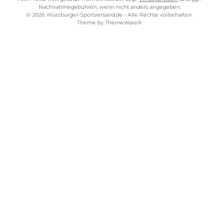
AGB
Widerrufsrecht
Bezahlung
Lieferung & Kosten
Shopkonzept
Über uns
Beratung
Ladengeschäft
ZAHLUNGS- UND VERSANDARTEN
WÜRZBURGER-SPORTVERSAND STORE
Alle Preise inkl. gesetzl. Mehrwertsteuer zzgl.
Versandkosten
und gg
Nachnahmegebühren, wenn nicht anders angegeben.
© 2026 Würzburger-Sportversand.de - Alle Rechte vorbehalten.