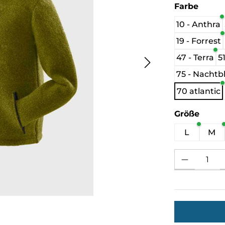
auswä
Farbe
10 - Anthra
19 - Forrest
47 - Terra
5
75 - Nachtb
70 atlantic
ausw
Größe
L
M
Produkt Anzahl: 