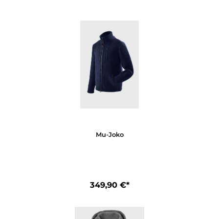
L
XL
XXL
73
74
75
59
62
62
58
61
62
59
61
63