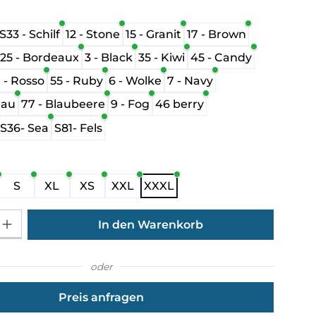
hlen
S33 - Schilf
12 - Stone
15 - Granit
17 - Brown
25 - Bordeaux
3 - Black
35 - Kiwi
45 - Candy
1 - Rosso
55 - Ruby
6 - Wolke
7 - Navy
lau
77 - Blaubeere
9 - Fog
46 berry
S36- Sea
S81- Fels
ählen
S
XL
XS
XXL
XXXL
Gib den gewünschten Wert ein oder benutze die Schaltflächen um die Anza
In den Warenkorb
oder
Preis anfragen