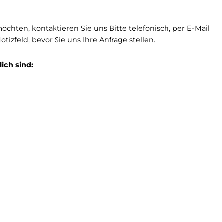
ten:
it, Nähte in einer Kontrastfarbe zu fertigen.
 Nahtfarbe zur Verfügung:
farbe möchten, kontaktieren Sie uns Bitte telefonisch, p
 das Notizfeld, bevor Sie uns Ihre Anfrage stellen.
e möglich sind: