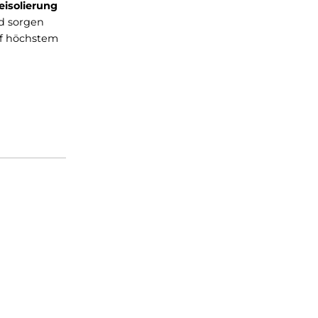
e
, während eine
en ausgestattet, der Sie
ssform
, um optimalen
agende
Wärmeisolierung
nehm warm und sorgen
t und Stil auf höchstem
rlebnisse!