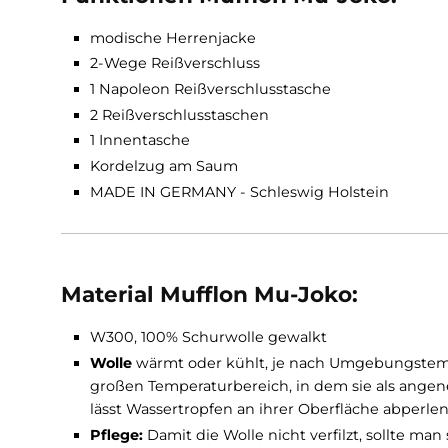
Mu-
Halva
Mu-
Joko
Mu-
Ivo
Mu-
Caro
Mu-
Line
Funktionen Mufflon Mu-Joko:
modische Herrenjacke
2-Wege Reißverschluss
1 Napoleon Reißverschlusstasche
2 Reißverschlusstaschen
1 Innentasche
Kordelzug am Saum