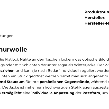
Produktnu
Hersteller:
Hersteller-Nr
Bewertungen
 Schurwolle
gn, die Flatlock Nähte an den Taschen lockern das opti
ergangs oder mit Schichten darunter sogar als Winter
und Ausziehen
und kann je nach Bedarf individuell reg
uto von unten ein Stück geöffnet werden damit man si