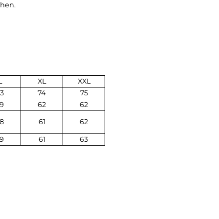
stemperatur und bietet durch ihre ausgleichenden E
 angenehm empfunden wird. Gleichzeitig schützt sie v
abperlen. Außerdem ist Wolle geruchsneutral und kaum
lte man sie weder einweichen, reiben oder bürsten und 
ln waschen.