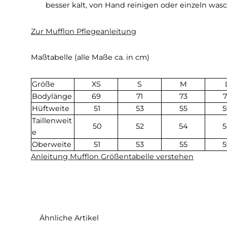
MADE IN GERMANY - Schleswig Holstein
Material Mufflon Mu-Joko:
W300, 100% Schurwolle gewalkt
Wolle
wärmt oder kühlt, je nach Umgebung
großen Temperaturbereich, in dem sie als
lässt Wassertropfen an ihrer Oberfläche 
Pflege:
Damit die Wolle nicht verfilzt, sol
besser kalt, von Hand reinigen oder einze
Zur Mufflon Pflegeanleitung
Maßtabelle (alle Maße ca. in cm)