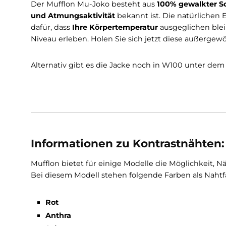
Die
beiden Reißverschlusstaschen
bieten
au
Innentasche zusätzlichen Platz für Wertsachen
vor Wind und Kälte schützt. Der
Kordelzug am
Tragekomfort zu gewährleisten.
Der Mufflon Mu-Joko besteht aus
100% gewalk
und Atmungsaktivität
bekannt ist. Die natü
dafür, dass
Ihre Körpertemperatur
ausgegliche
Niveau erleben. Holen Sie sich jetzt diese au
Alternativ gibt es die Jacke noch in W100 un