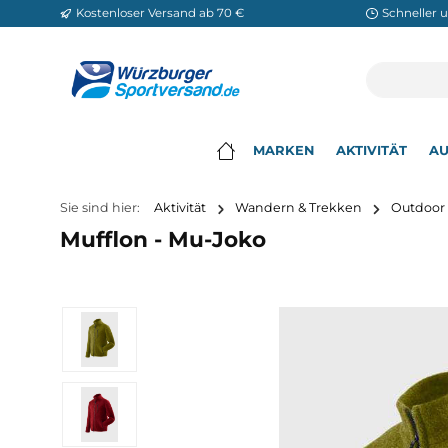
Kostenloser Versand ab 70 €
Sch
m Hauptinhalt springen
Zur Suche springen
Zur Hauptnavigation springen
MARKEN
AKTIVITÄ
▾
Sie sind hier:
Aktivität
Wandern & Trekken
O
Mufflon - Mu-Joko
Bildergalerie überspringen