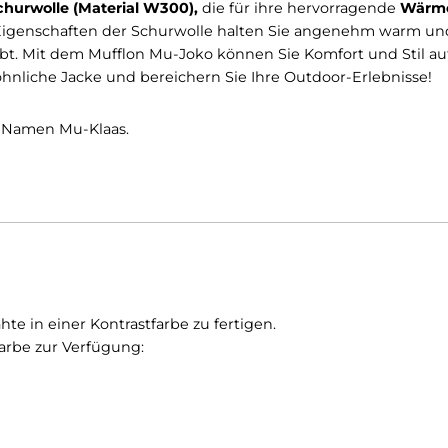
sreichend Stauraum
für Ihre
persönlichen Gegenständ
 bietet. Die Jacke ist mit einem hochwertigen Stehkrag
 Saum ermöglicht
eine
individuelle Anpassung
der
Pa
ter Schurwolle (Material W300),
die für ihre hervorr
rlichen Eigenschaften der Schurwolle halten Sie ange
n bleibt. Mit dem Mufflon Mu-Joko können Sie Komfor
ßergewöhnliche Jacke und bereichern Sie Ihre Outdoor-E
ter dem Namen Mu-Klaas.