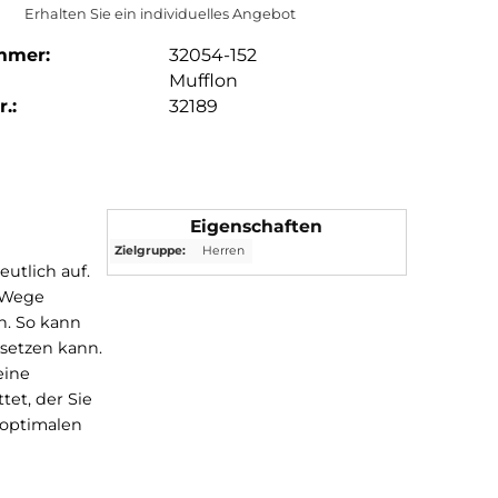
Erhalten Sie ein individuelles Angebot
mmer:
32054-152
Mufflon
.:
32189
Eigenschaften
Zielgruppe:
Herren
sche Bild deutlich auf.
jacke. Der 2-Wege
uliert werden. So kann
ch angenehm setzen kann.