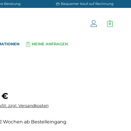
 und persönliche Beratung
Bequemer Kauf a
OG
INFORMATIONEN
MEINE ANFRAGEN
▾
▾
is:
 €
wSt. zzgl. Versandkosten
: 2 Wochen ab Bestelleingang