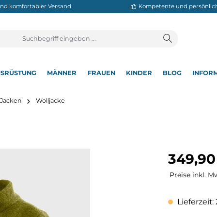
neller und komfortabler Versand
Kompetente
T
AUSRÜSTUNG
MÄNNER
FRAUEN
KINDER
BL
▾
▾
▾
▾
▾
utdoor Jacken
Wolljacke
Regulärer Pre
349,90
Preise inkl. M
Lieferzeit