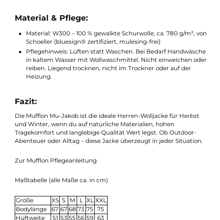
Robuste Jacke aus W300-Walkwolle (100 % Schurwolle)
Zwei Reißverschlusstaschen außen & zwei Innentaschen
Hoher Stehkragen für optimalen Wetterschutz
Kordelzug am Saum zur individuellen Weitenregulierung
2-Wege-YKK-Reißverschluss für maximale Bewegungsfreih
Geruchsneutral, atmungsaktiv und temperaturausgleiche
Hergestellt in Deutschland, fair und nachhaltig
Jetzt auch in der neuen Farbe Schilf (ab 2025)
Material & Pflege:
Material: W300 – 100 % gewalkte Schurwolle, ca. 780 g/m², 
Schoeller (bluesign® zertifiziert, mulesing-frei)
Pflegehinweis: Lüften statt Waschen. Bei Bedarf Handwäs
in kaltem Wasser mit Wollwaschmittel. Nicht einweichen o
reiben. Liegend trocknen, nicht im Trockner oder auf der
Heizung.
Fazit: