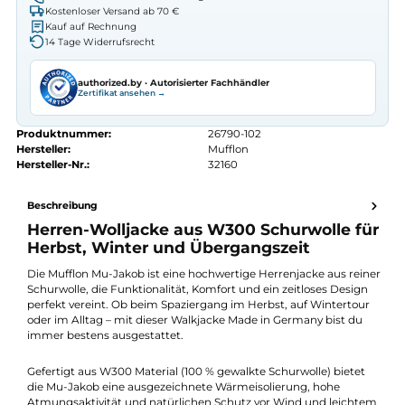
Erhalten Sie ein individuelles Angebot
Autorisierter
Mufflon
Fachhändler
Seit 2008 Fachgeschäft in Würzburg
Kostenlose telefonische Beratung
Kostenloser Versand ab 70 €
Kauf auf Rechnung
14 Tage Widerrufsrecht
authorized.by · Autorisierter Fachhändler
Zertifikat ansehen →
Produktnummer:
26790-102
Hersteller:
Mufflon
Hersteller-Nr.:
32160
Beschreibung
Herren-Wolljacke aus W300 Schurwolle f
Herbst, Winter und Übergangszeit
Die Mufflon Mu-Jakob ist eine hochwertige Herrenjacke aus rei