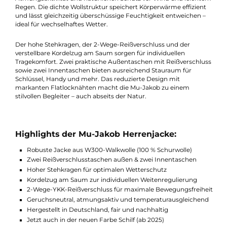
Schurwolle, die Funktionalität, Komfort und ein zeitloses Desig
perfekt vereint. Ob beim Spaziergang im Herbst, auf Wintertou
oder im Alltag – mit dieser Walkjacke Made in Germany bist du
immer bestens ausgestattet.
Gefertigt aus W300 Material (100 % gewalkte Schurwolle) biete
die Mu-Jakob eine ausgezeichnete Wärmeisolierung, hohe
Atmungsaktivität und natürlichen Schutz vor Wind und leich
Regen. Die dichte Wollstruktur speichert Körperwärme effizien
und lässt gleichzeitig überschüssige Feuchtigkeit entweichen 
ideal für wechselhaftes Wetter.
Der hohe Stehkragen, der 2-Wege-Reißverschluss und der
verstellbare Kordelzug am Saum sorgen für individuellen
Tragekomfort. Zwei praktische Außentaschen mit Reißverschl
sowie zwei Innentaschen bieten ausreichend Stauraum für
Schlüssel, Handy und mehr. Das reduzierte Design mit
markanten Flatlocknähten macht die Mu-Jakob zu einem
stilvollen Begleiter – auch abseits der Natur.
Highlights der Mu-Jakob Herrenjacke: