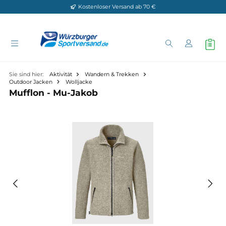
Kostenloser Versand ab 70 €
Zum Hauptinhalt springen
Sie sind hier:
Aktivität
Wandern & Trekken
Outdoor Jacken
Wolljacke
Mufflon - Mu-Jakob
Bildergalerie überspringen