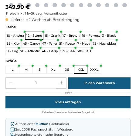
Regulärer Preis:
349,90 €
Preise inkl. MwSt. zzgl. Versandkosten
Lieferzeit: 2 Wochen ab Bestelleingang
auswählen
Farbe
10 - Anthra
12 - Stone
15 - Granit
17 - Brown
19 - Forrest
3 - Black
35 - Kiwi
45 - Candy
47 - Terra
51 - Rosso
7 - Navy
75 - Nachtblau
9 - Fog
70 - Atlantic
46 - Berry
S36- Sea
S81- Fels
auswählen
Größe
L
M
S
XL
XS
XXL
XXXL
Produkt Anzahl: Gib den gewünschten Wert ein oder benutze die Schaltflächen um die Anz
In den Warenkorb
oder
Preis anfragen