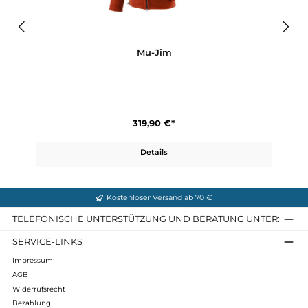
Produktgalerie überspringen
Ähnliche Artikel
Mu-Jim