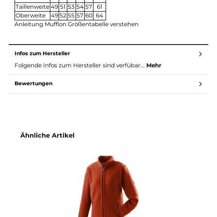
Die Mufflon Mu-Jakob ist die ideale Herren-Wolljacke für Herbs
und Winter, wenn du auf natürliche Materialien, hohen
Tragekomfort und langlebige Qualität Wert legst. Ob Outdoor-
Abenteuer oder Alltag – diese Jacke überzeugt in jeder Situatio
Zur Mufflon Pflegeanleitung
Maßtabelle (alle Maße ca. in cm)
Größe
XS
S
M
L
XL
XXL
Bodylänge
67
67
68
73
75
75
Hüftweite
51
53
55
56
59
63
Taillenweite
49
51
53
54
57
61
Oberweite
49
52
55
57
60
64
Anleitung Mufflon Größentabelle verstehen
Infos zum Hersteller
Folgende Infos zum Hersteller sind verfübar...
Mehr
Bewertungen