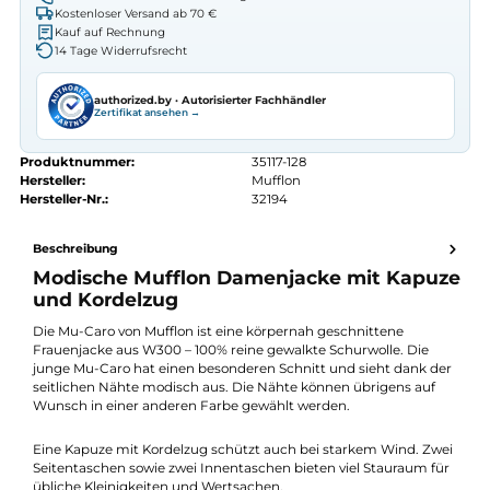
Erhalten Sie ein individuelles Angebot
Autorisierter
Mufflon
Fachhändler
Seit 2008 Fachgeschäft in Würzburg
Kostenlose telefonische Beratung
Kostenloser Versand ab 70 €
Kauf auf Rechnung
14 Tage Widerrufsrecht
authorized.by · Autorisierter Fachhändler
Zertifikat ansehen →
Produktnummer:
35117-128
Hersteller:
Mufflon
Hersteller-Nr.:
32194
Beschreibung
Modische Mufflon Damenjacke mit Kapu
und Kordelzug
Die Mu-Caro von Mufflon ist eine körpernah geschnittene