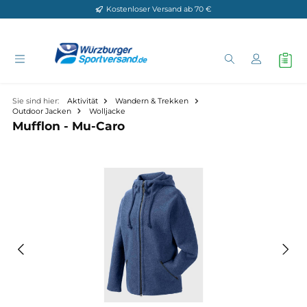
Kostenloser Versand ab 70 €
Zum Hauptinhalt springen
Sie sind hier:
Aktivität
Wandern & Trekken
Outdoor Jacken
Wolljacke
Mufflon - Mu-Caro
Bildergalerie überspringen