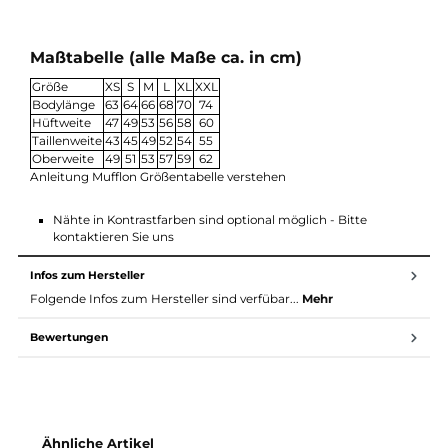
oder schreiben Sie eine Notiz über die Farbe in das Notizfeld,
bevor Sie uns Ihre Anfrage stellen.
Material Mufflon Mu-Caro:
Hauptmaterial: W300 - Superwarm und robust
100% Schurwolle - gewalkt veredelt
Ohne Beigabe von Chemikalien
MADE IN GERMANY (Schleswig Holstein)
Zur Mufflon Pflegeanleitung
Maßtabelle (alle Maße ca. in cm)
Größe
XS
S
M
L
XL
XXL
Bodylänge
63
64
66
68
70
74
Hüftweite
47
49
53
56
58
60
Taillenweite
43
45
49
52
54
55
Oberweite
49
51
53
57
59
62
Anleitung Mufflon Größentabelle verstehen