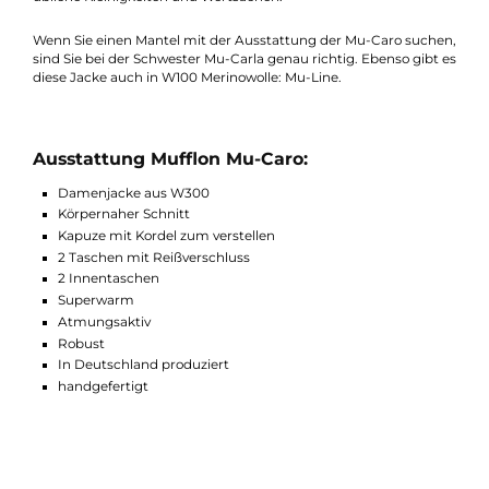
Frauenjacke aus W300 – 100% reine gewalkte Schurwolle. Die
junge Mu-Caro hat einen besonderen Schnitt und sieht dank d
seitlichen Nähte modisch aus. Die Nähte können übrigens auf
Wunsch in einer anderen Farbe gewählt werden.
Eine Kapuze mit Kordelzug schützt auch bei starkem Wind. Zw
Seitentaschen sowie zwei Innentaschen bieten viel Stauraum f
übliche Kleinigkeiten und Wertsachen.
Wenn Sie einen Mantel mit der Ausstattung der Mu-Caro such
sind Sie bei der Schwester Mu-Carla genau richtig. Ebenso gibt
diese Jacke auch in W100 Merinowolle: Mu-Line.
Ausstattung Mufflon Mu-Caro:
Damenjacke aus W300
Körpernaher Schnitt
Kapuze mit Kordel zum verstellen
2 Taschen mit Reißverschluss
2 Innentaschen