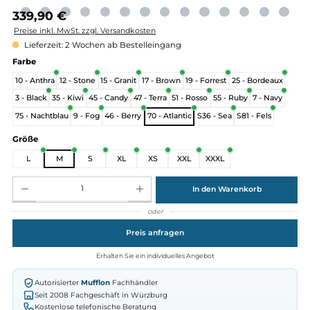
Regulärer Preis:
339,90 €
Preise inkl. MwSt. zzgl. Versandkosten
Lieferzeit: 2 Wochen ab Bestelleingang
auswählen
Farbe
10 - Anthra
12 - Stone
15 - Granit
17 - Brown
19 - Forrest
25 - Bordeau
3 - Black
35 - Kiwi
45 - Candy
47 - Terra
51 - Rosso
55 - Ruby
7 - Nav
75 - Nachtblau
9 - Fog
46 - Berry
70 - Atlantic
S36 - Sea
S81 - Fels
auswählen
Größe
L
M
S
XL
XS
XXL
XXXL
Produkt Anzahl: Gib den gewünschten Wert ein oder benutze die Schaltflächen um die Anz
In den Warenkorb
oder
Preis anfragen