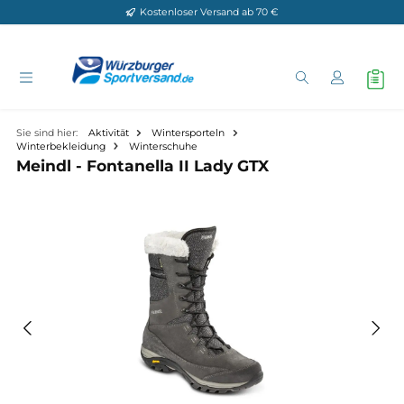
Kostenloser Versand ab 70 €
Zum Hauptinhalt springen
Sie sind hier:
Aktivität
Wintersporteln
Winterbekleidung
Winterschuhe
Meindl - Fontanella II Lady GTX
Bildergalerie überspringen