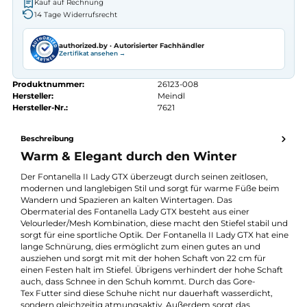
Autorisierter
Meindl
Fachhändler
Seit 2008 Fachgeschäft in Würzburg
Kostenlose telefonische Beratung
Kostenloser Versand ab 70 €
Kauf auf Rechnung
14 Tage Widerrufsrecht
authorized.by · Autorisierter Fachhändler
Zertifikat ansehen →
Produktnummer:
26123-008
Hersteller:
Meindl
Hersteller-Nr.:
7621
Beschreibung
Warm & Elegant durch den Winter
Der Fontanella II Lady GTX überzeugt durch seinen zeitlosen,
modernen und langlebigen Stil und sorgt für warme Füße bei
Wandern und Spazieren an kalten Wintertagen. Das
Obermaterial des Fontanella Lady GTX besteht aus einer