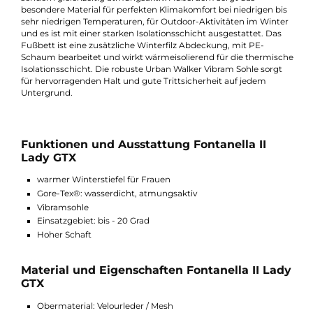
Velourleder/Mesh Kombination, diese macht den Stiefel stabil 
sorgt für eine sportliche Optik. Der Fontanella II Lady GTX hat 
lange Schnürung, dies ermöglicht zum einen gutes an und
ausziehen und sorgt mit mit der hohen Schaft von 22 cm für
einen Festen halt im Stiefel. Übrigens verhindert der hohe Scha
auch, dass Schnee in den Schuh kommt. Durch das Gore-
Tex Futter sind diese Schuhe nicht nur dauerhaft wasserdicht,
sondern gleichzeitig atmungsaktiv. Außerdem sorgt das
besondere Material für perfekten Klimakomfort bei niedrigen b
sehr niedrigen Temperaturen, für Outdoor-Aktivitäten im Wint
und es ist mit einer starken Isolationsschicht ausgestattet. Das
Fußbett ist eine zusätzliche Winterfilz Abdeckung, mit PE-
Schaum bearbeitet und wirkt wärmeisolierend für die thermis
Isolationsschicht. Die robuste Urban Walker Vibram Sohle sorg
für hervorragenden Halt und gute Trittsicherheit auf jedem
Untergrund.
Funktionen und Ausstattung Fontanella II
Lady GTX
warmer Winterstiefel für Frauen