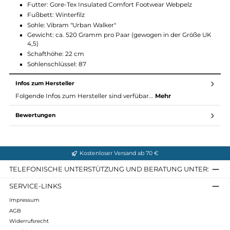
Gore-Tex®: wasserdicht, atmungsaktiv
Vibramsohle
Einsatzgebiet: bis - 20 Grad
Hoher Schaft
Material und Eigenschaften Fontanella II La
GTX
Obermaterial: Velourleder / Mesh
Futter: Gore-Tex Insulated Comfort Footwear Webpelz
Fußbett: Winterfilz
Sohle: Vibram "Urban Walker"
Gewicht: ca. 520 Gramm pro Paar (gewogen in der Größe 
4,5)
Schafthöhe: 22 cm
Sohlenschlüssel: 87
Infos zum Hersteller
Folgende Infos zum Hersteller sind verfübar...
Mehr