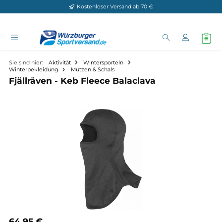
Kostenloser Versand ab 70 €
Zum Hauptinhalt springen
Sie sind hier:
Aktivität
Wintersporteln
Winterbekleidung
Mützen & Schals
Fjällräven - Keb Fleece Balaclava
Bildergalerie überspringen