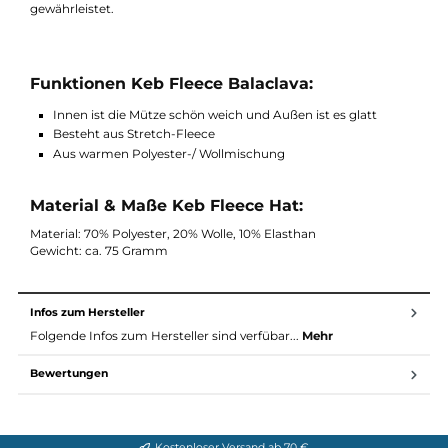
Beschreibung
Die Mütze Keb Fleece Balaclava aus wärmender Polyester-Woll
Mischung und Stretch-Fleece trocknet schnell bei nassen
Spaziergängen und wärmt in kalten Tagen. Durch die hohe F
des Keb Fleece Balaclava wird eine optimale Passform
gewährleistet.
Funktionen Keb Fleece Balaclava:
Innen ist die Mütze schön weich und Außen ist es glatt
Besteht aus Stretch-Fleece
Aus warmen Polyester-/ Wollmischung
Material & Maße Keb Fleece Hat:
Material: 70% Polyester, 20% Wolle, 10% Elasthan
Gewicht: ca. 75 Gramm
Infos zum Hersteller