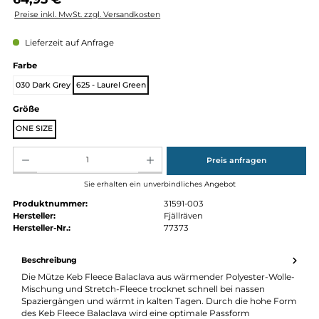
Regulärer Preis:
64,95 €
Preise inkl. MwSt. zzgl. Versandkosten
Lieferzeit auf Anfrage
auswählen
Farbe
030 Dark Grey
625 - Laurel Green
auswählen
Größe
ONE SIZE
Produkt Anzahl: Gib den gewünschten Wert ein oder benutze die Schaltflächen um die Anz
Preis anfragen
Sie erhalten ein unverbindliches Angebot
Produktnummer:
31591-003
Hersteller:
Fjällräven
Hersteller-Nr.:
77373