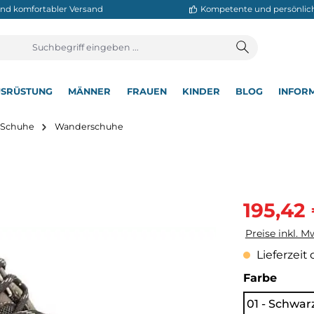
neller und komfortabler Versand
Kompetente
T
AUSRÜSTUNG
MÄNNER
FRAUEN
KINDER
BL
▾
▾
▾
▾
▾
utdoor Schuhe
Wanderschuhe
Verkaufsprei
195,42
Preise inkl. M
Lieferzeit 
auswä
Farbe
01 - Schwar