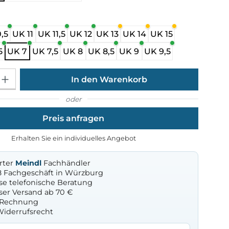
ählen
,5
UK 11
UK 11,5
UK 12
UK 13
UK 14
UK 15
5
UK 7
UK 7,5
UK 8
UK 8,5
UK 9
UK 9,5
Gib den gewünschten Wert ein oder benutze die Schaltflächen um die Anza
In den Warenkorb
oder
Preis anfragen
Erhalten Sie ein individuelles Angebot
erter
Meindl
Fachhändler
8 Fachgeschäft in Würzburg
se telefonische Beratung
ser Versand ab 70 €
f Rechnung
Widerrufsrecht