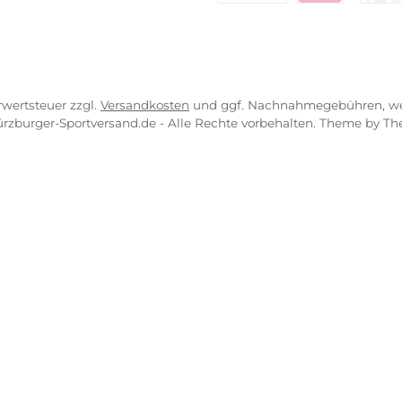
ressum
B
PayPal
Kredit- 
rrufsrecht
ahlung
Bancontact
BLIK
erung & Kosten
pkonzept
iDEAL
Multiban
O
r uns
atung
Benutzerdefinierte
Nac
engeschäft
Klarna Financing
Klar
zl. Mehrwertsteuer zzgl.
Versandkosten
und ggf. Nachnahmeg
026 Würzburger-Sportversand.de - Alle Rechte vorbehalten