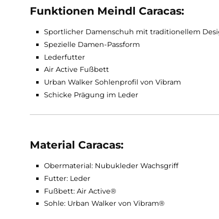
befestigten Wege einen stabilen und sicheren 
Nubukleder. Im inneren ist ein Lederfutter, 
sorgt. Der
Meindl Caracas
eignet sich auch fü
Funktionen Meindl Caracas:
Sportlicher Damenschuh mit traditionelle
Spezielle Damen-Passform
Lederfutter
Air Active Fußbett
Urban Walker Sohlenprofil von Vibram
Schicke Prägung im Leder