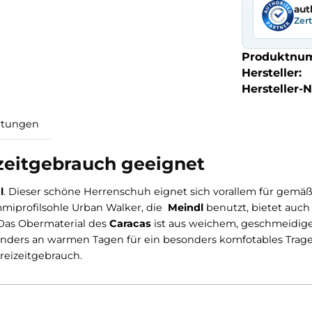
aut
Zer
Produktnu
Hersteller:
Hersteller-Nr
Bewertungen
Freizeitgebrauch geeignet
Meindl
. Dieser schöne Herrenschuh eignet sich vorall
ram Gummiprofilsohle Urban Walker, die
Meindl
benutzt,