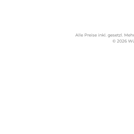
Imp
AG
0931 - 30 44 57 20
Wide
Mo 10:00 - 18:00 Uhr
Bez
Di-Fr 10:00 - 16:00 Uhr
Lief
Sa 09:00 - 13:00 Uhr
Sho
Email: info@wuerzburger-sportversand.de
Übe
Ber
Lad
Alle Preise inkl. geset
© 2