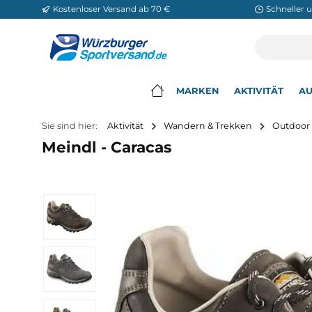
Kostenloser Versand ab 70 €
Sch
m Hauptinhalt springen
Zur Suche springen
Zur Hauptnavigation springen
MARKEN
AKTIVITÄ
▾
Sie sind hier:
Aktivität
Wandern & Trekken
O
Meindl - Caracas
Bildergalerie überspringen