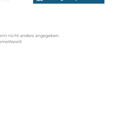
Kranenkai 12
oder Debitkarte
SEPA Lastschrift
97070 Würzburg
Öffnungszeiten:
eps
Montag: 10:00 - 18:00 Uhr
Di. - Fr.: 10:00 - 16:00 Uhr
Samstag: 09:00 - 13:00 Uhr
co
XXO
Benutzerdefiniertes Bild 3
4.8 / 5.0
216 Google Rezensionen
s Bild 1
hnahme
Auf Google Maps anse
na Pay Later
Vorkasse
ebühren, wenn nicht anders angegeben.
. Theme by
ThemeWare®