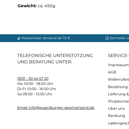
Material Caracas:
Obermaterial: Nubukleder Wachsgriff
Futter: Leder
Fußbett: Air Active®
Sohle: Urban Walker von Vibram®
Gewicht:
ca. 450g
Kostenloser Versand ab 70 €
Sch
TELEFONISCHE UNTERSTÜTZUNG
SER
UND BERATUNG UNTER: