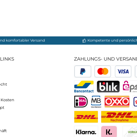
neller und komfortabler Versand
Kompetente
VICE-LINKS
ZAHLUNGS- U