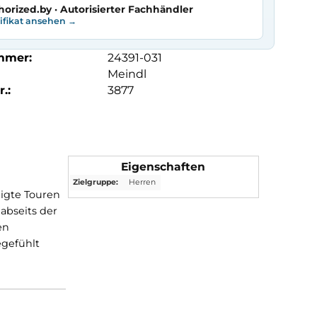
horized.by · Autorisierter Fachhändler
tifikat ansehen →
mmer:
24391-031
Meindl
.:
3877
Eigenschaften
Zielgruppe:
Herren
em für gemäßigte Touren
 bietet auch abseits der