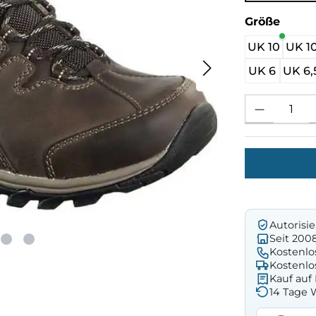
ausw
Größe
UK 10
UK 10
UK 6
UK 6,
Produkt Anzahl: 
Autorisi
Seit 200
Kostenlo
Kostenlo
Kauf au
14 Tage 