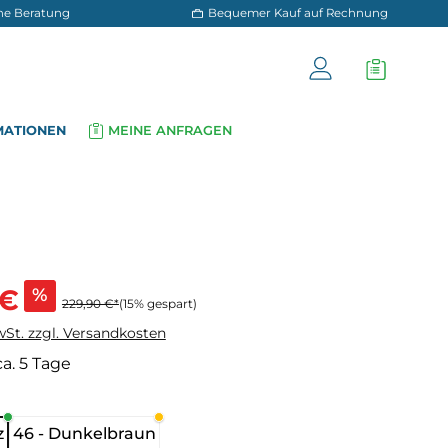
 und persönliche Beratung
Bequemer Kauf a
OG
INFORMATIONEN
MEINE ANFRAGEN
▾
▾
s:
 €
%
229,90 €*
(15% gespart)
wSt. zzgl. Versandkosten
ca. 5 Tage
hlen
z
46 - Dunkelbraun