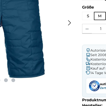
ausw
Größe
S
M
Produkt Anzahl: 
Autorisi
Seit 200
Kostenlo
Kostenlo
Kauf au
14 Tage 
aut
Zer
Produktnu
Hersteller: