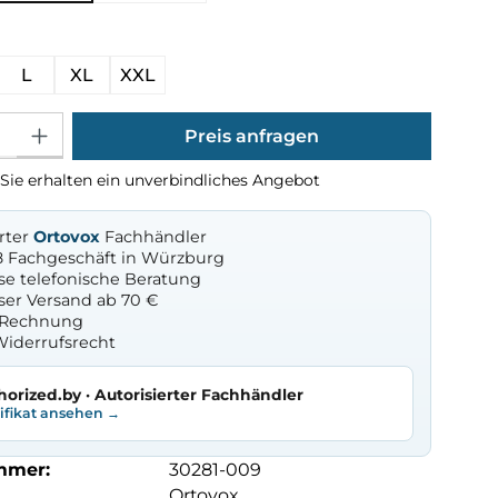
ählen
L
XL
XXL
Gib den gewünschten Wert ein oder benutze die Schaltflächen um die Anza
Preis anfragen
Sie erhalten ein unverbindliches Angebot
erter
Ortovox
Fachhändler
8 Fachgeschäft in Würzburg
se telefonische Beratung
ser Versand ab 70 €
f Rechnung
Widerrufsrecht
horized.by · Autorisierter Fachhändler
tifikat ansehen →
mmer:
30281-009
Ortovox