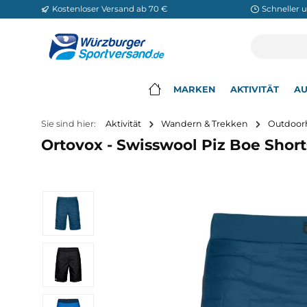
Kostenloser Versand ab 70 €
Sch
m Hauptinhalt springen
Zur Suche springen
Zur Hauptnavigation springen
MARKEN
AKTIVITÄ
▾
Sie sind hier:
Aktivität
Wandern & Trekken
O
Ortovox - Swisswool Piz Boe S
Bildergalerie überspringen