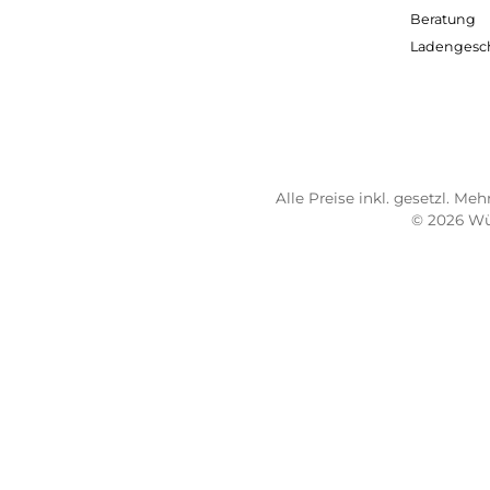
TELEFONISCHE UNTERSTÜTZUNG
SER
UND BERATUNG UNTER:
Imp
AG
0931 - 30 44 57 20
Wide
Mo 10:00 - 18:00 Uhr
Bez
Di-Fr 10:00 - 16:00 Uhr
Lief
Sa 09:00 - 13:00 Uhr
Sho
Email: info@wuerzburger-sportversand.de
Übe
Ber
Lad