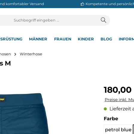
neller und komfortabler Versand
Kompetente
T
AUSRÜSTUNG
MÄNNER
FRAUEN
KINDER
BL
▾
▾
▾
▾
▾
utdoorhosen
Winterhose
horts M
Regulärer Pre
180,00
Preise inkl. M
Lieferzeit 
auswä
Farbe
petrol blue