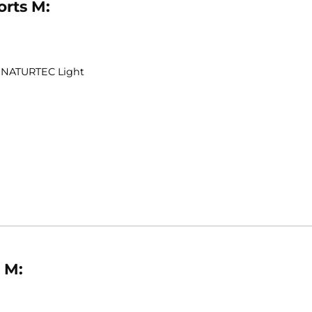
einfache Shorts, denn sie macht Sie zum Hingucker, ega
 Shorts M:
 MERINO NATURTEC Light