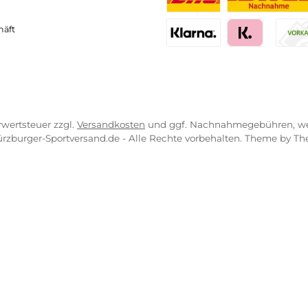
VICE-LINKS
ZAHLUNGS- U
ressum
B
PayPal
Kredit- 
rrufsrecht
ahlung
Bancontact
BLIK
erung & Kosten
pkonzept
iDEAL
Multiban
O
r uns
atung
Benutzerdefinierte
Nac
engeschäft
Klarna Financing
Klar