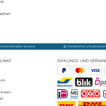
orts M:
lylactid
 7% Elasthan
neller und komfortabler Versand
Kompetente