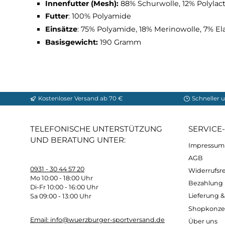
Athletic Fit
Material Swisswool Piz Boe Sh
Außenmaterial:
100% Polyamide
Innenfutter (Mesh):
88% Schurwolle, 12% Po
Futter
: 100% Polyamide
Einsätze
: 75% Polyamide, 18% Merinowolle,
Basisgewicht:
190 Gramm
Kostenloser Versand ab 70 €
Sch