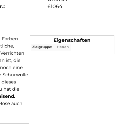
.:
61064
drei peppigen Farben
Eigenschaften
en noch seitliche,
Zielgruppe:
Herren
iheit beim Verrichten
erung
versehen ist, die
ht zusätzlich noch eine
führen. Um die Schurwolle
. Packt man dieses
imieren
. Dazu hat die
 wasserabweisend.