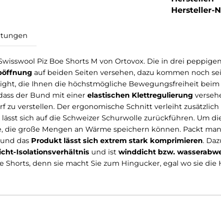
Hersteller-Nr
Bewertungen
 neue Swisswool Piz Boe Shorts M von Ortovox. Die in 
en Zippöffnung
auf beiden Seiten versehen, dazu komm
EC Light, die Ihnen die höchstmögliche Bewegungsfre
hnen, dass der Bund mit einer
elastischen Klettreguli
h Bedarf zu verstellen. Der ergonomische Schnitt verlei
 Shorts lässt sich auf die Schweizer Schurwolle zurück
chlüsse, die große Mengen an Wärme speichern können
e Luft und das
Produkt lässt sich extrem stark kompr
s Gewicht-Isolationsverhältnis
und ist
winddicht bzw.