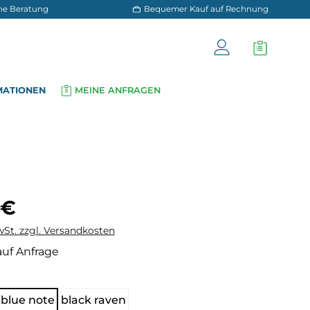
 und persönliche Beratung
Bequemer Kauf a
OG
INFORMATIONEN
MEINE ANFRAGEN
▾
▾
is:
 €
wSt. zzgl. Versandkosten
auf Anfrage
hlen
blue note
black raven