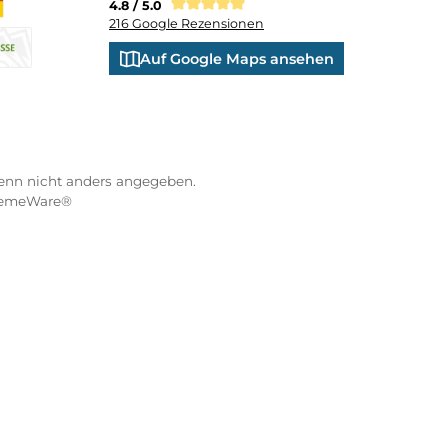
ND VERSANDARTEN
WÜRZBURGER-SPORTVE
STORE
Kranenkai 12
oder Debitkarte
SEPA Lastschrift
97070 Würzburg
Öffnungszeiten:
eps
Montag: 10:00 - 18:00 Uhr
Di. - Fr.: 10:00 - 16:00 Uhr
Samstag: 09:00 - 13:00 Uhr
co
XXO
Benutzerdefiniertes Bild 3
4.8 / 5.0
216 Google Rezensionen
s Bild 1
hnahme
Auf Google Maps anse
na Pay Later
Vorkasse