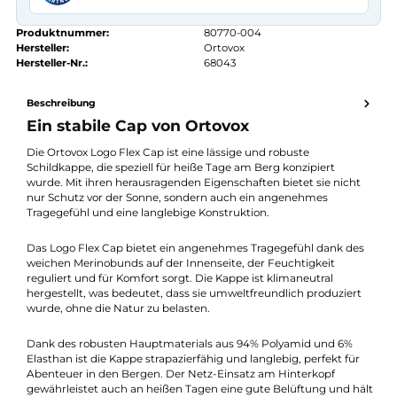
Kauf auf Rechnung
14 Tage Widerrufsrecht
authorized.by · Autorisierter Fachhändler
Zertifikat ansehen →
Produktnummer:
80770-004
Hersteller:
Ortovox
Hersteller-Nr.:
68043
Beschreibung
Ein stabile Cap von Ortovox
Die Ortovox Logo Flex Cap ist eine lässige und robuste
Schildkappe, die speziell für heiße Tage am Berg konzipiert
wurde. Mit ihren herausragenden Eigenschaften bietet sie nich
nur Schutz vor der Sonne, sondern auch ein angenehmes
Tragegefühl und eine langlebige Konstruktion.
Das Logo Flex Cap bietet ein angenehmes Tragegefühl dank d
weichen Merinobunds auf der Innenseite, der Feuchtigkeit
reguliert und für Komfort sorgt. Die Kappe ist klimaneutral