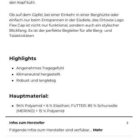
hergestellt, was bedeutet, dass sie umweltfreundlich produzier
wurde, ohne die Natur zu belasten.
Dank des robusten Hauptmaterials aus 94% Polyamid und 6%
Elasthan ist die Kappe strapazierfähig und langlebig, perfekt fü
Abenteuer in den Bergen. Der Netz-Einsatz am Hinterkopf
gewährleistet auch an heißen Tagen eine gute Belüftung und h
den Kopf kühl.
Ob auf dem Gipfel, bei einer Einkehr in einer Berghütte oder
einfach nur beim Entspannen in der Eisdiele, das Ortovox Logo
Flex Cap ist nicht nur funktional, sondern auch ein stylischer
Blickfang. Es ist der perfekte Begleiter für alle Berg- und
Talaktivitäten.
Highlights
Angenehmes Tragegefühl
Klimaneutral hergestellt
Robust und langlebig