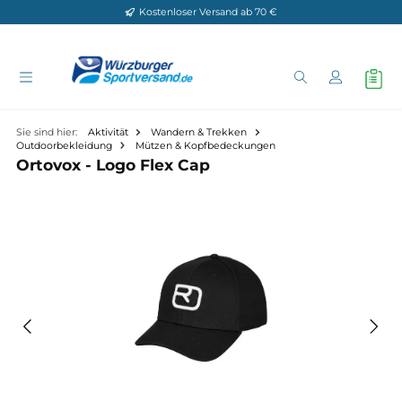
Kostenloser Versand ab 70 €
Zum Hauptinhalt springen
Sie sind hier:
Aktivität
Wandern & Trekken
Outdoorbekleidung
Mützen & Kopfbedeckungen
Ortovox - Logo Flex Cap
Bildergalerie überspringen