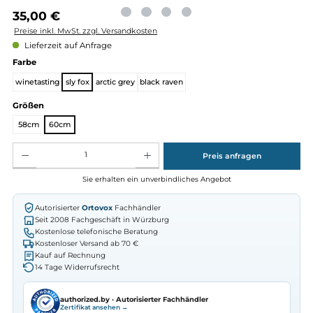
Regulärer Preis:
35,00 €
Preise inkl. MwSt. zzgl. Versandkosten
Lieferzeit auf Anfrage
auswählen
Farbe
winetasting
sly fox
arctic grey
black raven
auswählen
Größen
58cm
60cm
Produkt Anzahl: Gib den gewünschten Wert ein oder benutze die Schaltflächen um die Anz
Preis anfragen
Sie erhalten ein unverbindliches Angebot
Autorisierter
Ortovox
Fachhändler
Seit 2008 Fachgeschäft in Würzburg
Kostenlose telefonische Beratung
Kostenloser Versand ab 70 €