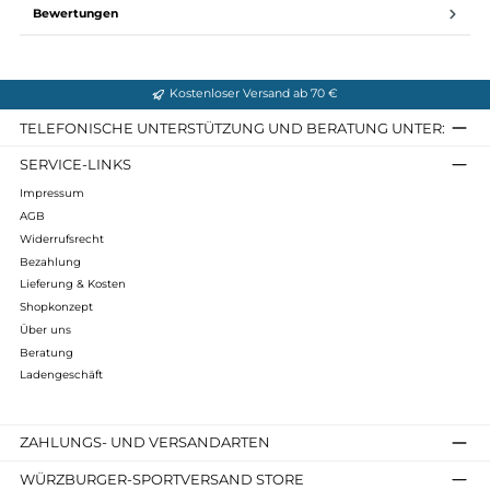
Hauptmaterial:
94% Polyamid + 6 % Elasthan; FUTTER: 85 % Schurwolle
(MERINO) + 15 % Polyamid
Infos zum Hersteller
Folgende Infos zum Hersteller sind verfübar...
Mehr
Bewertungen
Kostenloser Versand ab 70 €
TELEFONISCHE UNTERSTÜTZUNG UND BERATUNG UNTER
SERVICE-LINKS
Impressum
AGB
Widerrufsrecht