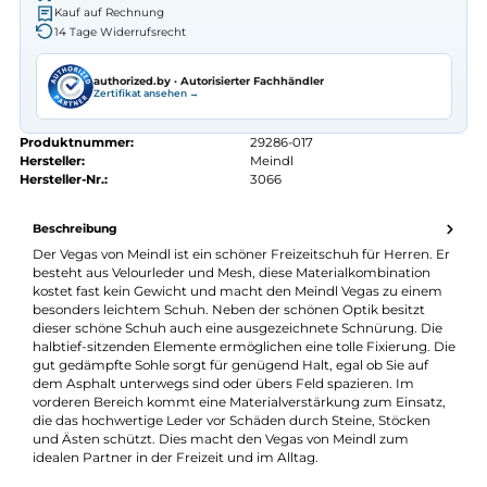
Autorisierter
Meindl
Fachhändler
Seit 2008 Fachgeschäft in Würzburg
Kostenlose telefonische Beratung
Kostenloser Versand ab 70 €
Kauf auf Rechnung
14 Tage Widerrufsrecht
authorized.by · Autorisierter Fachhändler
Zertifikat ansehen →
Produktnummer:
29286-017
Hersteller:
Meindl
Hersteller-Nr.:
3066
Beschreibung
Der Vegas von Meindl ist ein schöner Freizeitschuh für Herren. 
besteht aus Velourleder und Mesh, diese Materialkombination
kostet fast kein Gewicht und macht den Meindl Vegas zu eine
besonders leichtem Schuh. Neben der schönen Optik besitzt
dieser schöne Schuh auch eine ausgezeichnete Schnürung. Di