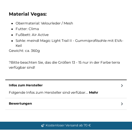
halbtief-sitzenden Elemente ermöglichen eine tolle Fixierung. 
gut gedämpfte Sohle sorgt für genügend Halt, egal ob Sie auf
dem Asphalt unterwegs sind oder übers Feld spazieren. Im
vorderen Bereich kommt eine Materialverstärkung zum Einsat
die das hochwertige Leder vor Schäden durch Steine, Stöcken
und Ästen schützt. Dies macht den Vegas von Meindl zum
idealen Partner in der Freizeit und im Alltag.
Material Vegas:
Obermaterial: Velourleder / Mesh
Futter: Clima
Fußbett: Air Active
Sohle: meindl Magic Light Trail II - Gummiprofilsohle mit E
Keil
Gewicht: ca. 360g
?Bitte beachten Sie, das die Größen 13 - 15 nur in der Farbe terr
verfügbar sind!