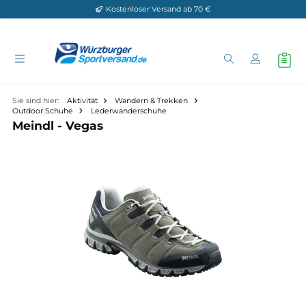
Kostenloser Versand ab 70 €
Zum Hauptinhalt springen
Sie sind hier:
Aktivität
Wandern & Trekken
Outdoor Schuhe
Lederwanderschuhe
Meindl - Vegas
Bildergalerie überspringen