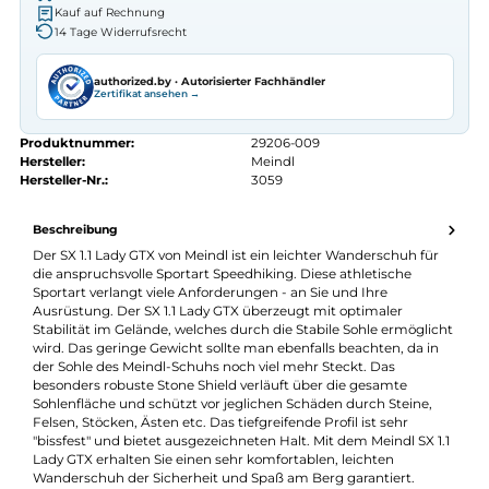
Autorisierter
Meindl
Fachhändler
Seit 2008 Fachgeschäft in Würzburg
Kostenlose telefonische Beratung
Kostenloser Versand ab 70 €
Kauf auf Rechnung
14 Tage Widerrufsrecht
authorized.by · Autorisierter Fachhändler
Zertifikat ansehen →
Produktnummer:
29206-009
Hersteller:
Meindl
Hersteller-Nr.:
3059
Beschreibung
Der SX 1.1 Lady GTX von Meindl ist ein leichter Wanderschuh für
die anspruchsvolle Sportart Speedhiking. Diese athletische
Sportart verlangt viele Anforderungen - an Sie und Ihre
Ausrüstung. Der SX 1.1 Lady GTX überzeugt mit optimaler
Stabilität im Gelände, welches durch die Stabile Sohle ermöglic