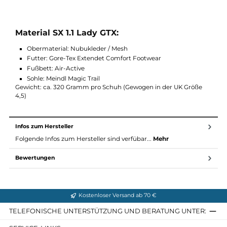
wird. Das geringe Gewicht sollte man ebenfalls beachten, da in
der Sohle des Meindl-Schuhs noch viel mehr Steckt. Das
besonders robuste Stone Shield verläuft über die gesamte
Sohlenfläche und schützt vor jeglichen Schäden durch Steine,
Felsen, Stöcken, Ästen etc. Das tiefgreifende Profil ist sehr
"bissfest" und bietet ausgezeichneten Halt. Mit dem Meindl SX 1
Lady GTX erhalten Sie einen sehr komfortablen, leichten
Wanderschuh der Sicherheit und Spaß am Berg garantiert.
Material SX 1.1 Lady GTX:
Obermaterial: Nubukleder / Mesh
Futter: Gore-Tex Extendet Comfort Footwear
Fußbett: Air-Active
Sohle: Meindl Magic Trail
Gewicht: ca. 320 Gramm pro Schuh (Gewogen in der UK Größe
4,5)
Infos zum Hersteller