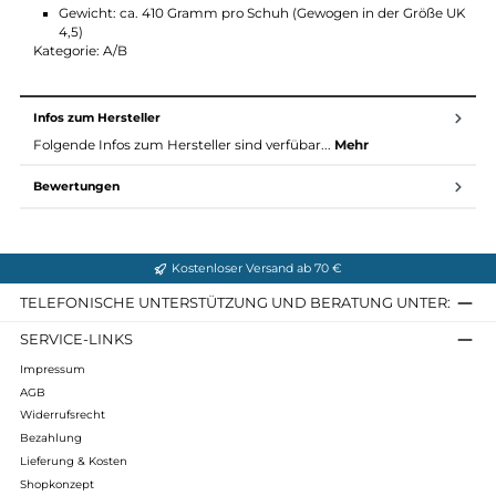
Carbon Stabilizer Speed Hiking
Material Kapstadt Lady GTX:
Obermaterial: Velourleder / Mesh
Futter: Gore-Tex Extended Comfort Footwear
Fußbett: Air-Active Sport
Sohle: Vibram Gummiprofilsohle mit Carbon Design Stabili
Speed Hiking
Gewicht: ca. 410 Gramm pro Schuh (Gewogen in der Größe
4,5)
Kategorie: A/B
Infos zum Hersteller
Folgende Infos zum Hersteller sind verfübar...
Mehr
Bewertungen