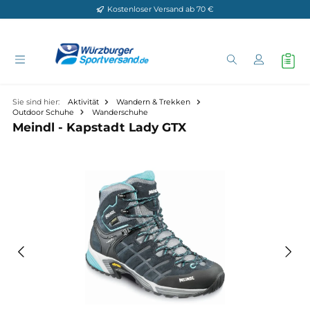
Kostenloser Versand ab 70 €
Zum Hauptinhalt springen
Sie sind hier:
Aktivität
Wandern & Trekken
Outdoor Schuhe
Wanderschuhe
Meindl - Kapstadt Lady GTX
Bildergalerie überspringen