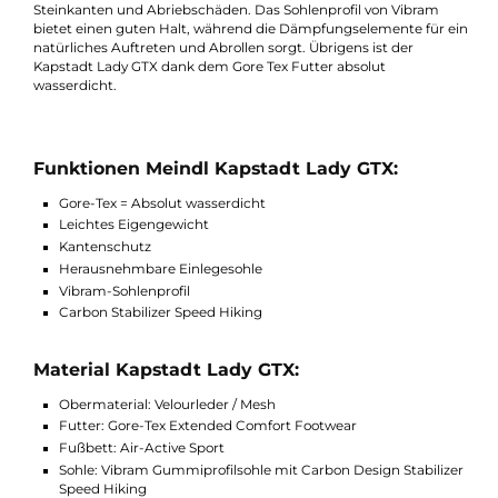
perfekt für Hüttentouren oder mehrtägigen Touren auf
befestigten Wegen.
Das Obermaterial besteht aus einer Kombination aus Velourle
und Mesh, womit er auf ein leichtes Eigengewicht von etwa 41
Gramm (Pro Schuh, UK 4,5) kommt. Er liegt kaum Spürbar am
Fuß und sorgt dennoch für ein sicheres Gefühl beim Laufen. D
Obermaterial ist zusätzlich mit einem Kantenschutz versehen,
womit die Lebensdauer verlängert wird. Es schützt vor scharfe
Steinkanten und Abriebschäden. Das Sohlenprofil von Vibram
bietet einen guten Halt, während die Dämpfungselemente für 
natürliches Auftreten und Abrollen sorgt. Übrigens ist der
Kapstadt Lady GTX dank dem Gore Tex Futter absolut
wasserdicht.
Funktionen Meindl Kapstadt Lady GTX:
Gore-Tex = Absolut wasserdicht
Leichtes Eigengewicht
Kantenschutz
Herausnehmbare Einlegesohle
Vibram-Sohlenprofil