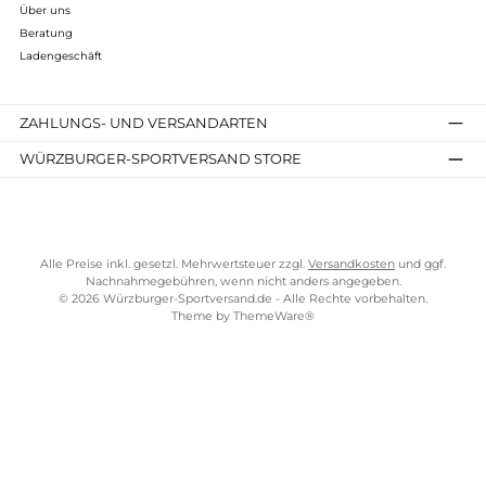
Kostenloser Versand ab 70 €
TELEFONISCHE UNTERSTÜTZUNG UND BERATUNG UNTER
SERVICE-LINKS
Impressum
AGB
Widerrufsrecht
Bezahlung
Lieferung & Kosten
Shopkonzept
Über uns
Beratung
Ladengeschäft
ZAHLUNGS- UND VERSANDARTEN
WÜRZBURGER-SPORTVERSAND STORE