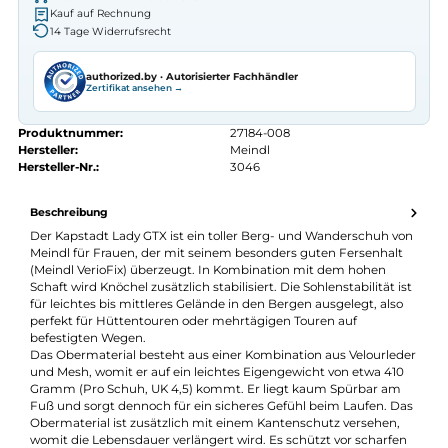
Autorisierter
Meindl
Fachhändler
Seit 2008 Fachgeschäft in Würzburg
Kostenlose telefonische Beratung
Kostenloser Versand ab 70 €
Kauf auf Rechnung
14 Tage Widerrufsrecht
authorized.by · Autorisierter Fachhändler
Zertifikat ansehen →
Produktnummer:
27184-008
Hersteller:
Meindl
Hersteller-Nr.:
3046
Beschreibung
Der Kapstadt Lady GTX ist ein toller Berg- und Wanderschuh v
Meindl für Frauen, der mit seinem besonders guten Fersenhalt
(Meindl VerioFix) überzeugt. In Kombination mit dem hohen
Schaft wird Knöchel zusätzlich stabilisiert. Die Sohlenstabilität i
für leichtes bis mittleres Gelände in den Bergen ausgelegt, also