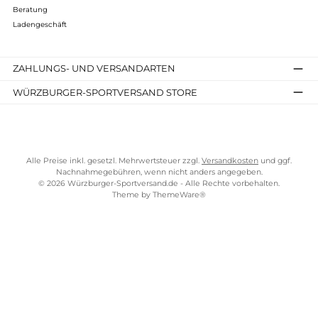
Impressum
AGB
Widerrufsrecht
Bezahlung
Lieferung & Kosten
Shopkonzept
Über uns
Beratung
Ladengeschäft
ZAHLUNGS- UND VERSANDARTEN
WÜRZBURGER-SPORTVERSAND STORE
Alle Preise inkl. gesetzl. Mehrwertsteuer zzgl.
Versandkosten
und gg
Nachnahmegebühren, wenn nicht anders angegeben.
© 2026 Würzburger-Sportversand.de - Alle Rechte vorbehalten.