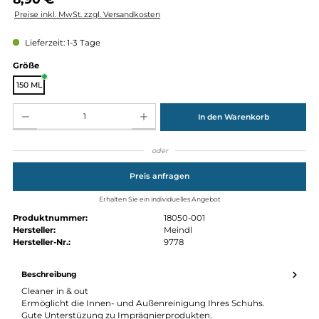
Regulärer Preis:
8,90 €
Preise inkl. MwSt. zzgl. Versandkosten
Lieferzeit: 1-3 Tage
auswählen
Größe
150 ML
Produkt Anzahl: Gib den gewünschten Wert ein oder benutze die Schaltflächen um die Anz
In den Warenkorb
oder
Preis anfragen
Erhalten Sie ein individuelles Angebot
Produktnummer:
18050-001
Hersteller:
Meindl
Hersteller-Nr.:
9778