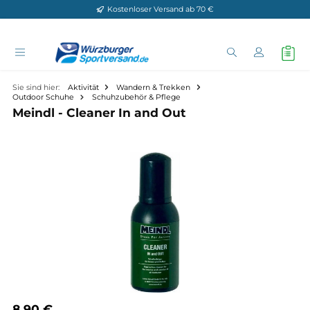
Kostenloser Versand ab 70 €
Zum Hauptinhalt springen
Sie sind hier:
Aktivität
Wandern & Trekken
Outdoor Schuhe
Schuhzubehör & Pflege
Meindl - Cleaner In and Out
Bildergalerie überspringen