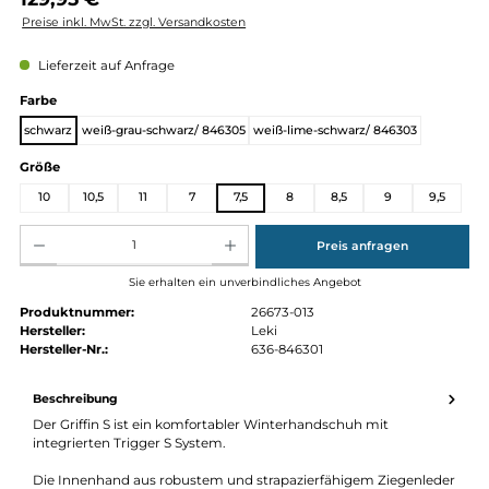
Regulärer Preis:
129,95 €
Preise inkl. MwSt. zzgl. Versandkosten
Lieferzeit auf Anfrage
auswählen
Farbe
schwarz
weiß-grau-schwarz/ 846305
weiß-lime-schwarz/ 846303
auswählen
Größe
10
10,5
11
7
7,5
8
8,5
9
9,
Produkt Anzahl: Gib den gewünschten Wert ein oder benutze die Schaltflächen um die Anz
Preis anfragen
Sie erhalten ein unverbindliches Angebot
Produktnummer:
26673-013
Hersteller:
Leki
Hersteller-Nr.:
636-846301