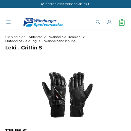
Kostenloser Versand ab 70 €
Zum Hauptinhalt springen
Sie sind hier:
Aktivität
Wandern & Trekken
Outdoorbekleidung
Wanderhandschuhe
Leki - Griffin S
Bildergalerie überspringen