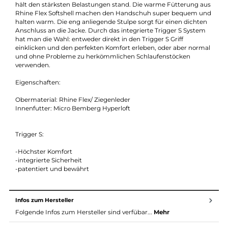
Beschreibung
Der Griffin S ist ein komfortabler Winterhandschuh mit
integrierten Trigger S System.
Die Innenhand aus robustem und strapazierfähigem Ziegenle
hält den stärksten Belastungen stand. Die warme Fütterung a
Rhine Flex Softshell machen den Handschuh super bequem u
halten warm. Die eng anliegende Stulpe sorgt für einen dichte
Anschluss an die Jacke. Durch das integrierte Trigger S Syste
hat man die Wahl: entweder direkt in den Trigger S Griff
einklicken und den perfekten Komfort erleben, oder aber norm
und ohne Probleme zu herkömmlichen Schlaufenstöcken
verwenden.
Eigenschaften:
Obermaterial: Rhine Flex/ Ziegenleder
Innenfutter: Micro Bemberg Hyperloft
Trigger S:
-Höchster Komfort