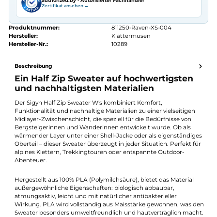
Kostenloser Versand ab 70 €
Kauf auf Rechnung
14 Tage Widerrufsrecht
authorized.by · Autorisierter Fachhändler
Zertifikat ansehen →
Produktnummer:
811250-Raven-XS-004
Hersteller:
Klättermusen
Hersteller-Nr.:
10289
Beschreibung
Ein Half Zip Sweater auf hochwertigsten
und nachhaltigsten Materialien
Der Sigyn Half Zip Sweater W's kombiniert Komfort,
Funktionalität und nachhaltige Materialien zu einer vielseitigen
Midlayer-Zwischenschicht, die speziell für die Bedürfnisse von
Bergsteigerinnen und Wanderinnen entwickelt wurde. Ob als
wärmender Layer unter einer Shell-Jacke oder als eigenständi
Oberteil – dieser Sweater überzeugt in jeder Situation. Perfekt f
alpines Klettern, Trekkingtouren oder entspannte Outdoor-