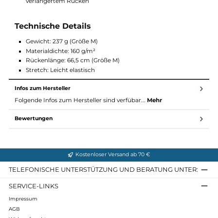
Vorteile auf einen Blick
Nachhaltig: Gefertigt aus Kirala® – 100% PLA (biologisch
abbaubar, antibakteriell, aus Maisstärke)
Vielseitig einsetzbar: Als isolierende Zwischenschicht oder
eigenständig tragbar
Durchdachtes Design: Seitlicher Reißverschluss mit
Kinnschutz, reflektierende Details, scheuerfreie Nähte
Bequem: Regular Fit mit regulärer Armlänge und
verlängertem Rücken
Technische Details
Gewicht: 237 g (Größe M)
Materialdichte: 160 g/m²
Rückenlänge: 66,5 cm (Größe M)
Stretch: Leicht elastisch
Infos zum Hersteller
Folgende Infos zum Hersteller sind verfübar...
Mehr