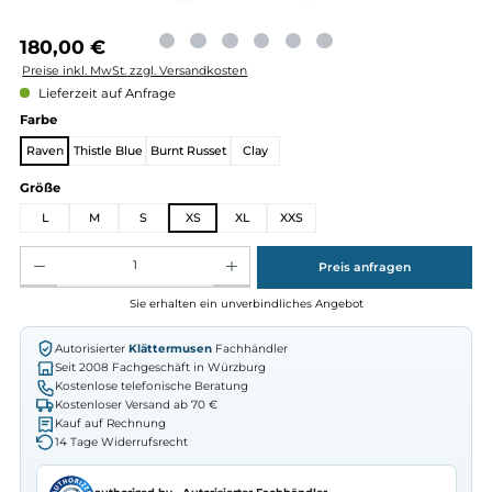
Regulärer Preis:
180,00 €
Preise inkl. MwSt. zzgl. Versandkosten
Lieferzeit auf Anfrage
auswählen
Farbe
Raven
Thistle Blue
Burnt Russet
Clay
auswählen
Größe
L
M
S
XS
XL
XXS
Produkt Anzahl: Gib den gewünschten Wert ein oder benutze die Schaltflächen um die Anz
Preis anfragen
Sie erhalten ein unverbindliches Angebot
Autorisierter
Klättermusen
Fachhändler
Seit 2008 Fachgeschäft in Würzburg
Kostenlose telefonische Beratung