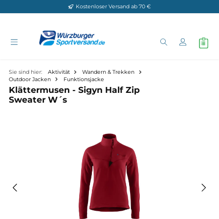
Kostenloser Versand ab 70 €
Zum Hauptinhalt springen
Sie sind hier:
Aktivität
Wandern & Trekken
Outdoor Jacken
Funktionsjacke
Klättermusen - Sigyn Half Zip
Sweater W´s
Bildergalerie überspringen