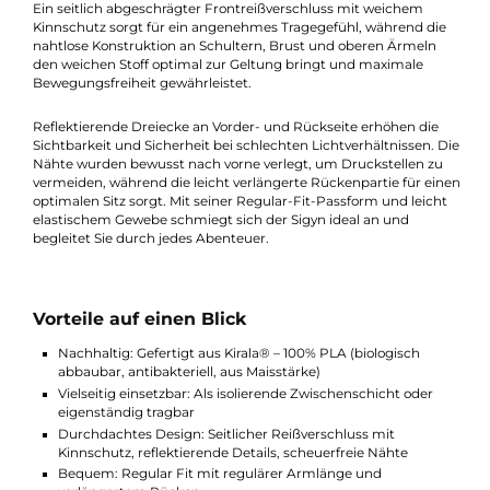
Abenteuer.
Hergestellt aus 100% PLA (Polymilchsäure), bietet das Material
außergewöhnliche Eigenschaften: biologisch abbaubar,
atmungsaktiv, leicht und mit natürlicher antibakterieller
Wirkung. PLA wird vollständig aus Maisstärke gewonnen, was 
Sweater besonders umweltfreundlich und hautverträglich mac
Ein seitlich abgeschrägter Frontreißverschluss mit weichem
Kinnschutz sorgt für ein angenehmes Tragegefühl, während di
nahtlose Konstruktion an Schultern, Brust und oberen Ärmeln
den weichen Stoff optimal zur Geltung bringt und maximale
Bewegungsfreiheit gewährleistet.
Reflektierende Dreiecke an Vorder- und Rückseite erhöhen die
Sichtbarkeit und Sicherheit bei schlechten Lichtverhältnissen. 
Nähte wurden bewusst nach vorne verlegt, um Druckstellen z
vermeiden, während die leicht verlängerte Rückenpartie für ei
optimalen Sitz sorgt. Mit seiner Regular-Fit-Passform und leich
elastischem Gewebe schmiegt sich der Sigyn ideal an und
begleitet Sie durch jedes Abenteuer.