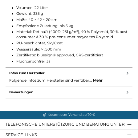
Gepolstertes Laptopfach (bis 14")
Versteckte Außentasche
Innentasche mit Reißverschluss für Wertsachen
Abnehmbarer Schulterriemen
Gepolsterter Handtragegriff
Reflektierendes Klättermusen-Dreieck
Frontseitige Schlaufen zur Befestigung von Zubehör
Technische Details
Volumen: 22 Liter
Gewicht: 335 g
Maße: 40 × 42 × 20 cm
Empfohlene Zuladung: bis 5 kg
Material: Retina® (400D, 251 g/m²), 40 % Polyamid, 30 % po
consumer & 30 % pre-consumer recyceltes Polyamid
PU-beschichtet, SkylCoat
Wassersäule: >1.500 mm
Zertifikate: bluesign® approved, GRS-zertifiziert
Fluorcarbonfrei: Ja