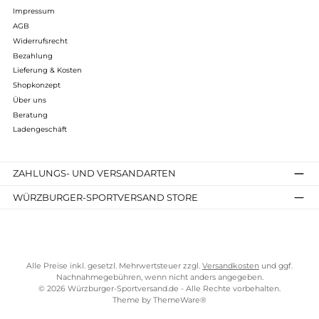
Infos zum Hersteller
Folgende Infos zum Hersteller sind verfübar...
Mehr
Bewertungen
Kostenloser Versand ab 70 €
TELEFONISCHE UNTERSTÜTZUNG UND BERATUNG UNTER
SERVICE-LINKS
Impressum
AGB
Widerrufsrecht
Bezahlung
Lieferung & Kosten
Shopkonzept
Über uns
Beratung