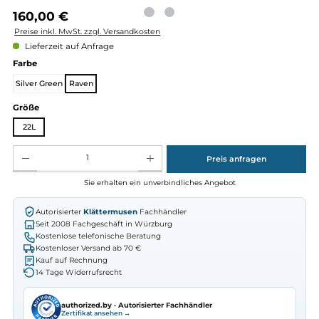
Regulärer Preis:
160,00 €
Preise inkl. MwSt. zzgl. Versandkosten
Lieferzeit auf Anfrage
auswählen
Farbe
Silver Green
Raven
auswählen
Größe
22L
Produkt Anzahl: Gib den gewünschten Wert ein oder benutze die Schaltflächen um die Anz
Preis anfragen
Sie erhalten ein unverbindliches Angebot
Autorisierter
Klättermusen
Fachhändler
Seit 2008 Fachgeschäft in Würzburg
Kostenlose telefonische Beratung
Kostenloser Versand ab 70 €