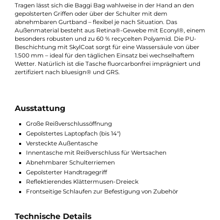
Reißverschlussöffnung erreichen. Innen sorgt ein Laptopfach f
Geräte bis 14 Zoll, eine Reißverschlusstasche für persönliche
Gegenstände sowie ein durchdachter Innenaufbau für Ordnu
und Übersicht. Eine versteckte Außentasche bietet schnellen
Zugriff auf Kleinteile, während reflektierende Elemente und
Schlaufen auf der Vorderseite sowohl Sichtbarkeit als auch
Befestigungsmöglichkeiten bieten.
Tragen lässt sich die Baggi Bag wahlweise in der Hand an den
gepolsterten Griffen oder über der Schulter mit dem
abnehmbaren Gurtband – flexibel je nach Situation. Das
Außenmaterial besteht aus Retina®-Gewebe mit Econyl®, ei
besonders robusten und zu 60 % recycelten Polyamid. Die PU-
Beschichtung mit SkylCoat sorgt für eine Wassersäule von übe
1.500 mm – ideal für den täglichen Einsatz bei wechselhaftem
Wetter. Natürlich ist die Tasche fluorcarbonfrei imprägniert un
zertifiziert nach bluesign® und GRS.
Ausstattung
Große Reißverschlussöffnung