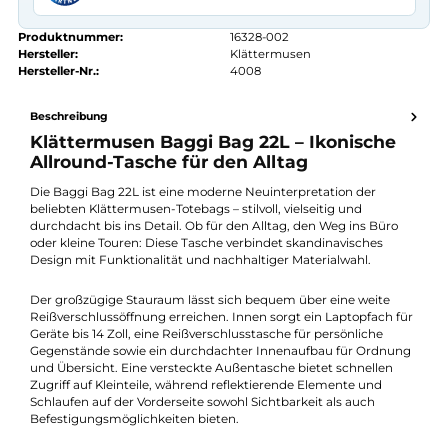
Kauf auf Rechnung
14 Tage Widerrufsrecht
authorized.by · Autorisierter Fachhändler
Zertifikat ansehen →
Produktnummer:
16328-002
Hersteller:
Klättermusen
Hersteller-Nr.:
4008
Beschreibung
Klättermusen Baggi Bag 22L – Ikonische
Allround-Tasche für den Alltag
Die Baggi Bag 22L ist eine moderne Neuinterpretation der
beliebten Klättermusen-Totebags – stilvoll, vielseitig und
durchdacht bis ins Detail. Ob für den Alltag, den Weg ins Büro
oder kleine Touren: Diese Tasche verbindet skandinavisches
Design mit Funktionalität und nachhaltiger Materialwahl.
Der großzügige Stauraum lässt sich bequem über eine weite