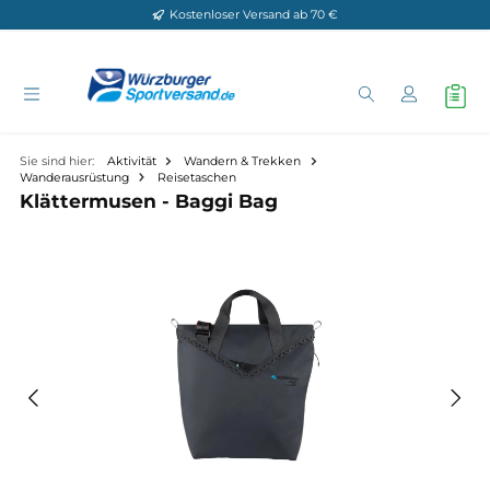
Kostenloser Versand ab 70 €
Zum Hauptinhalt springen
Sie sind hier:
Aktivität
Wandern & Trekken
Wanderausrüstung
Reisetaschen
Klättermusen - Baggi Bag
Bildergalerie überspringen