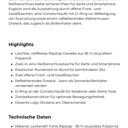
Das strapazierfähige Levitend® Forte Ripstop-Gewebe besteht
95 % aus recyceltem Polyamid und ist nicht nur leicht und
schnelltrocknend, sondern auch angenehm atmungsaktiv. De
elastische Bund am Rücken sorgt für eine bequeme Passform,
ohne einzuengen – ideal für dynamische Bewegungen beim
Wandern, Klettern oder auf Reisen.
Besonders praktisch: Die zweigeteilte Oberschenkeltasche mit
Reißverschluss bietet sicheren Platz für Karte und Smartphone
Ergänzt wird die Ausstattung durch offene Front- und
Gesäßtaschen, eine Gürtelschlaufe mit D-Ring zur Befestigun
von Ausrüstung sowie einem reflektierenden Klättermusen-
Dreieck, das zugleich als Brillenhalter dient.
Highlights
Leichtes, reißfestes Ripstop-Gewebe aus 95 % recyceltem
Polyamid
Zwei-in-eins-Reißverschlusstasche für Karte und Smartph
Elastischer Rückenteil im Bund für komfortablen Sitz
Zwei offene Front- und Gesäßtaschen