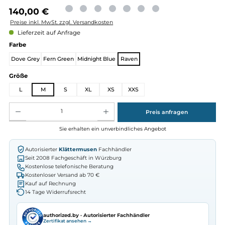
Regulärer Preis:
140,00 €
Preise inkl. MwSt. zzgl. Versandkosten
Lieferzeit auf Anfrage
auswählen
Farbe
Dove Grey
Fern Green
Midnight Blue
Raven
auswählen
Größe
L
M
S
XL
XS
XXS
Produkt Anzahl: Gib den gewünschten Wert ein oder benutze die Schaltflächen um die Anz
Preis anfragen
Sie erhalten ein unverbindliches Angebot
Autorisierter
Klättermusen
Fachhändler
Seit 2008 Fachgeschäft in Würzburg
Kostenlose telefonische Beratung
Kostenloser Versand ab 70 €