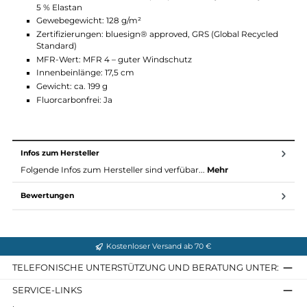
Reflektierendes Dreieck – kann als Sonnenbrillenhalter
verwendet werden
D-Ring an der Gürtelschlaufe für Karabiner oder kleine Tool
Zwickelkonstruktion für optimale Bewegungsfreiheit
Dezente Logo-Stickerei am Oberschenkel
Technische Daten
Material: Levitend® Forte Ripstop – 95 % recyceltes Polyam
5 % Elastan
Gewebegewicht: 128 g/m²
Zertifizierungen: bluesign® approved, GRS (Global Recycle
Standard)
MFR-Wert: MFR 4 – guter Windschutz
Innenbeinlänge: 17,5 cm
Gewicht: ca. 199 g
Fluorcarbonfrei: Ja
Infos zum Hersteller