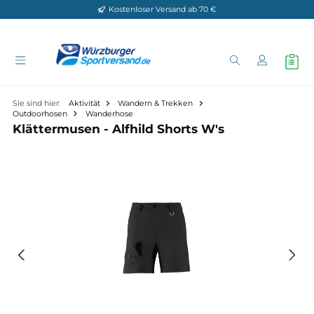
Kostenloser Versand ab 70 €
Zum Hauptinhalt springen
Sie sind hier:
Aktivität
Wandern & Trekken
Outdoorhosen
Wanderhose
Klättermusen - Alfhild Shorts W's
Bildergalerie überspringen