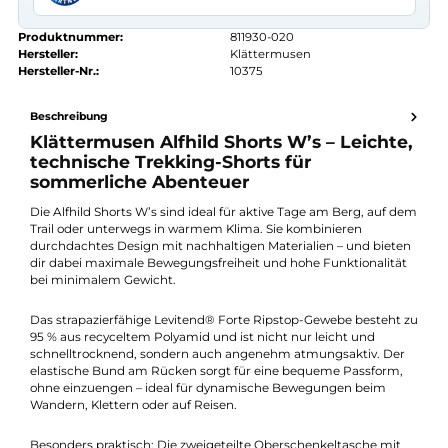
Kauf auf Rechnung
14 Tage Widerrufsrecht
authorized.by · Autorisierter Fachhändler
Zertifikat ansehen →
Produktnummer:
811930-020
Hersteller:
Klättermusen
Hersteller-Nr.:
10375
Beschreibung
Klättermusen Alfhild Shorts W’s – Leicht
technische Trekking-Shorts für
sommerliche Abenteuer
Die Alfhild Shorts W’s sind ideal für aktive Tage am Berg, auf 
Trail oder unterwegs in warmem Klima. Sie kombinieren
durchdachtes Design mit nachhaltigen Materialien – und biet
dir dabei maximale Bewegungsfreiheit und hohe Funktionalitä
bei minimalem Gewicht.