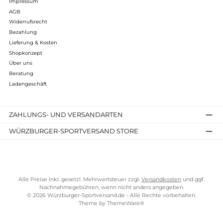
Folgende Infos zum Hersteller sind verfübar...
Mehr
Bewertungen
Kostenloser Versand ab 70 €
TELEFONISCHE UNTERSTÜTZUNG UND BERATUNG UNTER
SERVICE-LINKS
Impressum
AGB
Widerrufsrecht
Bezahlung
Lieferung & Kosten
Shopkonzept
Über uns
Beratung
Ladengeschäft