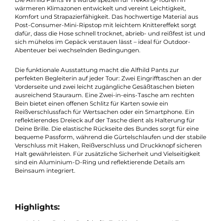
Beschreibung
Eine sehr hochwertige Hose für Damen
Die Alfhild Pants W’s wurde speziell für Trekking-Touren in
wärmeren Klimazonen entwickelt und vereint Leichtigkeit,
Komfort und Strapazierfähigkeit. Das hochwertige Material aus
Post-Consumer-Mini-Ripstop mit leichtem Knittereffekt sorgt
dafür, dass die Hose schnell trocknet, abrieb- und reißfest ist 
sich mühelos im Gepäck verstauen lässt – ideal für Outdoor-
Abenteuer bei wechselnden Bedingungen.
Die funktionale Ausstattung macht die Alfhild Pants zur
perfekten Begleiterin auf jeder Tour: Zwei Eingrifftaschen an de
Vorderseite und zwei leicht zugängliche Gesäßtaschen bieten
ausreichend Stauraum. Eine Zwei-in-eins-Tasche am rechten
Bein bietet einen offenen Schlitz für Karten sowie ein
Reißverschlussfach für Wertsachen oder ein Smartphone. Ein
reflektierendes Dreieck auf der Tasche dient als Halterung für
Deine Brille. Die elastische Rückseite des Bundes sorgt für eine
bequeme Passform, während die Gürtelschlaufen und der stab
Verschluss mit Haken, Reißverschluss und Druckknopf sichere
Halt gewährleisten. Für zusätzliche Sicherheit und Vielseitigkei