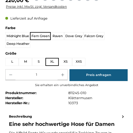
Regulärer Preis:
220,00 €
Preise inkl. MwSt. zzgl. Versandkosten
Lieferzeit auf Anfrage
auswählen
Farbe
Midnight Blue
Fern Green
Raven
Dove Grey
Falcon Grey
Deep Heather
auswählen
Größe
L
M
S
XL
XS
XXS
Produkt Anzahl: Gib den gewünschten Wert ein oder benutze die Schaltflächen um die Anz
Preis anfragen
Sie erhalten ein unverbindliches Angebot
Produktnummer:
811245-010
Hersteller:
Klättermusen
Hersteller-Nr.:
10373