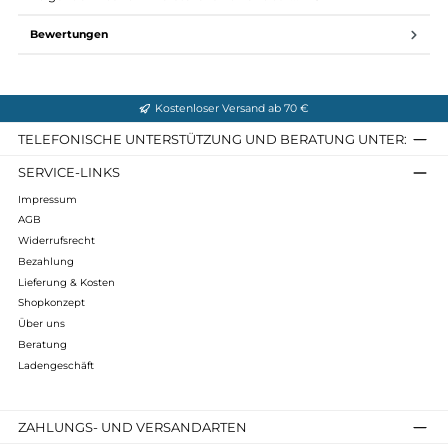
Material: Levitend® - 95% recyceltes Polyamid, 5% Elastan
Gewicht: 261 g (Größe S)
Passform: Relaxed Fit mit regulärer Bein- und Fußweite
Beinlänge: Regulär, Innenbeinlänge (Größe S): 78,5 cm
Pflege: Maschinenwäsche bei 40 °C, nicht bleichen, nicht
trocknergeeignet, Bügeln bei max. 110 °C
Infos zum Hersteller
Folgende Infos zum Hersteller sind verfübar...
Mehr
Bewertungen
Kostenloser Versand ab 70 €
TELEFONISCHE UNTERSTÜTZUNG UND BERATUNG UNTER
SERVICE-LINKS
Impressum
AGB