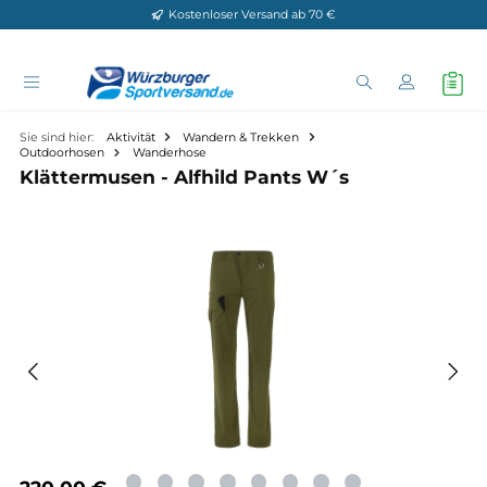
Kostenloser Versand ab 70 €
Zum Hauptinhalt springen
Sie sind hier:
Aktivität
Wandern & Trekken
Outdoorhosen
Wanderhose
Klättermusen - Alfhild Pants W´s
Bildergalerie überspringen