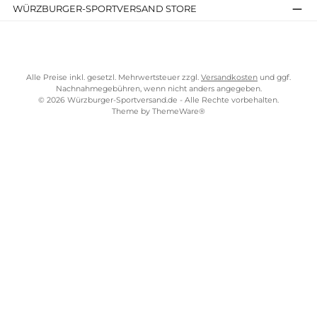
Widerrufsrecht
Bezahlung
Lieferung & Kosten
Shopkonzept
Über uns
Beratung
Ladengeschäft
ZAHLUNGS- UND VERSANDARTEN
WÜRZBURGER-SPORTVERSAND STORE
Alle Preise inkl. gesetzl. Mehrwertsteuer zzgl.
Versandkosten
und gg
Nachnahmegebühren, wenn nicht anders angegeben.
© 2026 Würzburger-Sportversand.de - Alle Rechte vorbehalten.
Theme by
ThemeWare®