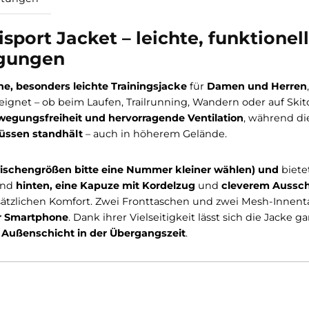
Bewertungen
ltisport Jacket – leichte, fun
Bedingungen
hnische, besonders leichte Trainingsjacke
für
Damen 
nsität
eignet – ob beim Laufen, Trailrunning, Wandern o
lle Bewegungsfreiheit und hervorragende Ventilation
reinflüssen standhält
– auch in höherem Gelände.
– bei Zwischengrößen bitte eine Nummer kleiner wähl
vorn und
hinten, eine Kapuze mit Kordelzug
und
clev
ür zusätzlichen Komfort. Zwei Fronttaschen und zwei