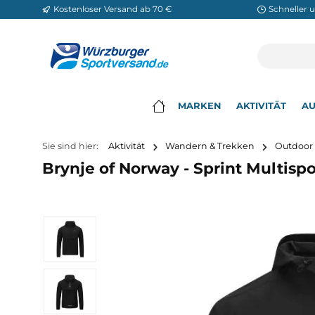
Kostenloser Versand ab 70 €
Sch
m Hauptinhalt springen
Zur Suche springen
Zur Hauptnavigation springen
MARKEN
AKTIVITÄ
▾
Sie sind hier:
Aktivität
Wandern & Trekken
O
Brynje of Norway - Sprint Mult
Bildergalerie überspringen