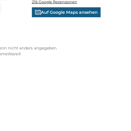
ND VERSANDARTEN
WÜRZBURGER-SPORTVE
STORE
Kranenkai 12
oder Debitkarte
SEPA Lastschrift
97070 Würzburg
Öffnungszeiten:
eps
Montag: 10:00 - 18:00 Uhr
Di. - Fr.: 10:00 - 16:00 Uhr
Samstag: 09:00 - 13:00 Uhr
co
XXO
Benutzerdefiniertes Bild 3
4.8 / 5.0
216 Google Rezensionen
s Bild 1
rna Financing
Klarna Pay Later
Auf Google Maps anse
Vorkasse
ebühren, wenn nicht anders angegeben.