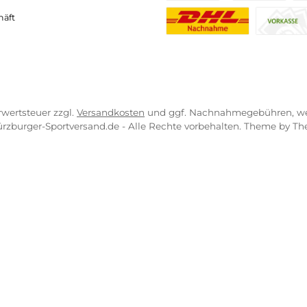
VICE-LINKS
ZAHLUNGS- U
ressum
B
PayPal
Kredit- 
rrufsrecht
ahlung
Bancontact
BLIK
erung & Kosten
pkonzept
iDEAL
Multiban
O
r uns
atung
Benutzerdefinierte
Kla
engeschäft
Nachnahme
zl. Mehrwertsteuer zzgl.
Versandkosten
und ggf. Nachnahmeg