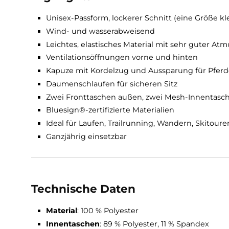
bieten praktischen Stauraum für Riegel, Mü
einsetzen – solo im
Sommer
oder als
atmungsa
Highlights
Unisex-Passform, lockerer Schnitt (eine Gr
Wind- und wasserabweisend
Leichtes, elastisches Material mit sehr gut
Ventilationsöffnungen vorne und hinten
Kapuze mit Kordelzug und Aussparung fü
Daumenschlaufen für sicheren Sitz
Zwei Fronttaschen außen, zwei Mesh-Inn
Bluesign®-zertifizierte Materialien
Ideal für Laufen, Trailrunning, Wandern, Sk
Ganzjährig einsetzbar