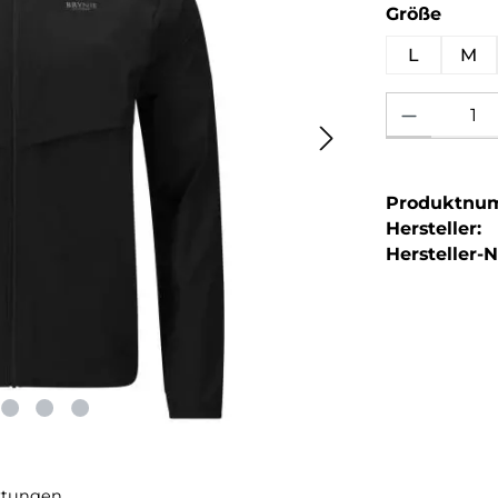
ausw
Größe
L
M
Produkt Anzahl: 
Produktnu
Hersteller:
Hersteller-Nr