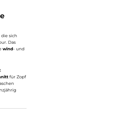
ktionelle
und Herren
, die sich
der auf Skitour. Das
, während die
wind
- und
en) und
bietet
erem Ausschnitt
für Zopf
 Mesh-Innentaschen