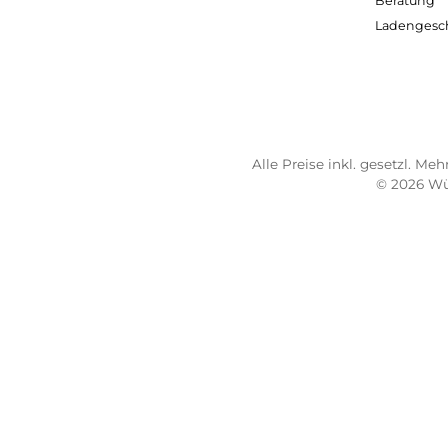
TELEFONISCHE UNTERSTÜTZUNG
SER
UND BERATUNG UNTER:
Imp
AG
0931 - 30 44 57 20
Wide
Mo 10:00 - 18:00 Uhr
Bez
Di-Fr 10:00 - 16:00 Uhr
Lief
Sa 09:00 - 13:00 Uhr
Sho
Email: info@wuerzburger-sportversand.de
Übe
Ber
Lad
Alle Preise inkl. geset