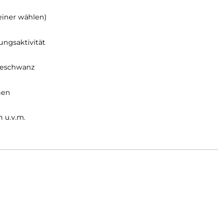
tze oder Smartphone
. Dank ihrer Vielseitigkeit lässt sic
ktive Außenschicht in der Übergangszeit
.
öße kleiner wählen)
er Atmungsaktivität
r Pferdeschwanz
entaschen
itouren u.v.m.