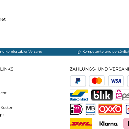
x
rgeeignet
neller und komfortabler Versand
Kompetente