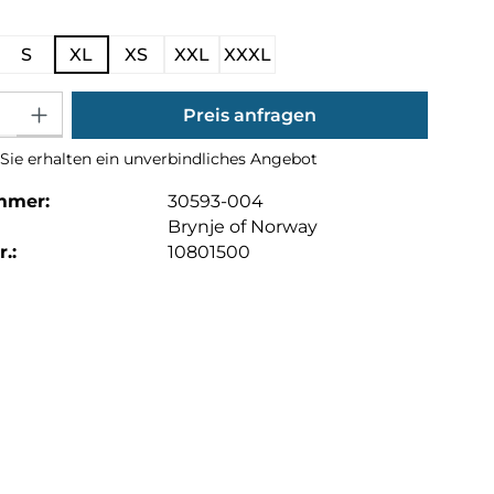
ählen
S
XL
XS
XXL
XXXL
Gib den gewünschten Wert ein oder benutze die Schaltflächen um die Anza
Preis anfragen
Sie erhalten ein unverbindliches Angebot
mmer:
30593-004
Brynje of Norway
.:
10801500