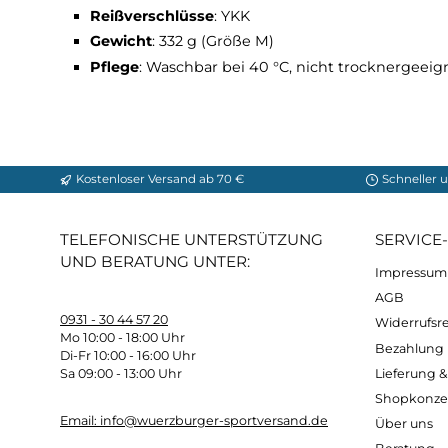
Technische Daten
Material
: 100 % Polyester
Innentaschen
: 89 % Polyester, 11 % Spande
Reißverschlüsse
: YKK
Gewicht
: 332 g (Größe M)
Pflege
: Waschbar bei 40 °C, nicht trockne
Kostenloser Versand ab 70 €
Sch