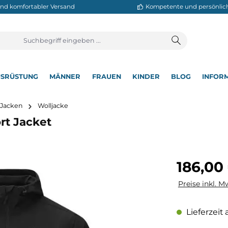
neller und komfortabler Versand
Kompetente
T
AUSRÜSTUNG
MÄNNER
FRAUEN
KINDER
BL
▾
▾
▾
▾
▾
utdoor Jacken
Wolljacke
isport Jacket
Regulärer Pre
186,00
Preise inkl. M
Lieferzeit 