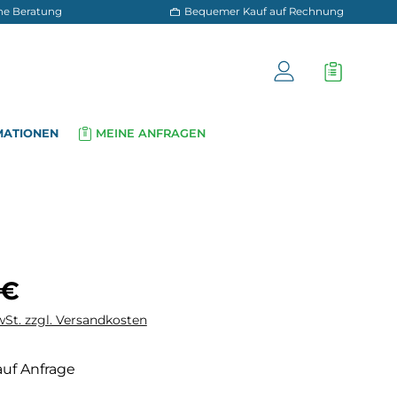
 und persönliche Beratung
Bequemer Kauf a
OG
INFORMATIONEN
MEINE ANFRAGEN
▾
▾
is:
 €
wSt. zzgl. Versandkosten
auf Anfrage