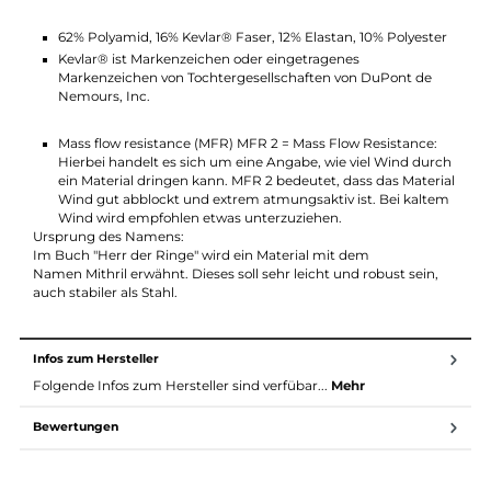
Technische Daten Mithril 3.0 Pants M´s:
Hauptmaterial:
WindStretch™ 180g/m² / 68% Ultramid® Bio-Mass Balance
Polyamid, 20% Polyester, 12% Elastan
bluesign® zertifiziertes Material
Fluorcarbon-frei
Verstärkung:
62% Polyamid, 16% Kevlar® Faser, 12% Elastan, 10% Polyeste
Kevlar® ist Markenzeichen oder eingetragenes
Markenzeichen von Tochtergesellschaften von DuPont de
Nemours, Inc.
Mass flow resistance (MFR) MFR 2 = Mass Flow Resistance:
Hierbei handelt es sich um eine Angabe, wie viel Wind dur
ein Material dringen kann. MFR 2 bedeutet, dass das Materi
Wind gut abblockt und extrem atmungsaktiv ist. Bei kalt
Wind wird empfohlen etwas unterzuziehen.
Ursprung des Namens: