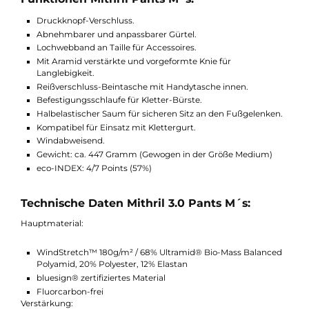
mit dem Outdoor Industrie Award ausgezeichnet.
Passend hierzu: Klättermusen Mithril Jacket M´s. Auch als
Damenhose verfügbar Mithril Pant´s W´s
Funktionen Mithril Pants M´s:
Druckknopf-Verschluss.
Abnehmbarer und anpassbarer Gürtel.
Lochwebband an Taille für Accessoires.
Mit Aramid verstärkte und vorgeformte Knie für
Langlebigkeit.
Reißverschluss-Beintasche mit Handytasche innen.
Befestigungsschlaufe für Kletter-Bürste.
Halbelastischer Saum für sicheren Sitz an den Fußgelenke
Kompatibel für Einsatz mit Klettergurt.
Windabweisend.
Gewicht: ca. 447 Gramm (Gewogen in der Größe Medium)
eco-INDEX: 4/7 Points (57%)