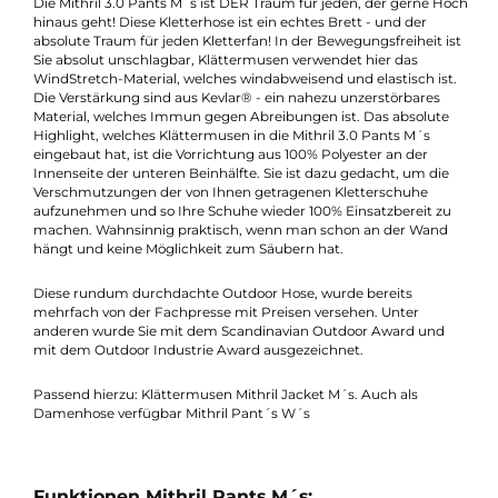
Beschreibung
Die Mithril 3.0 Pants M´s von Klättermusen!
Die Mithril 3.0 Pants M´s ist DER Traum für jeden, der gerne H
hinaus geht! Diese Kletterhose ist ein echtes Brett - und der
absolute Traum für jeden Kletterfan! In der Bewegungsfreiheit i
Sie absolut unschlagbar, Klättermusen verwendet hier das
WindStretch-Material, welches windabweisend und elastisch is
Die Verstärkung sind aus Kevlar® - ein nahezu unzerstörbares
Material, welches Immun gegen Abreibungen ist. Das absolut
Highlight, welches Klättermusen in die Mithril 3.0 Pants M´s
eingebaut hat, ist die Vorrichtung aus 100% Polyester an der
Innenseite der unteren Beinhälfte. Sie ist dazu gedacht, um di
Verschmutzungen der von Ihnen getragenen Kletterschuhe
aufzunehmen und so Ihre Schuhe wieder 100% Einsatzbereit z
machen. Wahnsinnig praktisch, wenn man schon an der Wand
hängt und keine Möglichkeit zum Säubern hat.
Diese rundum durchdachte Outdoor Hose, wurde bereits
mehrfach von der Fachpresse mit Preisen versehen. Unter
anderen wurde Sie mit dem Scandinavian Outdoor Award und