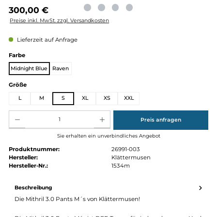
Regulärer Preis:
300,00 €
Preise inkl. MwSt. zzgl. Versandkosten
Lieferzeit auf Anfrage
auswählen
Farbe
Midnight Blue
Raven
auswählen
Größe
L
M
S
XL
XS
XXL
Produkt Anzahl: Gib den gewünschten Wert ein oder benutze die Schaltflächen um die Anz
Preis anfragen
Sie erhalten ein unverbindliches Angebot
Produktnummer:
26991-003
Hersteller:
Klättermusen
Hersteller-Nr.:
1534m