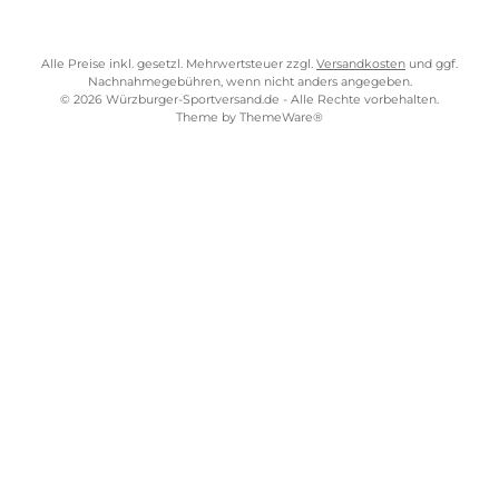
Impressum
AGB
Widerrufsrecht
Bezahlung
Lieferung & Kosten
Shopkonzept
Über uns
Beratung
Ladengeschäft
ZAHLUNGS- UND VERSANDARTEN
WÜRZBURGER-SPORTVERSAND STORE
Alle Preise inkl. gesetzl. Mehrwertsteuer zzgl.
Versandkosten
und gg
Nachnahmegebühren, wenn nicht anders angegeben.