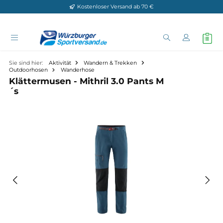
Kostenloser Versand ab 70 €
Zum Hauptinhalt springen
Sie sind hier:
Aktivität
Wandern & Trekken
Outdoorhosen
Wanderhose
Klättermusen - Mithril 3.0 Pants M
´s
Bildergalerie überspringen