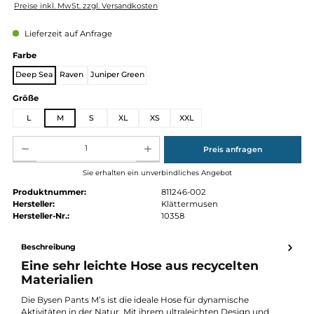
Regulärer Preis:
190,00 €
Preise inkl. MwSt. zzgl. Versandkosten
Lieferzeit auf Anfrage
auswählen
Farbe
Deep Sea
Raven
Juniper Green
auswählen
Größe
L
M
S
XL
XS
XXL
Produkt Anzahl: Gib den gewünschten Wert ein oder benutze die Schaltflächen um die Anz
Preis anfragen
Sie erhalten ein unverbindliches Angebot
Produktnummer:
811246-002
Hersteller:
Klättermusen
Hersteller-Nr.:
10358
Beschreibung