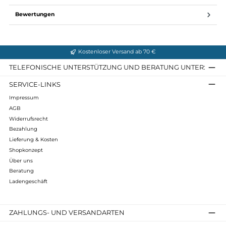
Gewicht: 141 g (Größe M)
Passform: Slender Fit mit schmal zulaufendem Bein
Beinlänge: Regulär, Innenbeinlänge (Größe M): 79 cm
Pflege: Maschinenwäsche bei 40 °C (Schonwaschgang), ni
bleichen, trocknergeeignet bei niedriger Temperatur, büge
bei niedriger Temperatur, nicht chemisch reinigen
Infos zum Hersteller
Folgende Infos zum Hersteller sind verfübar...
Mehr
Bewertungen
Kostenloser Versand ab 70 €
TELEFONISCHE UNTERSTÜTZUNG UND BERATUNG UNTER
SERVICE-LINKS
Impressum
AGB