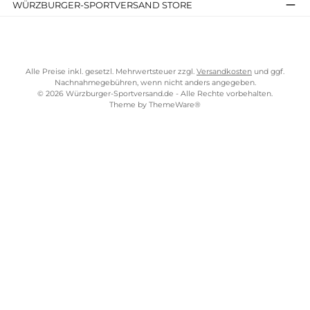
Widerrufsrecht
Bezahlung
Lieferung & Kosten
Shopkonzept
Über uns
Beratung
Ladengeschäft
ZAHLUNGS- UND VERSANDARTEN
WÜRZBURGER-SPORTVERSAND STORE
Alle Preise inkl. gesetzl. Mehrwertsteuer zzgl.
Versandkosten
und gg
Nachnahmegebühren, wenn nicht anders angegeben.
© 2026 Würzburger-Sportversand.de - Alle Rechte vorbehalten.
Theme by
ThemeWare®