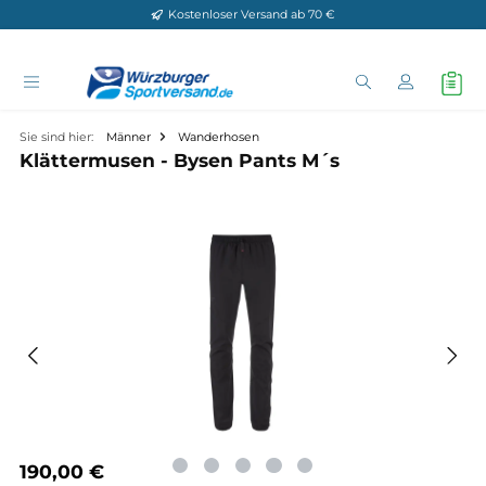
Kostenloser Versand ab 70 €
Zum Hauptinhalt springen
Sie sind hier:
Männer
Wanderhosen
Klättermusen - Bysen Pants M´s
Bildergalerie überspringen