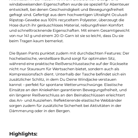
Eine sehr leichte Hose aus recycelten
Materialien
Die Bysen Pants M’s ist die ideale Hose für dynamische
Aktivitäten in der Natur. Mit ihrem ultraleichten Design und
windabweisenden Eigenschaften wurde sie speziell für Abente
entwickelt, bei denen Geschwindigkeit und Bewegungsfreiheit
gefragt sind. Gefertigt aus dem hochwertigen Ultralight Oculu
Ripstop-Gewebe aus 100% recyceltem Polyester, überzeugt die
Hose durch ihr geräuschloses Material, reibungsfreien Komfort
und schnelltrocknende Eigenschaften. Mit einem Gesamtgewi
von nur 141 g und einem 20-D-Garn ist sie so leicht, dass Du sie
beim Tragen kaum bemerkst.
Die Bysen Pants punktet zudem mit durchdachten Features: 
hochelastische, verstellbare Bund sorgt für optimalen Sitz,
während eine praktische Reißverschlusstasche auf der Rücksei
nicht nur Stauraum für Wertsachen bietet, sondern auch als
Kompressionsfach dient. Unterhalb der Tasche befindet sich ei
zusätzlicher Schlitz, in dem Du Deine Windjacke verstauen
kannst – perfekt für spontane Wetterumschwünge. Elastische
Einsätze an den Kniekehlen garantieren Bewegungsfreiheit, u
ein längerer Reißverschluss an den Beinabschlüssen erleichter