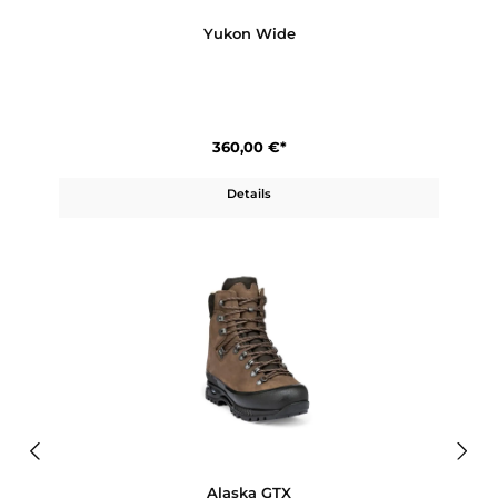
Produktgalerie überspringen
Ähnliche Artikel
Yukon Wide
360,00 €*