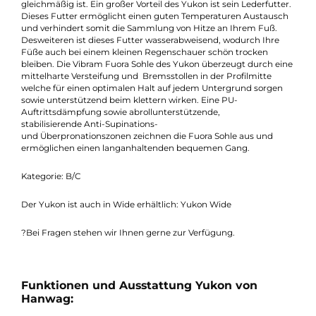
wird über einen Tiefzughaken im Knöchelbereich perfekt fixiert
und wirkt somit der Blasenbildung (durch verbesserten
Fersensitz) entgegen und sorgt für Trittsicherheit. Da der Scha
hoch geschnitten ist, gibt er ebenfalls zusätzlichen Halt und
verhindert somit ein schmerzhaftes Umknicken. Das
Obermaterial aus Nubuk ist ein sehr Robustes, hochwertiges 
teures Leder. Die Narbenseite des Leders wurde leicht
angeschliffen, damit die Oberfläche schön samtig und
gleichmäßig ist. Ein großer Vorteil des Yukon ist sein Lederfutte
Dieses Futter ermöglicht einen guten Temperaturen Austausc
und verhindert somit die Sammlung von Hitze an Ihrem Fuß.
Desweiteren ist dieses Futter wasserabweisend, wodurch Ihre
Füße auch bei einem kleinen Regenschauer schön trocken
bleiben. Die Vibram Fuora Sohle des Yukon überzeugt durch ei
mittelharte Versteifung und Bremsstollen in der Profilmitte
welche für einen optimalen Halt auf jedem Untergrund sorgen
sowie unterstützend beim klettern wirken. Eine PU-
Auftrittsdämpfung sowie abrollunterstützende,
stabilisierende Anti-Supinations-
und Überpronationszonen zeichnen die Fuora Sohle aus und
ermöglichen einen langanhaltenden bequemen Gang.
Kategorie: B/C