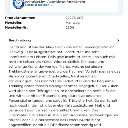
Kostenloser Versand ab 70 €
Kauf auf Rechnung
14 Tage Widerrufsrecht
authorized.by · Autorisierter Fachhändler
Zertifikat ansehen →
Produktnummer:
22276-007
Hersteller:
Hanwag
Hersteller-Nr.:
2304
Beschreibung
Der Yukon ist wie der Alaska ein klassischer Trekkingstiefel von
Hanwag. Er ist ausgestattet mit Lederfutter und sehr
komfortablem Leisten. Falls gewünscht ist der Yukon auch mit
breitem Leisten als Yukon Wide erhältlich. Die teure und
schwierige Kunst der weniger Nähte, welche bei diesem
Trekkingstiefel angewendet wurde, hat ihren Vorteil indem sie 
Risiko von potentiellen Druckstellen, Nahtverschleiß,
etc.verringert. Das komfortable Lederfutter und der bequeme
Trekkingleisten fördern ein angenehmes Tragegefühl. Der Yuk