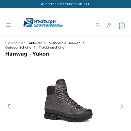
Kostenloser Versand ab 70 €
Zum Hauptinhalt springen
Sie sind hier:
Aktivität
Wandern & Trekken
Outdoor Schuhe
Trekkingschuhe
Hanwag - Yukon
Bildergalerie überspringen