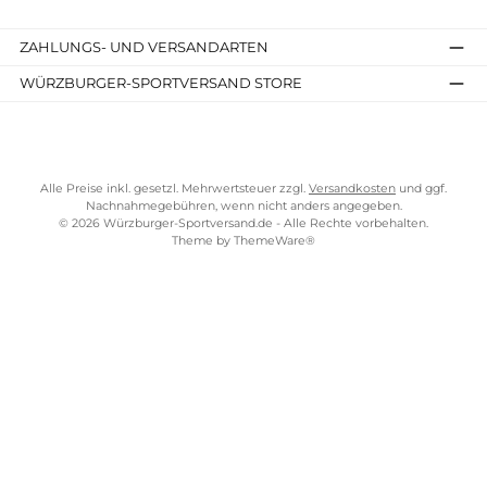
360,00 €*
Details
Kostenloser Versand ab 70 €
TELEFONISCHE UNTERSTÜTZUNG UND BERATUNG UNTER
SERVICE-LINKS
Impressum
AGB
Widerrufsrecht
Bezahlung
Lieferung & Kosten
Shopkonzept
Über uns
Beratung
Ladengeschäft