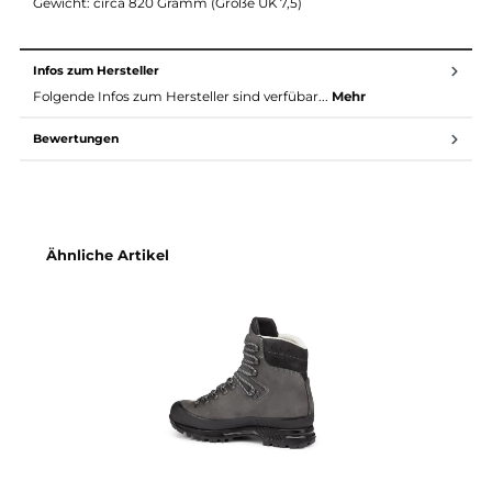
Shock Absorb: Im Absatzbereich befindet sich eine
Auftrittsdämpfung, die vor allem bei harten Sohlen die Stö
weich abfedert.
Leather Lining: Das Lederfutter trägt durch die schnelle
Feuchtigkeitsaufnahme zu sehr angenehmen Tragekomfo
und einem natürlichen Tragegefühl bei.
Material Yukon von Hanwag:
Obermaterial: Nubuk gewachst
Futter: Leder
Sohle: Vibram "Fuora"
Gewicht: circa 820 Gramm (Größe UK 7,5)
Infos zum Hersteller
Folgende Infos zum Hersteller sind verfübar...
Mehr
Bewertungen