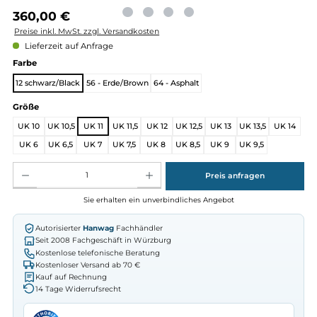
Regulärer Preis:
360,00 €
Preise inkl. MwSt. zzgl. Versandkosten
Lieferzeit auf Anfrage
auswählen
Farbe
12 schwarz/Black
56 - Erde/Brown
64 - Asphalt
auswählen
Größe
UK 10
UK 10,5
UK 11
UK 11,5
UK 12
UK 12,5
UK 13
UK 13,5
UK
UK 6
UK 6,5
UK 7
UK 7,5
UK 8
UK 8,5
UK 9
UK 9,5
Produkt Anzahl: Gib den gewünschten Wert ein oder benutze die Schaltflächen um die Anz
Preis anfragen
Sie erhalten ein unverbindliches Angebot
Autorisierter
Hanwag
Fachhändler
Seit 2008 Fachgeschäft in Würzburg
Kostenlose telefonische Beratung