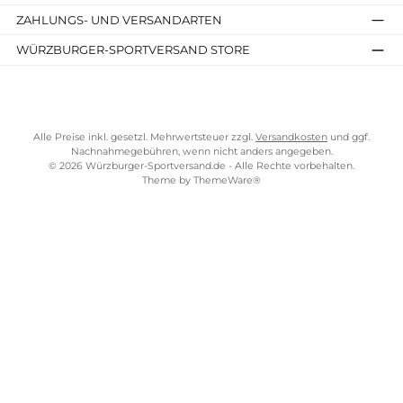
Details
Kostenloser Versand ab 70 €
TELEFONISCHE UNTERSTÜTZUNG UND BERATUNG UNTER
SERVICE-LINKS
Impressum
AGB
Widerrufsrecht
Bezahlung
Lieferung & Kosten
Shopkonzept
Über uns
Beratung
Ladengeschäft