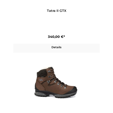
Produktgalerie überspringen
Ähnliche Artikel
Tatra II GTX
340,00 €*