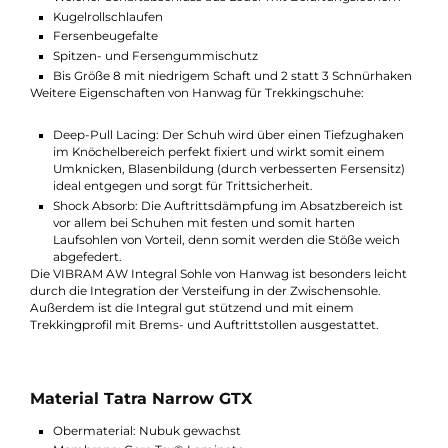
Funktionen und Ausstattung Tatra Narrow
GTX
besonders schmaler Vorfubereich
klassischer Trekking-Stiefel
Besonders stabiler Schaftaufbau
Weicher Schaftabschluss aus Leder mit Belüftungslöchern
Kugelrollschlaufen
Fersenbeugefalte
Spitzen- und Fersengummischutz
Bis Größe 8 mit niedrigem Schaft und 2 statt 3 Schnürhak
Weitere Eigenschaften von Hanwag für Trekkingschuhe:
Deep-Pull Lacing: Der Schuh wird über einen Tiefzughake
im Knöchelbereich perfekt fixiert und wirkt somit einem
Umknicken, Blasenbildung (durch verbesserten Fersensitz
ideal entgegen und sorgt für Trittsicherheit.
Shock Absorb: Die Auftrittsdämpfung im Absatzbereich ist
vor allem bei Schuhen mit festen und somit harten
Laufsohlen von Vorteil, denn somit werden die Stöße weich
abgefedert.