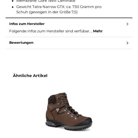
Die VIBRAM AW Integral Sohle von Hanwag ist besonders leich
durch die Integration der Versteifung in der Zwischensohle.
Außerdem ist die Integral gut stützend und mit einem
Trekkingprofil mit Brems- und Auftrittstollen ausgestattet.
Material Tatra Narrow GTX
Obermaterial: Nubuk gewachst
Membrane: Gore Tex® Laminate
Gewicht Tatra Narrow GTX: ca. 730 Gramm pro
Schuh (gewogen in der Größe 7,5)
Infos zum Hersteller
Folgende Infos zum Hersteller sind verfübar...
Mehr
Bewertungen