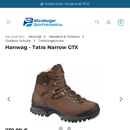
Kostenloser Versand ab 70 €
Zum Hauptinhalt springen
Sie sind hier:
Aktivität
Wandern & Trekken
Outdoor Schuhe
Trekkingschuhe
Hanwag - Tatra Narrow GTX
Bildergalerie überspringen