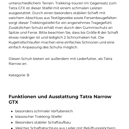
Beschreibung
Der Tatra Narrow GTX ist besonders komfortabler Trekking-Stie
von Hanwag, der durch seine Leichtigkeit und Stabilität
hervorsticht. Dieser Schuh eignet sich optimal für
Hüttenwanderungen oder mehrwöchige Touren auf
unterschiedlichem Terrain. Trekking-touren Im Gegensatz zu
Tatra GTX ist dieser Stiefel mit einem schmalen Leisten
ausgestattet. Durch einen besonders stabilen Schaft mit
weichem Abschluss aus Textilgewebe sowie Fersenbeugefalte
sorgt dieser Trekkingstiefel für ein angenehmes Tragegefühl.
Zusätzlichen Schutz erhält man durch den Gummischutz an
Spitze und Ferse. Bitte beachten Sie, dass bis Größe 8 der Scha
etwas niedriger ist und lediglich 2 Schnürhaken hat. Die
Kugelrollschlaufen machen eine einfaches Schnüren und eine
einfach Anpassung des Schuhs möglich.
Diesen Schuh bieten wir außerdem mit Lederfutter, als Tatra
Narrow an.
Kategorie: B