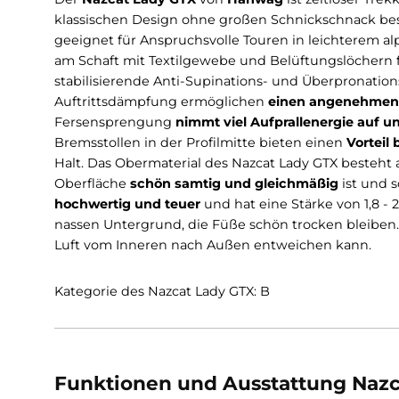
Beschreibung
Infos zum Hersteller
Der
Nazcat Lady GTX
von
Hanwag
ist zeitlos
klassischen Design ohne großen Schnickschnac
geeignet für Anspruchsvolle Touren in leicht
am Schaft mit Textilgewebe und Belüftungslö
stabilisierende Anti-Supinations- und Überpro
Auftrittsdämpfung ermöglichen
einen angen
Fersensprengung
nimmt viel Aufprallenergie
Bremsstollen in der Profilmitte bieten einen
V
Halt. Das Obermaterial des Nazcat Lady GTX be
Oberfläche
schön samtig und gleichmäßig
ist
hochwertig und teuer
und hat eine Stärke von 
nassen Untergrund, die Füße schön trocken b
Luft vom Inneren nach Außen entweichen ka