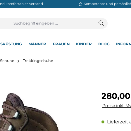
neller und komfortabler Versand
Kompetente
T
AUSRÜSTUNG
MÄNNER
FRAUEN
KINDER
BL
▾
▾
▾
▾
▾
utdoor Schuhe
Trekkingschuhe
Regulärer Pre
280,00
Preise inkl. M
Lieferzeit 