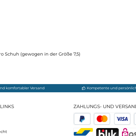
bsatzbereich ist vor allem bei Schuhen mit festen und
weich abgefedert.
 Kunst der weniger Nähte hat ihren Vorteil indem sie d
etc.verringert.
Hand aufgezogener, umlaufender Geröllschutz, der das O
lisiert.
amm pro Schuh (gewogen in der Größe 7,5)