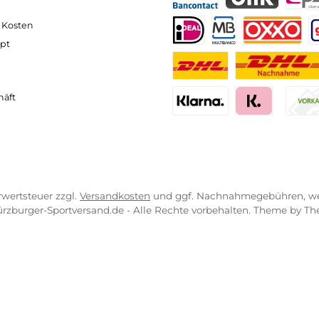
neller und komfortabler Versand
Kompetente
VICE-LINKS
ZAHLUNGS- U
ressum
B
PayPal
Kredit- 
rrufsrecht
ahlung
Bancontact
BLIK
erung & Kosten
pkonzept
iDEAL
Multiban
O
r uns
atung
Benutzerdefinierte
Nac
engeschäft
Klarna Financing
Klar