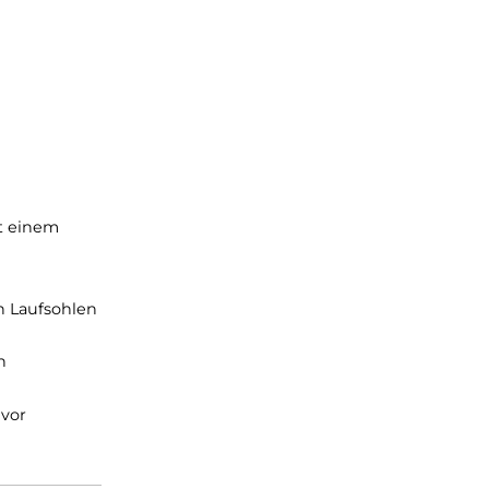
d wirkt somit einem
.
am Schaft.