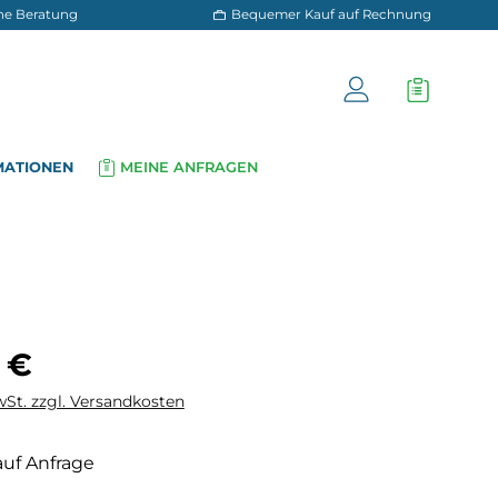
 und persönliche Beratung
Bequemer Kauf a
OG
INFORMATIONEN
MEINE ANFRAGEN
▾
▾
is:
 €
wSt. zzgl. Versandkosten
auf Anfrage