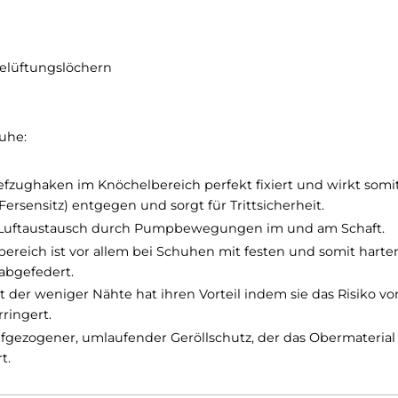
Nazcat Lady GTX
 mit Belüftungslöchern
ingschuhe:
en Tiefzughaken im Knöchelbereich perfekt fixiert un
ten Fersensitz) entgegen und sorgt für Trittsicherheit
rt den Luftaustausch durch Pumpbewegungen im und 