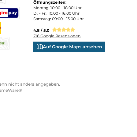
 und persönliche Beratung
Bequemer Kauf a
ND VERSANDARTEN
WÜRZBURGER-SPORTVE
STORE
Kranenkai 12
oder Debitkarte
SEPA Lastschrift
97070 Würzburg
Öffnungszeiten:
eps
Montag: 10:00 - 18:00 Uhr
Di. - Fr.: 10:00 - 16:00 Uhr
Samstag: 09:00 - 13:00 Uhr
co
XXO
Benutzerdefiniertes Bild 3
4.8 / 5.0
216 Google Rezensionen
s Bild 1
hnahme
Auf Google Maps anse
na Pay Later
Vorkasse