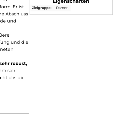
haft. Mit seinem
Eigenschaften
nehme Passform. Er ist
Zielgruppe:
Damen
wie der weiche Abschluss
lunterstützende und
h eine PU-
e. Eine größere
arte Versteifung und die
n ausgezeichneten
amit die
as Leder ist
sehr robust,
elbst bei einem sehr
und ermöglicht das die