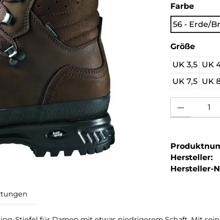
auswä
Farbe
56 - Erde/
ausw
Größe
UK 3,5
UK 
UK 7,5
UK 
Produkt Anzahl: 
Produktnu
Hersteller:
Hersteller-Nr