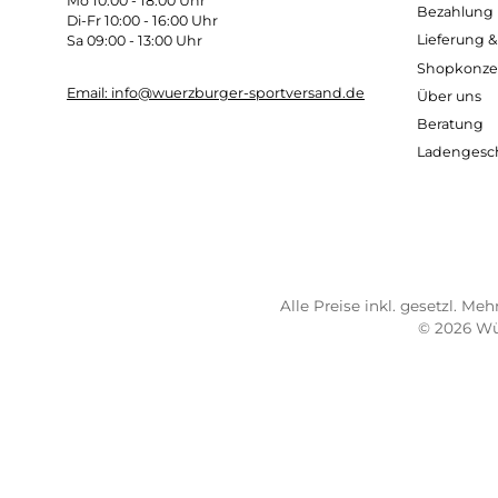
Kostenloser Versand ab 70 €
Sch
TELEFONISCHE UNTERSTÜTZUNG
SER
UND BERATUNG UNTER:
Imp
AG
0931 - 30 44 57 20
Wide
Mo 10:00 - 18:00 Uhr
Bez
Di-Fr 10:00 - 16:00 Uhr
Lief
Sa 09:00 - 13:00 Uhr
Sho
Email: info@wuerzburger-sportversand.de
Übe
Ber
Lad