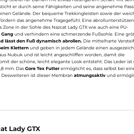
Bewertungen
er Trekking-Stiefel für Damen mit etwas niedrigerem Sc
k besticht er durch seine Fähigkeiten und seine ange
erem alpinen Gelände. Der bequeme Trekkingleisten so
chern fördern das angenehme Tragegefühl. Eine abrol
nations Zone in der Sohle des Nazcat Lady GTX wie auc
ehmen Gang
und verhindern eine schmerzende Fußsohl
 auf und lässt den Fuß dynamisch abrollen.
Die mittelh
orteil beim Klettern
und geben in jedem Gelände eine
steht aus Nubuk und ist leicht angeschliffen worden, d
 und somit der schöne, leicht elegante Look entsteht. D
1,8 - 2,8 mm.
Das
Gore Tex Futter
ermöglicht es, dass s
leiben. Desweiteren ist dieser Membran
atmungsaktiv
nn.