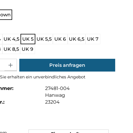
hlen
Brown
ählen
4
UK 4,5
UK 5
UK 5,5
UK 6
UK 6,5
UK 7
8
UK 8,5
UK 9
Gib den gewünschten Wert ein oder benutze die Schaltflächen um die Anza
Preis anfragen
Sie erhalten ein unverbindliches Angebot
mmer:
27481-004
Hanwag
.:
23204