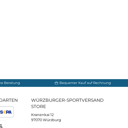
 somit harten Laufsohlen
as Risiko von
bermaterial vor