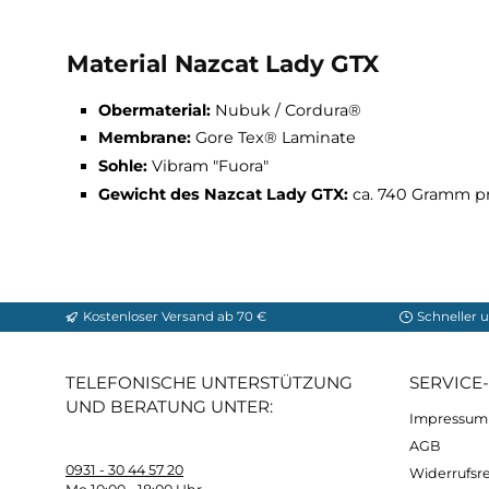
Shock Absorb:
Die Auftrittsdämpfung im A
von Vorteil, denn somit werden die Stöße 
Reduced Seams:
Die teure und schwierige
potentiellen Druckstellen, Nahtverschleiß, 
Elevated Brim:
Diese Technik ist ein per 
Abnutzung schützt und die Schuhform stabi
Material Nazcat Lady GTX
Obermaterial:
Nubuk / Cordura®
Membrane:
Gore Tex® Laminate
Sohle:
Vibram "Fuora"
Gewicht des Nazcat Lady GTX
:
ca. 740 Gr