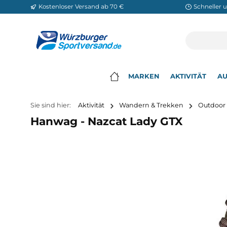
Kostenloser Versand ab 70 €
Sch
m Hauptinhalt springen
Zur Suche springen
Zur Hauptnavigation springen
MARKEN
AKTIVITÄ
▾
Sie sind hier:
Aktivität
Wandern & Trekken
O
Hanwag - Nazcat Lady GTX
Bildergalerie überspringen