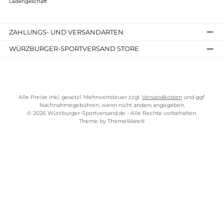
259,00 €*
Details
Kostenloser Versand ab 70 €
TELEFONISCHE UNTERSTÜTZUNG UND BERATUNG UNTER
SERVICE-LINKS
Impressum
AGB
Widerrufsrecht
Bezahlung
Lieferung & Kosten
Shopkonzept
Über uns
Beratung