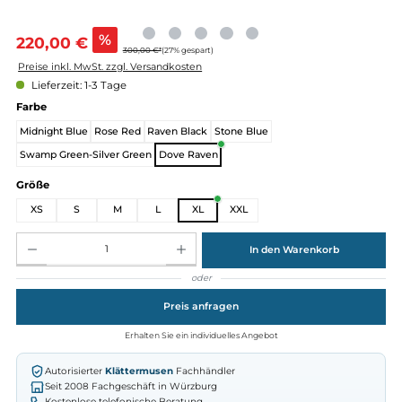
Verkaufspreis:
%
220,00 €
300,00 €*
(27% gespart)
Preise inkl. MwSt. zzgl. Versandkosten
Lieferzeit: 1-3 Tage
auswählen
Farbe
Midnight Blue
Rose Red
Raven Black
Stone Blue
Swamp Green-Silver Green
Dove Raven
auswählen
Größe
XS
S
M
L
XL
XXL
Produkt Anzahl: Gib den gewünschten Wert ein oder benutze die Schaltflächen um die Anz
In den Warenkorb
oder
Preis anfragen