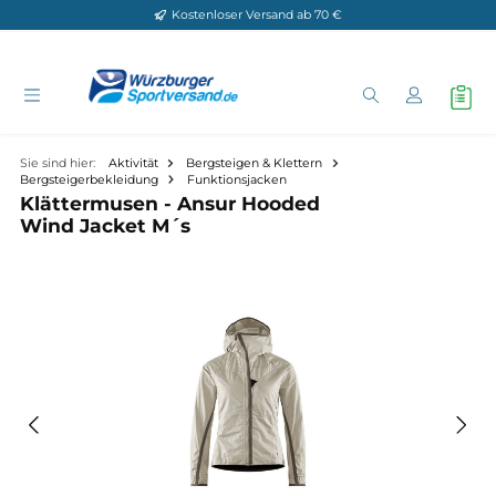
Kostenloser Versand ab 70 €
Zum Hauptinhalt springen
Sie sind hier:
Aktivität
Bergsteigen & Klettern
Bergsteigerbekleidung
Funktionsjacken
Klättermusen - Ansur Hooded
Wind Jacket M´s
Bildergalerie überspringen