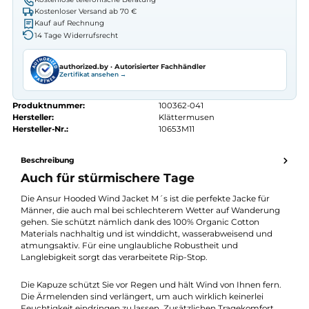
Erhalten Sie ein individuelles Angebot
Autorisierter
Klättermusen
Fachhändler
Seit 2008 Fachgeschäft in Würzburg
Kostenlose telefonische Beratung
Kostenloser Versand ab 70 €
Kauf auf Rechnung
14 Tage Widerrufsrecht
authorized.by · Autorisierter Fachhändler
Zertifikat ansehen →
Produktnummer:
100362-041
Hersteller:
Klättermusen
Hersteller-Nr.:
10653M11
Beschreibung
Auch für stürmischere Tage
Die Ansur Hooded Wind Jacket M´s ist die perfekte Jacke für
Männer, die auch mal bei schlechterem Wetter auf Wanderun