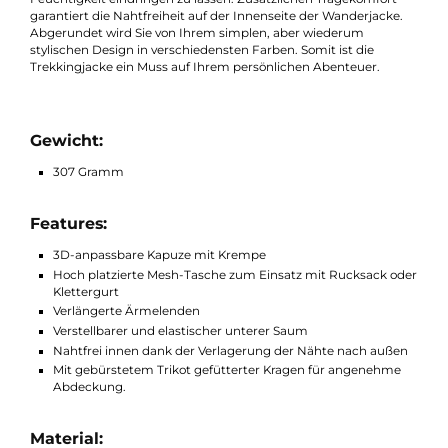
gehen. Sie schützt nämlich dank des 100% Organic Cotton
Materials nachhaltig und ist winddicht, wasserabweisend und
atmungsaktiv. Für eine unglaubliche Robustheit und
Langlebigkeit sorgt das verarbeitete Rip-Stop.
Die Kapuze schützt Sie vor Regen und hält Wind von Ihnen fern
Die Ärmelenden sind verlängert, um auch wirklich keinerlei
Feuchtigkeit eindringen zu lassen. Zusätzlichen Tragekomfort
garantiert die Nahtfreiheit auf der Innenseite der Wanderjacke.
Abgerundet wird Sie von Ihrem simplen, aber wiederum
stylischen Design in verschiedensten Farben. Somit ist die
Trekkingjacke ein Muss auf Ihrem persönlichen Abenteuer.
Gewicht:
307 Gramm
Features:
3D-anpassbare Kapuze mit Krempe