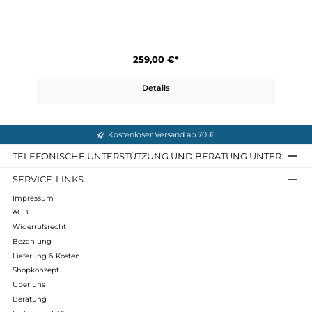
329,00 €*
Details
Ansur Wind Vest M´s