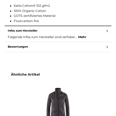
Hoch platzierte Mesh-Tasche zum Einsatz mit Rucksack o
Klettergurt
Verlängerte Ärmelenden
Verstellbarer und elastischer unterer Saum
Nahtfrei innen dank der Verlagerung der Nähte nach auße
Mit gebürstetem Trikot gefütterter Kragen für angenehme
Abdeckung.
Material:
Katla Cotton® 102 g/m2
100% Organic Cotton
GOTS-zertifiziertes Material
Fluorcarbon-frei
Infos zum Hersteller
Folgende Infos zum Hersteller sind verfübar...
Mehr
Bewertungen